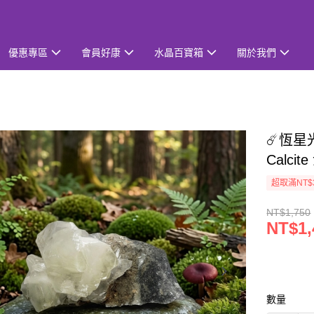
優惠專區
會員好康
水晶百寶箱
關於我們
☄️恆星光
Calc
超取滿NT$
NT$1,750
NT$1,
數量