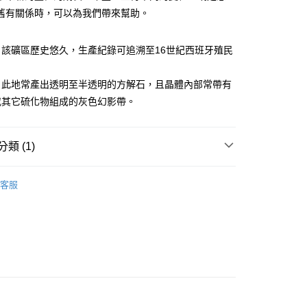
舊有關係時，可以為我們帶來幫助。
：該礦區歷史悠久，生產紀錄可追溯至16世紀西班牙殖民
付款
0，滿NT$3,000(含以上)免運費
：此地常產出透明至半透明的方解石，且晶體內部常帶有
或其它硫化物組成的灰色幻影帶。
付款
0，滿NT$3,000(含以上)免運費
類 (1)
幫您送（台灣）
0，滿NT$3,000(含以上)免運費
多彩色系礦石
方解石/冰洲石 Calcite
客服
送（離島）
0，滿NT$3,000(含以上)免運費
市自取