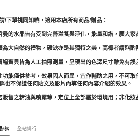
請/下單視同知曉，適用本店所有商品/贈品：
聖哲曼的水晶皆有受到完善滋養與淨化，能量和諧，願大家
晶礦為大自然的禮物，礦缺亦是其獨特之美，高標者請斟酌
本賣場寶貝皆為人工拍照測量，呈現出的色澤尺寸難免有誤
靈性功能僅供參考，效果因人而異，宜作輔助之用，不可
稱也不保證任何貼文及影片內等任何內容介紹的效果。
本店販售之精油與噴霧等，定位上全部屬於環境用；非化
熱銷
全站排行