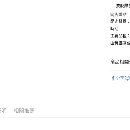
要脫離
銷售重點
運送方式
歷史背景
全家取貨
時期
每筆NT$8
主要品種
由黃鐵礦
7-11取貨
每筆NT$8
商品相關分
賣家宅配
每筆NT$8
礦石｜🌈
分享
郵局幫你
每筆NT$8
付款後門
免運費
說明
相關推薦