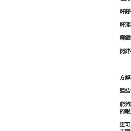
輝銻礦
輝沸石
輝鐵銻
閃鋅礦
方解
連結
能夠
的眼
更可