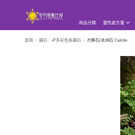
商品分類
靈性處方箋
首頁
礦石｜🌈多彩色系礦石
方解石/冰洲石 Calcite