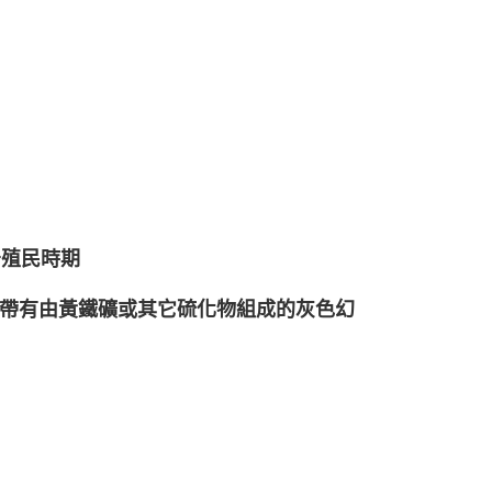
牙殖民時期
帶有由黃鐵礦或其它硫化物組成的灰色幻