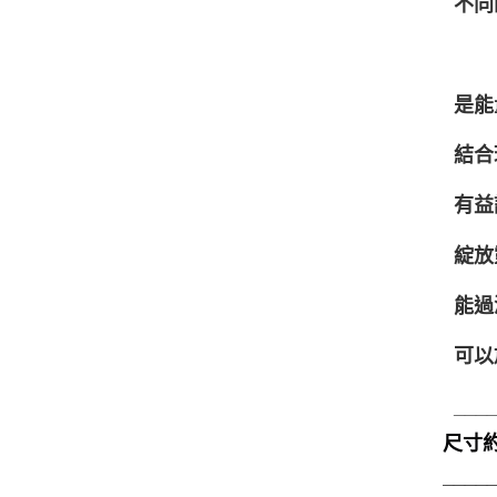
不同
是能
結合
有益
綻放
能過
可以
___
尺寸約8
____