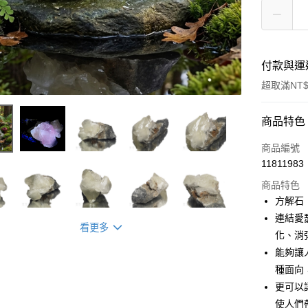
付款與運
超取滿NT$
付款方式
商品特色
信用卡一
商品編號
11811983
超商取貨
商品特色
LINE Pay
方解石
連結愛
Apple Pay
看更多
化、消
街口支付
能夠讓
種面向
悠遊付
更可以
ATM付款
使人們