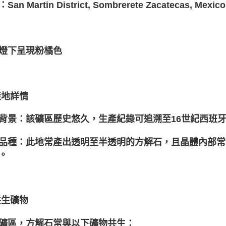
an Martin District, Sombrerete Zacatecas, Mexico
燈下呈現粉橘色
 產地詳情
背景：該礦區歷史悠久，生產紀錄可追溯至16世紀西班
品種：此地常產出透明至半透明的方解石，且晶體內部常
。
 共生礦物
礦區，方解石常與以下礦物共生：