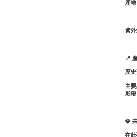
產地：S
紫外
📍
歷史
主要
影帶
💎
在此