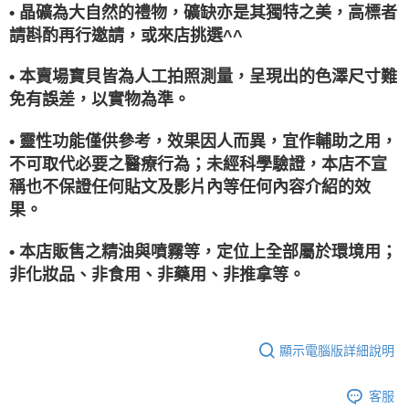
• 晶礦為大自然的禮物，礦缺亦是其獨特之美，高標者
請斟酌再行邀請，或來店挑選^^
• 本賣場寶貝皆為人工拍照測量，呈現出的色澤尺寸難
免有誤差，以實物為準。
• 靈性功能僅供參考，效果因人而異，宜作輔助之用，
不可取代必要之醫療行為；未經科學驗證，本店不宣
稱也不保證任何貼文及影片內等任何內容介紹的效
果。
• 本店販售之精油與噴霧等，定位上全部屬於環境用；
非化妝品、非食用、非藥用、非推拿等。
顯示電腦版詳細說明
客服