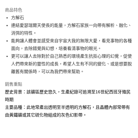
LINE Pay
商品特色
Apple Pay
方解石
連結愛瑟瑞爾天使長的能量，方解石家族一向帶有解析、融化、
街口支付
消弭的特性。
悠遊付
能夠讓人體會並感受來自宇宙大我的無限大愛，看見事物的各種
面向，去除錯覺與幻想，培養看清事物的眼光。
ATM付款
更可以讓人去除對於自己熟悉的環境產生抗拒心理的幻覺，促使
人們帶來新的靈性的成長，希望人生有不同的變化、或是想要脫
運送方式
離舊有關係時，可以為我們帶來幫助。
全家取貨付款
每筆NT$80，滿NT$3,000(含以上)免運費
銷售重點
歷史背景：該礦區歷史悠久，生產紀錄可追溯至16世紀西班牙殖民
7-11取貨付款
時期
每筆NT$80，滿NT$3,000(含以上)免運費
主要品種：此地常產出透明至半透明的方解石，且晶體內部常帶有
賣家宅配幫您送（台灣）
由黃鐵礦或其它硫化物組成的灰色幻影帶。
每筆NT$80，滿NT$3,000(含以上)免運費
郵局幫你送（離島）