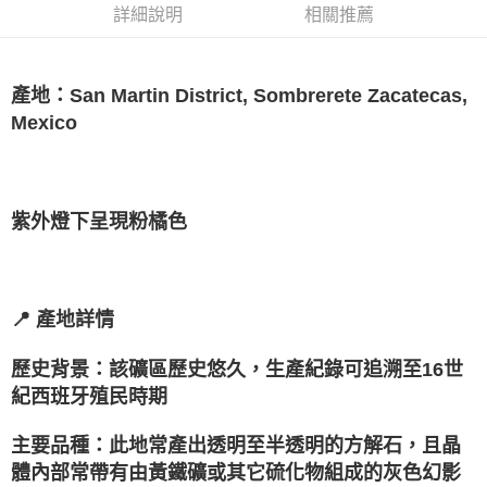
詳細說明
相關推薦
每筆NT$80，滿NT$3,000(含以上)免運費
付款後門市自取
免運費
產地：San Martin District, Sombrerete Zacatecas,
Mexico
紫外燈下呈現粉橘色
📍 產地詳情
歷史背景：該礦區歷史悠久，生產紀錄可追溯至16世
紀西班牙殖民時期
主要品種：此地常產出透明至半透明的方解石，且晶
體內部常帶有由黃鐵礦或其它硫化物組成的灰色幻影