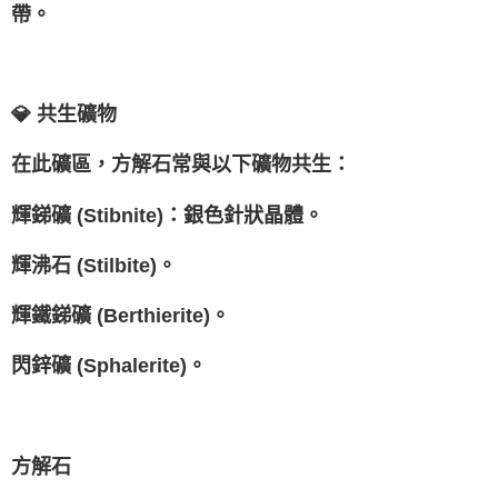
帶。
💎 共生礦物
在此礦區，方解石常與以下礦物共生：
輝銻礦 (Stibnite)：銀色針狀晶體。
輝沸石 (Stilbite)。
輝鐵銻礦 (Berthierite)。
閃鋅礦 (Sphalerite)。
方解石