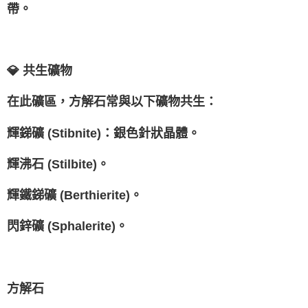
帶。
💎 共生礦物
在此礦區，方解石常與以下礦物共生：
輝銻礦 (Stibnite)：銀色針狀晶體。
輝沸石 (Stilbite)。
輝鐵銻礦 (Berthierite)。
閃鋅礦 (Sphalerite)。
方解石