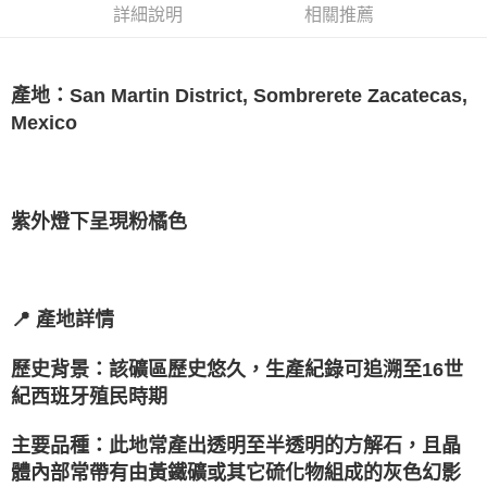
詳細說明
相關推薦
每筆NT$80，滿NT$3,000(含以上)免運費
付款後門市自取
免運費
產地：San Martin District, Sombrerete Zacatecas,
Mexico
紫外燈下呈現粉橘色
📍 產地詳情
歷史背景：該礦區歷史悠久，生產紀錄可追溯至16世
紀西班牙殖民時期
主要品種：此地常產出透明至半透明的方解石，且晶
體內部常帶有由黃鐵礦或其它硫化物組成的灰色幻影