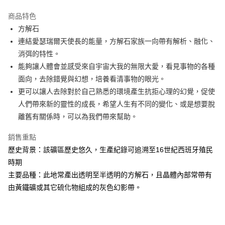
LINE Pay
商品特色
Apple Pay
方解石
連結愛瑟瑞爾天使長的能量，方解石家族一向帶有解析、融化、
街口支付
消弭的特性。
悠遊付
能夠讓人體會並感受來自宇宙大我的無限大愛，看見事物的各種
面向，去除錯覺與幻想，培養看清事物的眼光。
ATM付款
更可以讓人去除對於自己熟悉的環境產生抗拒心理的幻覺，促使
人們帶來新的靈性的成長，希望人生有不同的變化、或是想要脫
運送方式
離舊有關係時，可以為我們帶來幫助。
全家取貨付款
每筆NT$80，滿NT$3,000(含以上)免運費
銷售重點
歷史背景：該礦區歷史悠久，生產紀錄可追溯至16世紀西班牙殖民
7-11取貨付款
時期
每筆NT$80，滿NT$3,000(含以上)免運費
主要品種：此地常產出透明至半透明的方解石，且晶體內部常帶有
賣家宅配幫您送（台灣）
由黃鐵礦或其它硫化物組成的灰色幻影帶。
每筆NT$80，滿NT$3,000(含以上)免運費
郵局幫你送（離島）