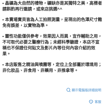
• 晶礦為大自然的禮物，礦缺亦是其獨特之美，高標者
請斟酌再行邀請，或來店挑選^^
• 本賣場寶貝皆為人工拍照測量，呈現出的色澤尺寸難
免有誤差，以實物為準。
• 靈性功能僅供參考，效果因人而異，宜作輔助之用，
不可取代必要之醫療行為；未經科學驗證，本店不宣
稱也不保證任何貼文及影片內等任何內容介紹的效
果。
• 本店販售之精油與噴霧等，定位上全部屬於環境用；
非化妝品、非食用、非藥用、非推拿等。
顯示電腦版詳細說明
客服