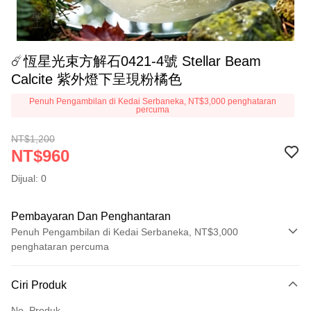
☄️恆星光束方解石0421-4號 Stellar Beam
Calcite 紫外燈下呈現粉橘色
Penuh Pengambilan di Kedai Serbaneka, NT$3,000 penghataran
percuma
NT$1,200
NT$960
Dijual: 0
Pembayaran Dan Penghantaran
Penuh Pengambilan di Kedai Serbaneka, NT$3,000
penghataran percuma
Kaedah Pembayaran
Ciri Produk
Kad Kredit (Bayaran Penuh)
No. Produk