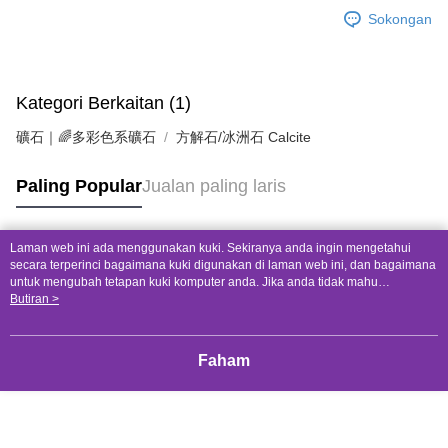
Sokongan
Kategori Berkaitan (1)
礦石｜🌈多彩色系礦石
方解石/冰洲石 Calcite
Paling Popular
Jualan paling laris
Laman web ini ada menggunakan kuki. Sekiranya anda ingin mengetahui
Tag Popular
secara terperinci bagaimana kuki digunakan di laman web ini, dan bagaimana
untuk mengubah tetapan kuki komputer anda. Jika anda tidak mahu
menggunakan kuki di komputer anda, sila rujuk penerangan mengenai kuki.
Butiran >
Dasar Privasi
Laman web ini ada menggunakan kuki. Sekiranya anda ingin
mengetahui secara terperinci bagaimana kuki digunakan di laman web ini,
dan bagaimana untuk mengubah tetapan kuki komputer anda. Jika anda tidak
Faham
mahu menggunakan kuki di komputer anda, sila rujuk penerangan mengenai
kuki.