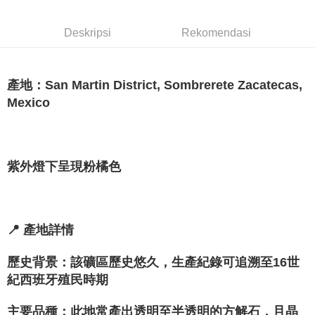
賣家宅配幫您送（台灣）
NT$80/pesanan | Penghantaran percuma untuk pesanan
Deskripsi
Rekomendasi
NT$3,000 atau lebih
郵局幫你送（離島）
NT$80/pesanan | Penghantaran percuma untuk pesanan
產地：San Martin District, Sombrerete Zacatecas,
NT$3,000 atau lebih
Mexico
付款後門市自取
Penghantaran percuma
紫外燈下呈現粉橘色
📍 產地詳情
歷史背景：該礦區歷史悠久，生產紀錄可追溯至16世
紀西班牙殖民時期
主要品種：此地常產出透明至半透明的方解石，且晶