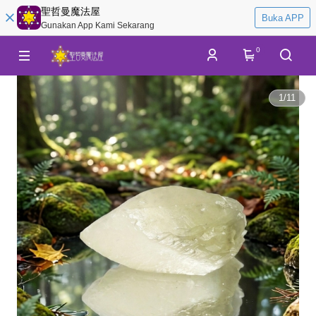
聖哲曼魔法屋
Buka APP
Gunakan App Kami Sekarang
0
1
/
11