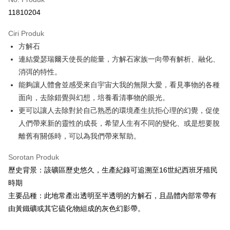
Pengambilan di Kedai Serbaneka
11810204
LINE Pay
Ciri Produk
Apple Pay
方解石
連結愛瑟瑞爾天使長的能量，方解石家族一向帶有解析、融化、
JKOPAY
消弭的特性。
Easy Wallet
能夠讓人體會並感受來自宇宙大我的無限大愛，看見事物的各種
面向，去除錯覺與幻想，培養看清事物的眼光。
Pemindahan ATM
更可以讓人去除對於自己熟悉的環境產生抗拒心理的幻覺，促使
Pilihan Penghantaran
人們帶來新的靈性的成長，希望人生有不同的變化、或是想要脫
離舊有關係時，可以為我們帶來幫助。
全家取貨付款
NT$80/pesanan | Penghantaran percuma untuk pesanan
Sorotan Produk
NT$3,000 atau lebih
歷史背景：該礦區歷史悠久，生產紀錄可追溯至16世紀西班牙殖民
時期
7-11取貨付款
主要品種：此地常產出透明至半透明的方解石，且晶體內部常帶有
NT$80/pesanan | Penghantaran percuma untuk pesanan
由黃鐵礦或其它硫化物組成的灰色幻影帶。
NT$3,000 atau lebih