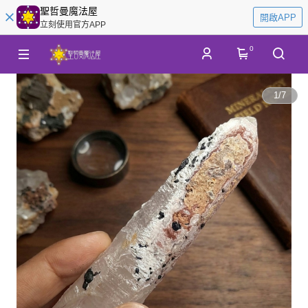
聖哲曼魔法屋
開啟APP
立刻使用官方APP
0
1
/
7