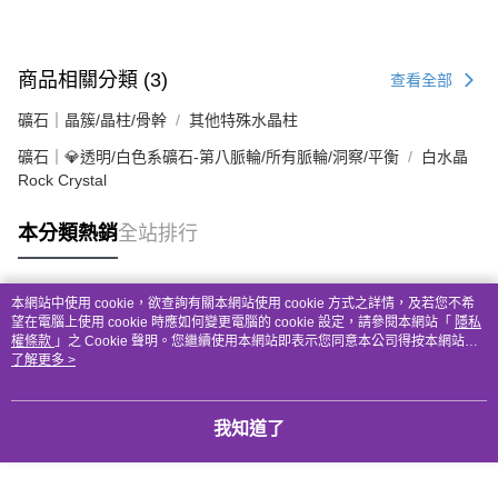
商品相關分類 (3)
查看全部
礦石｜晶簇/晶柱/骨幹
其他特殊水晶柱
礦石｜💎透明/白色系礦石-第八脈輪/所有脈輪/洞察/平衡
白水晶
Rock Crystal
本分類熱銷
全站排行
本網站中使用 cookie，欲查詢有關本網站使用 cookie 方式之詳情，及若您不希
熱門標籤
望在電腦上使用 cookie 時應如何變更電腦的 cookie 設定，請參閱本網站「
隱私
權條款
」之 Cookie 聲明。您繼續使用本網站即表示您同意本公司得按本網站使
用條款之 Cookie 聲明使用 cookie。
了解更多 >
我知道了