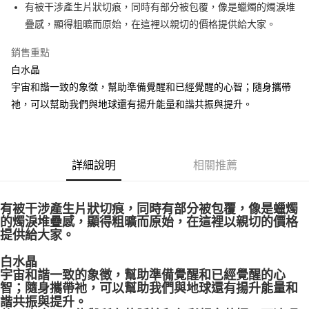
Apple Pay
有被干涉產生片狀切痕，同時有部分被包覆，像是蠟燭的燭淚堆
疊感，顯得粗曠而原始，在這裡以親切的價格提供給大家。
街口支付
銷售重點
悠遊付
白水晶
ATM付款
宇宙和諧一致的象徵，幫助準備覺醒和已經覺醒的心智；隨身攜帶
祂，可以幫助我們與地球還有揚升能量和諧共振與提升。
運送方式
全家取貨付款
每筆NT$80，滿NT$3,000(含以上)免運費
詳細說明
相關推薦
7-11取貨付款
每筆NT$80，滿NT$3,000(含以上)免運費
有被干涉產生片狀切痕，同時有部分被包覆，像是蠟燭
的燭淚堆疊感，顯得粗曠而原始，在這裡以親切的價格
賣家宅配幫您送（台灣）
提供給大家。
每筆NT$80，滿NT$3,000(含以上)免運費
白水晶
郵局幫你送（離島）
宇宙和諧一致的象徵，幫助準備覺醒和已經覺醒的心
智；隨身攜帶祂，可以幫助我們與地球還有揚升能量和
每筆NT$80，滿NT$3,000(含以上)免運費
諧共振與提升。