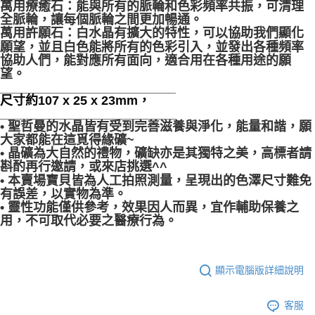
付款後門市自取
萬用療癒石：能與所有的脈輪和色彩頻率共振，可清理
全脈輪，讓每個脈輪之間更加暢通。
免運費
萬用許願石：白水晶有擴大的特性，可以協助我們顯化
願望，並且白色能將所有的色彩引入，並發出各種頻率
協助人們，能對應所有面向，適合用在各種用途的願
望。
_________________________
尺寸約107 x 25 x 23mm，
_________________________
• 聖哲曼的水晶皆有受到完善滋養與淨化，能量和諧，願
大家都能在這覓得緣礦~
• 晶礦為大自然的禮物，礦缺亦是其獨特之美，高標者請
斟酌再行邀請，或來店挑選^^
• 本賣場寶貝皆為人工拍照測量，呈現出的色澤尺寸難免
有誤差，以實物為準。
• 靈性功能僅供參考，效果因人而異，宜作輔助保養之
用，不可取代必要之醫療行為。
顯示電腦版詳細說明
客服