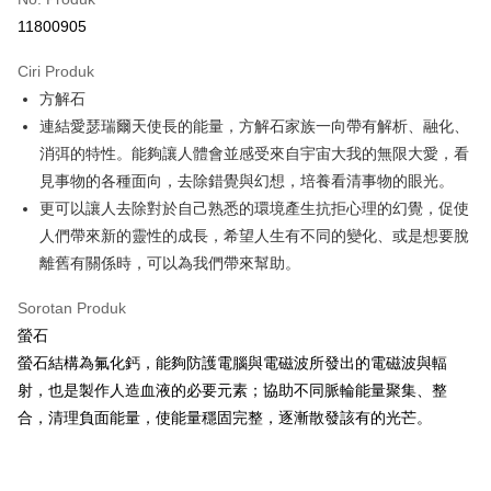
Pengambilan di Kedai Serbaneka
11800905
LINE Pay
Ciri Produk
Apple Pay
方解石
連結愛瑟瑞爾天使長的能量，方解石家族一向帶有解析、融化、
JKOPAY
消弭的特性。能夠讓人體會並感受來自宇宙大我的無限大愛，看
Easy Wallet
見事物的各種面向，去除錯覺與幻想，培養看清事物的眼光。
更可以讓人去除對於自己熟悉的環境產生抗拒心理的幻覺，促使
Pemindahan ATM
人們帶來新的靈性的成長，希望人生有不同的變化、或是想要脫
Pilihan Penghantaran
離舊有關係時，可以為我們帶來幫助。
全家取貨付款
Sorotan Produk
NT$80/pesanan | Penghantaran percuma untuk pesanan
螢石
NT$3,000 atau lebih
螢石結構為氟化鈣，能夠防護電腦與電磁波所發出的電磁波與輻
射，也是製作人造血液的必要元素；協助不同脈輪能量聚集、整
7-11取貨付款
合，清理負面能量，使能量穩固完整，逐漸散發該有的光芒。
NT$80/pesanan | Penghantaran percuma untuk pesanan
NT$3,000 atau lebih