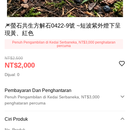
🎆螢石共生方解石0422-9號 ~短波紫外燈下呈
現黃、紅色
Penuh Pengambilan di Kedai Serbaneka, NT$3,000 penghataran
percuma
NT$2,500
NT$2,000
Dijual: 0
Pembayaran Dan Penghantaran
Penuh Pengambilan di Kedai Serbaneka, NT$3,000
penghataran percuma
Kaedah Pembayaran
Ciri Produk
Kad Kredit (Bayaran Penuh)
No. Produk