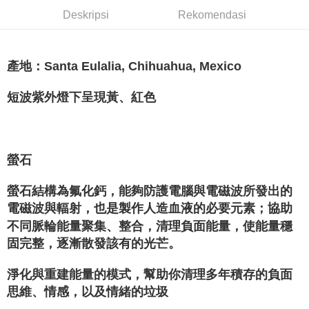
賣家宅配幫您送（台灣）
Deskripsi
Rekomendasi
NT$80/pesanan | Penghantaran percuma untuk pesanan
NT$3,000 atau lebih
郵局幫你送（離島）
產地：Santa Eulalia, Chihuahua, Mexico
NT$80/pesanan | Penghantaran percuma untuk pesanan
短波紫外燈下呈現黃、紅色
NT$3,000 atau lebih
付款後門市自取
Penghantaran percuma
螢石
螢石結構為氟化鈣，能夠防護電腦與電磁波所發出的
電磁波與輻射，也是製作人造血液的必要元素；協助
不同脈輪能量聚集、整合，清理負面能量，使能量穩
固完整，逐漸散發該有的光芒。
淨化與重建能量的模式，幫助你清理多年積存的負面
思維、情感，以及情緒的垃圾