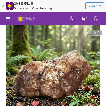
聖哲曼魔法屋
Buka APP
Gunakan App Kami Sekarang
0
1
/
12