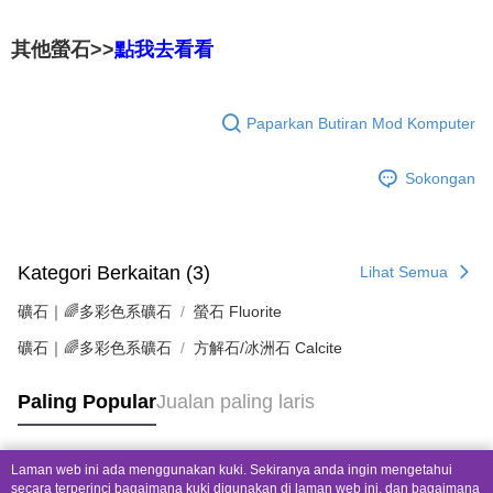
其他螢石>>
點我去看看
Paparkan Butiran Mod Komputer
Sokongan
Kategori Berkaitan (3)
Lihat Semua
礦石｜🌈多彩色系礦石
螢石 Fluorite
礦石｜🌈多彩色系礦石
方解石/冰洲石 Calcite
Paling Popular
Jualan paling laris
Laman web ini ada menggunakan kuki. Sekiranya anda ingin mengetahui
Tag Popular
secara terperinci bagaimana kuki digunakan di laman web ini, dan bagaimana