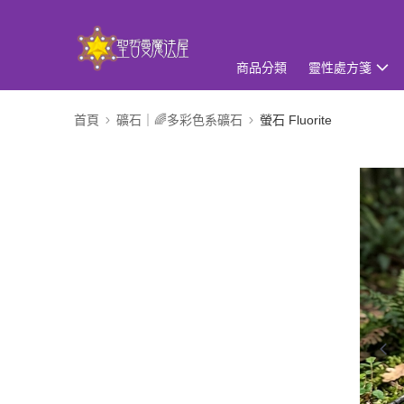
商品分類
靈性處方箋
首頁
礦石｜🌈多彩色系礦石
螢石 Fluorite