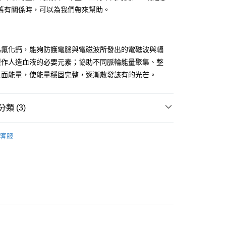
舊有關係時，可以為我們帶來幫助。
付款
為氟化鈣，能夠防護電腦與電磁波所發出的電磁波與輻
0，滿NT$3,000(含以上)免運費
製作人造血液的必要元素；協助不同脈輪能量聚集、整
負面能量，使能量穩固完整，逐漸散發該有的光芒。
付款
0，滿NT$3,000(含以上)免運費
類 (3)
幫您送（台灣）
0，滿NT$3,000(含以上)免運費
多彩色系礦石
螢石 Fluorite
客服
送（離島）
多彩色系礦石
方解石/冰洲石 Calcite
0，滿NT$3,000(含以上)免運費
🎓
滾石/原礦
市自取