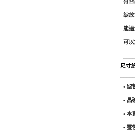
有益
綻放
能過
可以
___
尺寸約8
____
• 
• 
• 
• 