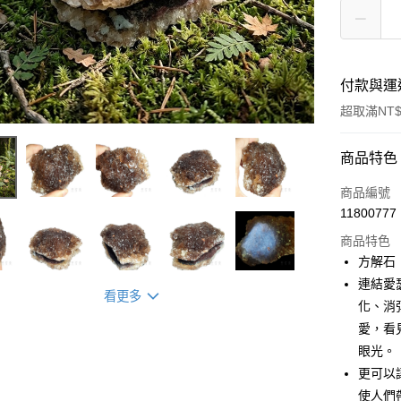
付款與運
超取滿NT$
付款方式
商品特色
信用卡一
商品編號
11800777
超商取貨
商品特色
LINE Pay
方解石
連結愛
Apple Pay
看更多
化、消
街口支付
愛，看
眼光。
悠遊付
更可以
ATM付款
使人們