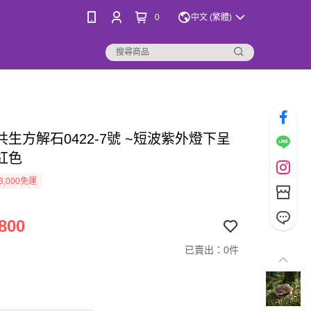
0
中文 (繁體)
共生方解石0422-7號 ~短波紫外燈下呈
紅色
3,000免運
800
已賣出：0件