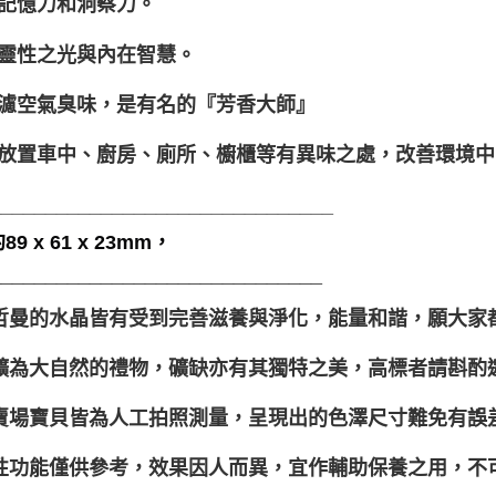
記憶力和洞察力。
靈性之光與內在智慧。
濾空氣臭味，是有名的『芳香大師』
放置車中、廚房、廁所、櫥櫃等有異味之處，改善環境中
_______________________________
9 x 61 x 23mm，
______________________________
聖哲曼的水晶皆有受到完善滋養與淨化，能量和諧，願大家
晶礦為大自然的禮物，礦缺亦有其獨特之美，高標者請斟酌
本賣場寶貝皆為人工拍照測量，呈現出的色澤尺寸難免有誤
靈性功能僅供參考，效果因人而異，宜作輔助保養之用，不