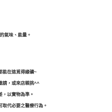
的氣味、能量。
都能在這覓得緣礦~
邀請，或來店親挑^^
差，以實物為準。
可取代必要之醫療行為。