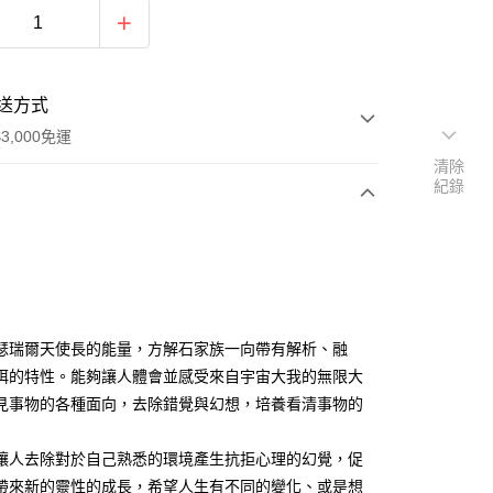
送方式
3,000免運
清除
紀錄
次付款
付款
瑟瑞爾天使長的能量，方解石家族一向帶有解析、融
弭的特性。能夠讓人體會並感受來自宇宙大我的無限大
見事物的各種面向，去除錯覺與幻想，培養看清事物的
讓人去除對於自己熟悉的環境產生抗拒心理的幻覺，促
帶來新的靈性的成長，希望人生有不同的變化、或是想