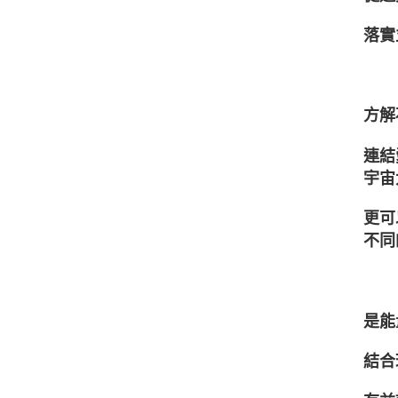
落實
方解
連結
宇宙
更可
不同
是能
結合