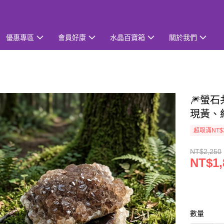
優惠專區
會員好康
水晶百寶箱
關於我們
🎆螢石
現黃、
超取滿NT$
NT$2,250
NT$1,
數量