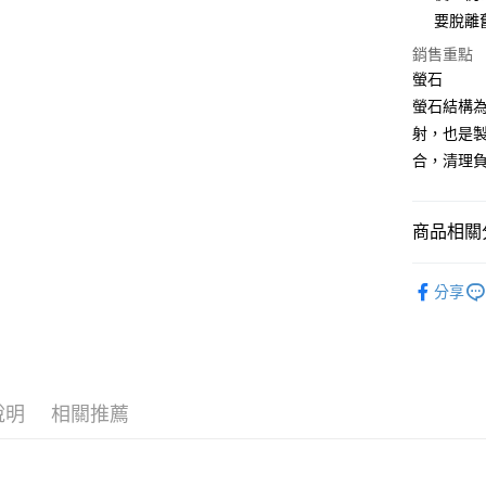
要脫離
銷售重點
運送方式
螢石
全家取貨
螢石結構
每筆NT$8
射，也是
合，清理
7-11取貨
每筆NT$8
商品相關分
賣家宅配
每筆NT$8
礦石｜🌈
分享
郵局幫你
礦石｜🌈
每筆NT$8
✍️考試專區
付款後門
免運費
說明
相關推薦