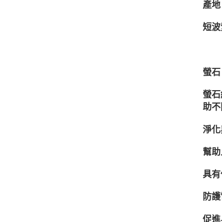
產地：S
短波
螢石
螢石
助不
淨化
幫助
具有
防護
促進