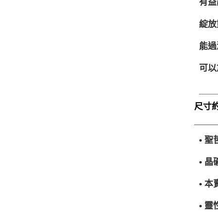
有益
綻放
能過
可以
___
尺寸約7
____
• 
• 
• 
• 