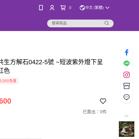
0
中文 (繁體)
共生方解石0422-5號 ~短波紫外燈下呈
紅色
3,000免運
600
已賣出：0件