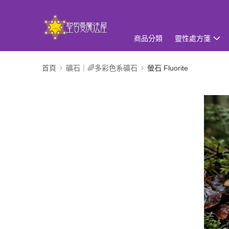
商品分類
靈性處方箋
首頁
礦石｜🌈多彩色系礦石
螢石 Fluorite