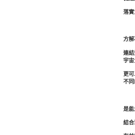
落實
方解
連結
宇宙
更可
不同
是能
結合