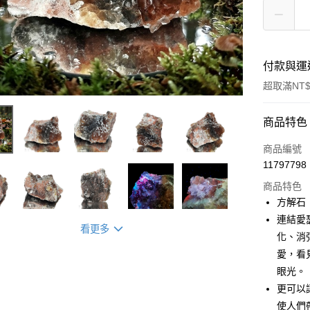
付款與運
超取滿NT$
付款方式
商品特色
信用卡一
商品編號
11797798
超商取貨
商品特色
LINE Pay
方解石
連結愛
Apple Pay
看更多
化、消
街口支付
愛，看
眼光。
悠遊付
更可以
ATM付款
使人們