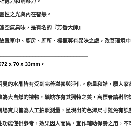
記憶力和洞察力。
靈性之光與內在智慧。
濾空氣臭味，是有名的『芳香大師』
放置車中、廚房、廁所、櫥櫃等有異味之處，改善環境中
_______________________________
2 x 70 x 33mm，
______________________________
聖哲曼的水晶皆有受到完善滋養與淨化，能量和諧，願大家
晶礦為大自然的禮物，礦缺亦有其獨特之美，高標者請斟酌
本賣場寶貝皆為人工拍照測量，呈現出的色澤尺寸難免有誤
靈性功能僅供參考，效果因人而異，宜作輔助保養之用，不