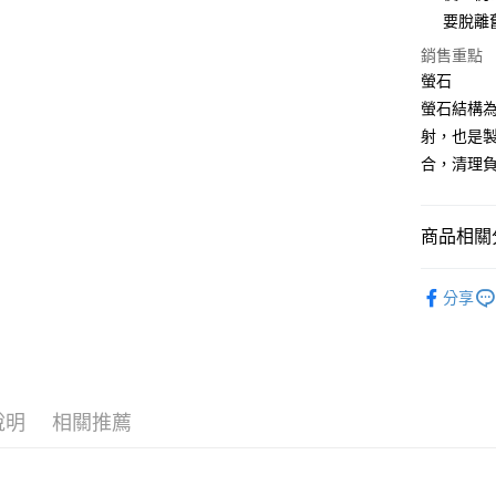
要脫離
銷售重點
運送方式
螢石
全家取貨
螢石結構
每筆NT$8
射，也是
合，清理
7-11取貨
每筆NT$8
商品相關分
賣家宅配
每筆NT$8
礦石｜🌈
分享
郵局幫你
礦石｜🌈
每筆NT$8
✍️考試專區
付款後門
免運費
說明
相關推薦