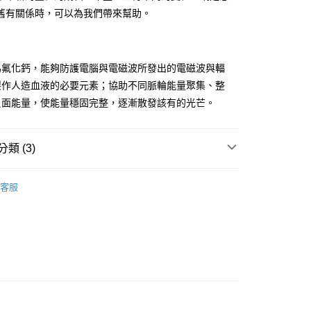
舊有關係時，可以為我們帶來幫助。
付款
為氟化鈣，能夠防護電腦與電磁波所發出的電磁波與輻
0，滿NT$3,000(含以上)免運費
製作人造血液的必要元素；協助不同脈輪能量聚集、整
負面能量，使能量穩固完整，逐漸散發該有的光芒。
付款
0，滿NT$3,000(含以上)免運費
類 (3)
幫您送（台灣）
0，滿NT$3,000(含以上)免運費
多彩色系礦石
螢石 Fluorite
客服
送（離島）
多彩色系礦石
方解石/冰洲石 Calcite
0，滿NT$3,000(含以上)免運費
🎓
滾石/原礦
市自取