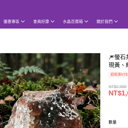
優惠專區
會員好康
水晶百寶箱
關於我們
🎆螢石
現黃、
超取滿NT$
NT$2,000
NT$1,
數量