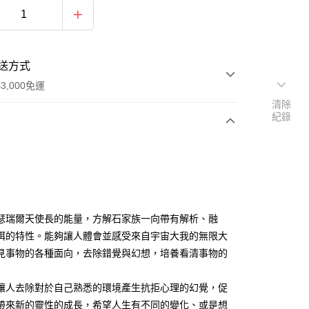
送方式
3,000免運
清除
紀錄
次付款
付款
瑟瑞爾天使長的能量，方解石家族一向帶有解析、融
弭的特性。能夠讓人體會並感受來自宇宙大我的無限大
見事物的各種面向，去除錯覺與幻想，培養看清事物的
讓人去除對於自己熟悉的環境產生抗拒心理的幻覺，促
帶來新的靈性的成長，希望人生有不同的變化、或是想