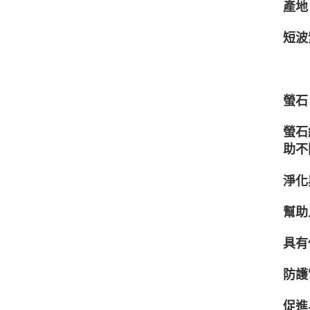
產地：S
短波
螢石
螢石
助不
淨化
幫助
具有
防護
促進