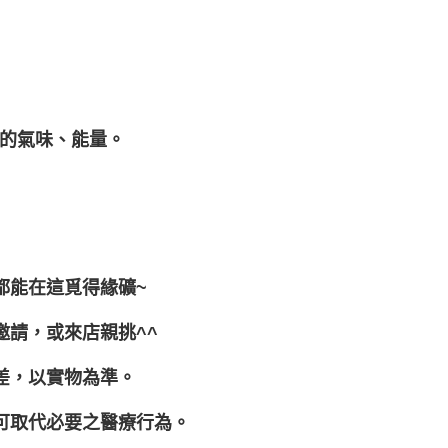
的氣味、能量。
都能在這覓得緣礦~
邀請，或來店親挑^^
差，以實物為準。
可取代必要之醫療行為。