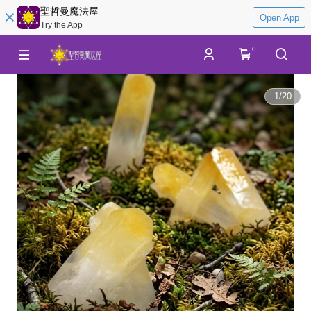
聖哲曼魔法屋
Open App
Try the App
0
1
/
20