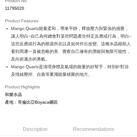
Product No.
Convenience Store Pickup and Pay
11795020
LINE Pay
Product Features
Apple Pay
Mango Quartz能量柔和，帶來平靜，釋放壓力與緊張的感覺，
讓人明白~自己為何總會對某些問題產生特定反應或行為，明白~
JKOPAY
這些反應或行為的根源所在以及如何作出改變。這種水晶能助人
Easy Wallet
看到周遭一直被忽略的美、覺察自己擁有的潛能與無限可能性，
及向前邁步的勇氣。
ATM Transfer
Mango Quartz是清理身體及氣場的能量的好幫手，特別針對涉
Shipping Method
及情緒壓抑、自責等重濁能量積聚的地方。
全家取貨付款
Product Highlights
NT$80/order | Free shipping on orders of NT$3,000 or more
和樂水晶
產地：哥倫比亞Boyaca礦區
7-11取貨付款
NT$80/order | Free shipping on orders of NT$3,000 or more
賣家宅配幫您送（台灣）
Description
Recommendations
NT$80/order | Free shipping on orders of NT$3,000 or more