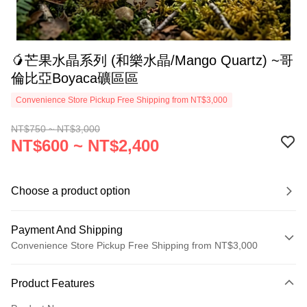
🥭芒果水晶系列 (和樂水晶/Mango Quartz) ~哥
倫比亞Boyaca礦區區
Convenience Store Pickup Free Shipping from NT$3,000
NT$750 ~ NT$3,000
NT$600 ~ NT$2,400
Choose a product option
Payment And Shipping
Convenience Store Pickup Free Shipping from NT$3,000
Payment Method
Product Features
Credit Card (Full Payment)