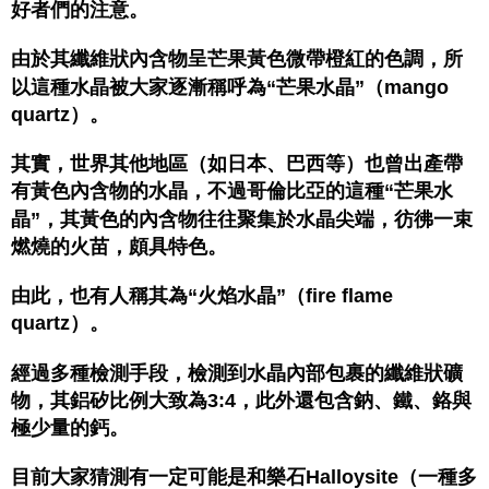
好者們的注意。
由於其纖維狀內含物呈芒果黃色微帶橙紅的色調，所
以這種水晶被大家逐漸稱呼為“芒果水晶”（mango
quartz）。
其實，世界其他地區（如日本、巴西等）也曾出產帶
有黃色內含物的水晶，不過哥倫比亞的這種“芒果水
晶”，其黃色的內含物往往聚集於水晶尖端，彷彿一束
燃燒的火苗，頗具特色。
由此，也有人稱其為“火焰水晶”（fire flame
quartz）。
經過多種檢測手段，檢測到水晶內部包裹的纖維狀礦
物，其鋁矽比例大致為3:4，此外還包含鈉、鐵、鉻與
極少量的鈣。
目前大家猜測有一定可能是和樂石Halloysite（一種多