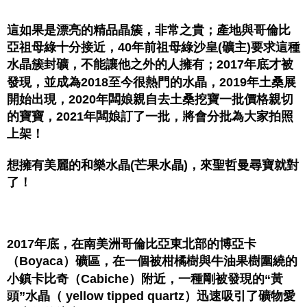
這如果是漂亮的精品晶簇，非常之貴；產地與哥倫比
亞祖母綠十分接近，40年前祖母綠沙皇(礦主)要求這種
水晶簇封礦，不能讓他之外的人擁有；2017年底才被
發現，並成為2018至今很熱門的水晶，2019年土桑展
開始出現，2020年闆娘親自去土桑挖寶一批價格親切
的寶寶，2021年闆娘訂了一批，將會分批為大家拍照
上架！
想擁有美麗的和樂水晶(芒果水晶)，來聖哲曼尋寶就對
了！
2017年底，在南美洲哥倫比亞東北部的博亞卡
（Boyaca）礦區，在一個被柑橘樹與牛油果樹圍繞的
小鎮卡比奇（Cabiche）附近，一種剛被發現的“黃
頭”水晶（ yellow tipped quartz）迅速吸引了礦物愛