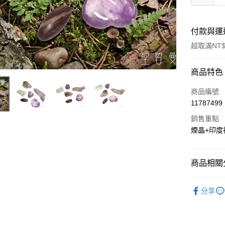
付款與運
超取滿NT$
付款方式
商品特色
信用卡一
商品編號
11787499
超商取貨
銷售重點
LINE Pay
煙晶+印度
Apple Pay
商品相關分
街口支付
聖哲曼精選
悠遊付
分享
ATM付款