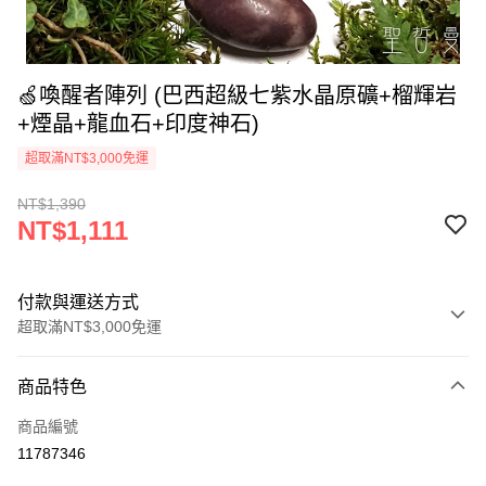
🍏喚醒者陣列 (巴西超級七紫水晶原礦+榴輝岩
+煙晶+龍血石+印度神石)
超取滿NT$3,000免運
NT$1,390
NT$1,111
付款與運送方式
超取滿NT$3,000免運
付款方式
商品特色
信用卡一次付款
商品編號
超商取貨付款
11787346
LINE Pay