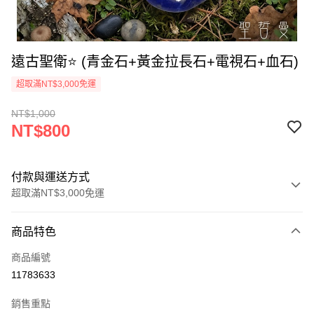
遠古聖衛⭐️ (青金石+黃金拉長石+電視石+血石)
超取滿NT$3,000免運
NT$1,000
NT$800
付款與運送方式
超取滿NT$3,000免運
付款方式
商品特色
信用卡一次付款
商品編號
超商取貨付款
11783633
LINE Pay
銷售重點