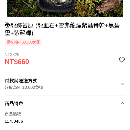
🐉龍跡苔原 (龍血石+雪弗龍煙紫晶骨幹+黑碧
璽+紫蘇輝)
超取滿NT$3,000免運
NT$825
NT$660
付款與運送方式
超取滿NT$3,000免運
付款方式
商品特色
信用卡一次付款
商品編號
超商取貨付款
11780456
LINE Pay