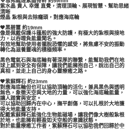
💜雪弗龍煙紫晶骨幹 約59mm
紫水晶 貴人 幸運 直覺，清理頂輪、展現智慧、幫助思緒
付款後門市自取
清晰
煙晶 紮根與去除癮頭，對應海底輪
免運費
🖤黑碧璽 約19mm
像是佩戴保護斗篷般的強大防護，有極大的紮根與接地
力，以吞噬負能量聞名。
有效地幫助使用者擺脫恐懼的感受，將焦慮不安的振動
轉化為滋養靈魂的積極頻率。
黑色電氣石與海底輪有著深厚的聯繫，能幫助我們在地
球上感到安全有保障，讓我們能擁抱自己，說出自己的
真相，並走上自己的身心靈療癒之路。
🖤紫蘇輝石 約23mm
對應海底輪但也可以協助頂輪的活化，兼具黑色與透明
無色，象徵天空與大地的力量，可以強化海底輪能量，
讓人踏實與安定。
可以協助回歸內在中心，撫平創傷，可以扎根於大地獲
得大地能量支持。
配戴紫蘇輝石能強化生物能磁場，讓我們像大樹般紮根
於地，也能擁有輕盈如天空般的意識狀態。
對於能量療癒工作者，紫蘇輝石可以協助我們回歸於中