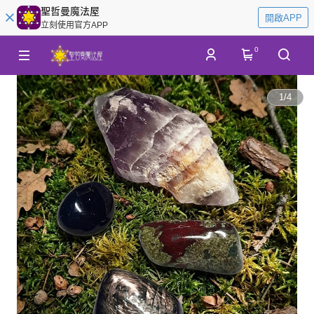
聖哲曼魔法屋
開啟APP
立刻使用官方APP
0
1
/
4