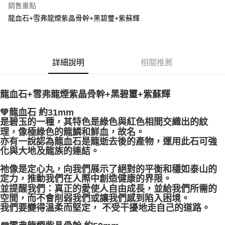
銷售重點
Apple Pay
龍血石+雪弗龍煙紫晶骨幹+黑碧璽+紫蘇輝
街口支付
悠遊付
詳細說明
相關推薦
ATM付款
龍血石+雪弗龍煙紫晶骨幹+黑碧璽+紫蘇輝
運送方式
💚龍血石 約31mm
全家取貨付款
是碧玉的一種，其特色是綠色與紅色相間交織出的紋
每筆NT$80，滿NT$3,000(含以上)免運費
理，像極綠色的龍鱗和鮮血，故名。
亦有一說認為龍血石是龍逝去後的產物，運用此石可強
7-11取貨付款
化與大地及龍族的連結。
每筆NT$80，滿NT$3,000(含以上)免運費
祂像是定心丸，向我們展示了絕對的平衡和穩如泰山的
賣家宅配幫您送（台灣）
定力，推動我們在人際中創造健康的界限。
並提醒我們：真正的愛使人自由成長，並給我們所需的
每筆NT$80，滿NT$3,000(含以上)免運費
空間，而不會削弱我們或讓我們感到陷入困境。
我們要變得溫柔而堅定， 不受干擾地走自己的道路。
郵局幫你送（離島）
每筆NT$80，滿NT$3,000(含以上)免運費