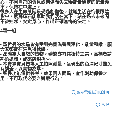
心，不因自己的偏見或創傷而失去穩能量穩定的能量頻
率，保持在中道上。
很多人在生命某階段受過創傷後，就職生活在悔恨跟陰
影中，紫蘇輝石能幫助我們活在當下，站在過去未來間
不被迷惑，安定身心，作出正確無悔的決定。
4顆一組
__________________________________
• 聖哲曼的水晶皆有受到完善滋養與淨化，能量和諧，願
大家都能在這覓得緣礦~
• 晶礦為大自然的禮物，礦缺亦有其獨特之美，高標者請
斟酌邀請，或來店親挑^^
• 本賣場寶貝皆為人工拍照測量，呈現出的色澤尺寸難免
有誤差，以實物為準。
• 靈性功能僅供參考，效果因人而異，宜作輔助保養之
用，不可取代必要之醫療行為。
顯示電腦版詳細說明
客服