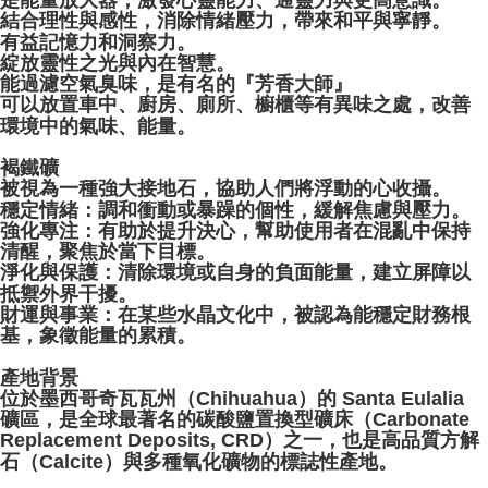
是能量放大器，激發心靈能力、通靈力與更高意識。
結合理性與感性，消除情緒壓力，帶來和平與寧靜。
有益記憶力和洞察力。
綻放靈性之光與內在智慧。
能過濾空氣臭味，是有名的『芳香大師』
可以放置車中、廚房、廁所、櫥櫃等有異味之處，改善
環境中的氣味、能量。
褐鐵礦
被視為一種強大接地石，協助人們將浮動的心收攝。
穩定情緒：調和衝動或暴躁的個性，緩解焦慮與壓力。
強化專注：有助於提升決心，幫助使用者在混亂中保持
清醒，聚焦於當下目標。
淨化與保護：清除環境或自身的負面能量，建立屏障以
抵禦外界干擾。
財運與事業：在某些水晶文化中，被認為能穩定財務根
基，象徵能量的累積。
產地背景
位於墨西哥奇瓦瓦州（Chihuahua）的 Santa Eulalia
礦區，是全球最著名的碳酸鹽置換型礦床（Carbonate
Replacement Deposits, CRD）之一，也是高品質方解
石（Calcite）與多種氧化礦物的標誌性產地。