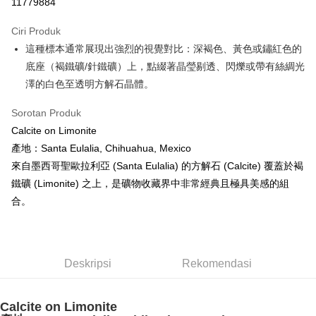
11779884
LINE Pay
Ciri Produk
Apple Pay
這種標本通常展現出強烈的視覺對比：深褐色、黃色或鏽紅色的
底座（褐鐵礦/針鐵礦）上，點綴著晶瑩剔透、閃爍或帶有絲綢光
JKOPAY
澤的白色至透明方解石晶體。
Easy Wallet
Sorotan Produk
Pemindahan ATM
Calcite on Limonite
產地：Santa Eulalia, Chihuahua, Mexico
Pilihan Penghantaran
來自墨西哥聖歐拉利亞 (Santa Eulalia) 的方解石 (Calcite) 覆蓋於褐
全家取貨付款
鐵礦 (Limonite) 之上，是礦物收藏界中非常經典且極具美感的組
NT$80/pesanan | Penghantaran percuma untuk pesanan
合。
NT$3,000 atau lebih
7-11取貨付款
NT$80/pesanan | Penghantaran percuma untuk pesanan
Deskripsi
Rekomendasi
NT$3,000 atau lebih
賣家宅配幫您送（台灣）
Calcite on Limonite