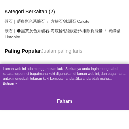
Kategori Berkaitan (2)
礦石｜🌈多彩色系礦石
方解石/冰洲石 Calcite
礦石｜🌑黑茶灰色系礦石-海底輪/防護/避邪/排除負能量
褐鐵礦
Limonite
Paling Popular
Jualan paling laris
Laman web ini ada menggunakan kuki. Sekiranya anda ingin mengetahui
Tag Popular
secara terperinci bagaimana kuki digunakan di laman web ini, dan bagaimana
untuk mengubah tetapan kuki komputer anda. Jika anda tidak mahu
menggunakan kuki di komputer anda, sila rujuk penerangan mengenai kuki.
Butiran >
Dasar Privasi
Laman web ini ada menggunakan kuki. Sekiranya anda ingin
mengetahui secara terperinci bagaimana kuki digunakan di laman web ini,
dan bagaimana untuk mengubah tetapan kuki komputer anda. Jika anda tidak
Faham
mahu menggunakan kuki di komputer anda, sila rujuk penerangan mengenai
kuki.