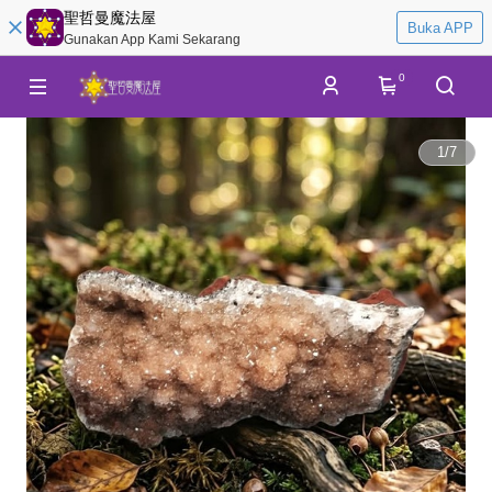
聖哲曼魔法屋
Buka APP
Gunakan App Kami Sekarang
0
1
/
7