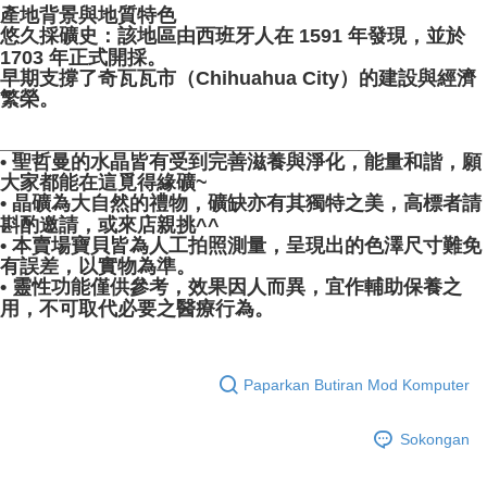
產地背景與地質特色
悠久採礦史：該地區由西班牙人在 1591 年發現，並於
1703 年正式開採。
早期支撐了奇瓦瓦市（Chihuahua City）的建設與經濟
繁榮。
__________________________________
• 聖哲曼的水晶皆有受到完善滋養與淨化，能量和諧，願
大家都能在這覓得緣礦~
• 晶礦為大自然的禮物，礦缺亦有其獨特之美，高標者請
斟酌邀請，或來店親挑^^
• 本賣場寶貝皆為人工拍照測量，呈現出的色澤尺寸難免
有誤差，以實物為準。
• 靈性功能僅供參考，效果因人而異，宜作輔助保養之
用，不可取代必要之醫療行為。
Paparkan Butiran Mod Komputer
Sokongan