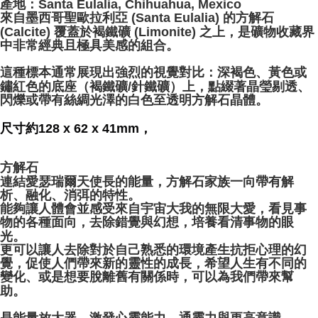
產地：Santa Eulalia, Chihuahua, Mexico
NT$80/pesanan | Penghantaran percuma untuk pesanan
來自墨西哥聖歐拉利亞 (Santa Eulalia) 的方解石
NT$3,000 atau lebih
(Calcite) 覆蓋於褐鐵礦 (Limonite) 之上，是礦物收藏界
中非常經典且極具美感的組合。
郵局幫你送（離島）
NT$80/pesanan | Penghantaran percuma untuk pesanan
這種標本通常展現出強烈的視覺對比：深褐色、黃色或
鏽紅色的底座（褐鐵礦/針鐵礦）上，點綴著晶瑩剔透、
NT$3,000 atau lebih
閃爍或帶有絲綢光澤的白色至透明方解石晶體。
付款後門市自取
尺寸約128 x 62 x 41mm，
Penghantaran percuma
方解石
連結愛瑟瑞爾天使長的能量，方解石家族一向帶有解
析、融化、消弭的特性。
能夠讓人體會並感受來自宇宙大我的無限大愛，看見事
物的各種面向，去除錯覺與幻想，培養看清事物的眼
光。
更可以讓人去除對於自己熟悉的環境產生抗拒心理的幻
覺，促使人們帶來新的靈性的成長，希望人生有不同的
變化、或是想要脫離舊有關係時，可以為我們帶來幫
助。
⁡