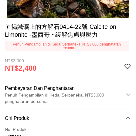
🎇褐鐵礦上的方解石0414-22號 Calcite on
Limonite -墨西哥 ~緩解焦慮與壓力
Penuh Pengambilan di Kedai Serbaneka, NT$3,000 penghataran
percuma
NT$3,000
NT$2,400
Pembayaran Dan Penghantaran
Penuh Pengambilan di Kedai Serbaneka, NT$3,000
penghataran percuma
Kaedah Pembayaran
Ciri Produk
Kad Kredit (Bayaran Penuh)
No. Produk
Pengambilan di Kedai Serbaneka