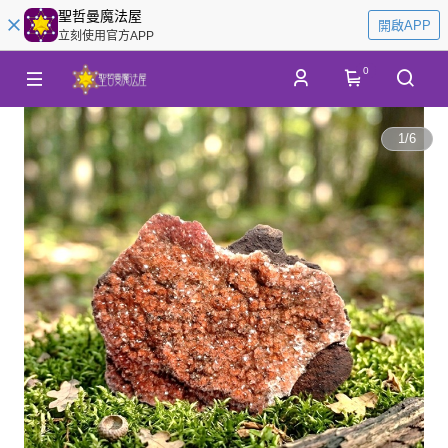
聖哲曼魔法屋
開啟APP
立刻使用官方APP
0
1
/
6