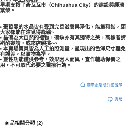
早期支撐了奇瓦瓦市（Chihuahua City）的建設與經濟
繁榮。
__________________________________
• 聖哲曼的水晶皆有受到完善滋養與淨化，能量和諧，願
大家都能在這覓得緣礦~
• 晶礦為大自然的禮物，礦缺亦有其獨特之美，高標者請
斟酌邀請，或來店親挑^^
• 本賣場寶貝皆為人工拍照測量，呈現出的色澤尺寸難免
有誤差，以實物為準。
• 靈性功能僅供參考，效果因人而異，宜作輔助保養之
用，不可取代必要之醫療行為。
顯示電腦版詳細說明
客服
商品相關分類 (2)