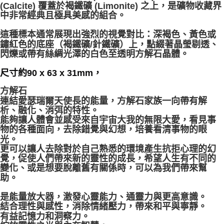
(Calcite) 覆蓋於褐鐵礦 (Limonite) 之上，是礦物收藏界
中非常經典且極具美感的組合。
付款後門市自取
免運費
這種標本通常展現出強烈的視覺對比：深褐色、黃色或
鏽紅色的底座（褐鐵礦/針鐵礦）上，點綴著晶瑩剔透、
閃爍或帶有絲綢光澤的白色至透明方解石晶體。
尺寸約90 x 63 x 31mm，
方解石
連結愛瑟瑞爾天使長的能量，方解石家族一向帶有解
析、融化、消弭的特性。
能夠讓人體會並感受來自宇宙大我的無限大愛，看見事
物的各種面向，去除錯覺與幻想，培養看清事物的眼
光。
更可以讓人去除對於自己熟悉的環境產生抗拒心理的幻
覺，促使人們帶來新的靈性的成長，希望人生有不同的
變化、或是想要脫離舊有關係時，可以為我們帶來幫
助。
⁡
是能量放大器，激發心靈能力、通靈力與更高意識。
結合理性與感性，消除情緒壓力，帶來和平與寧靜。
有益記憶力和洞察力。