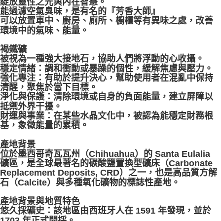
綻放靈性之光與內在智慧。
能過濾空氣臭味，是有名的『芳香大師』
可以放置車中、廚房、廁所、櫥櫃等有異味之處，改善
環境中的氣味、能量。
褐鐵礦
被視為一種強大接地石，協助人們將浮動的心收攝。
穩定情緒：調和衝動或暴躁的個性，緩解焦慮與壓力。
強化專注：有助於提升決心，幫助使用者在混亂中保持
清醒，聚焦於當下目標。
淨化與保護：清除環境或自身的負面能量，建立屏障以
抵禦外界干擾。
財運與事業：在某些水晶文化中，被認為能穩定財務根
基，象徵能量的累積。
產地背景
位於墨西哥奇瓦瓦州（Chihuahua）的 Santa Eulalia
礦區，是全球最著名的碳酸鹽置換型礦床（Carbonate
Replacement Deposits, CRD）之一，也是高品質方解
石（Calcite）與多種氧化礦物的標誌性產地。
產地背景與地質特色
悠久採礦史：該地區由西班牙人在 1591 年發現，並於
1703 年正式開採。