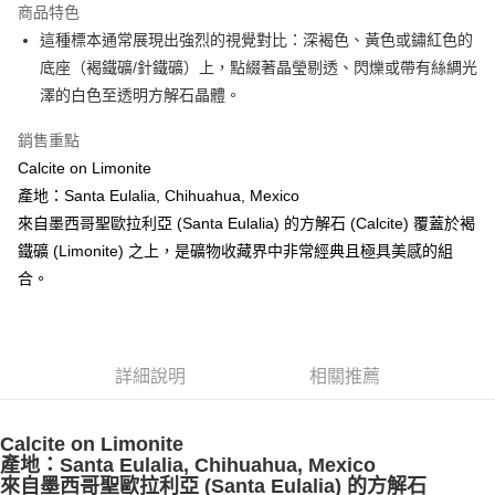
商品特色
Apple Pay
這種標本通常展現出強烈的視覺對比：深褐色、黃色或鏽紅色的
底座（褐鐵礦/針鐵礦）上，點綴著晶瑩剔透、閃爍或帶有絲綢光
街口支付
澤的白色至透明方解石晶體。
悠遊付
銷售重點
ATM付款
Calcite on Limonite
產地：Santa Eulalia, Chihuahua, Mexico
運送方式
來自墨西哥聖歐拉利亞 (Santa Eulalia) 的方解石 (Calcite) 覆蓋於褐
全家取貨付款
鐵礦 (Limonite) 之上，是礦物收藏界中非常經典且極具美感的組
每筆NT$80，滿NT$3,000(含以上)免運費
合。
7-11取貨付款
每筆NT$80，滿NT$3,000(含以上)免運費
詳細說明
相關推薦
賣家宅配幫您送（台灣）
每筆NT$80，滿NT$3,000(含以上)免運費
Calcite on Limonite
郵局幫你送（離島）
產地：Santa Eulalia, Chihuahua, Mexico
來自墨西哥聖歐拉利亞 (Santa Eulalia) 的方解石
每筆NT$80，滿NT$3,000(含以上)免運費