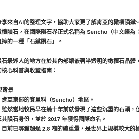
分享來自AI的整理文字，協助大家更了解肯亞的橄欖隕鐵
橄欖隕石，在國際隕石界正式名稱為 Sericho（中文譯
追捧的一種「石鐵隕石」。
隕石最迷人的地方在於其內部鑲嵌著半透明的橄欖石晶體
的核心科普與收藏指南：
發現背景
肯亞東部的賽里科（Sericho）地區。
：雖然當地牧民早在幾十年前就發現了這些沉重的石頭，但直
其隕石身份，並於 2017 年獲得國際命名。
：目前已尋獲超過 2.8 噸的總重量，是世界上規模較大