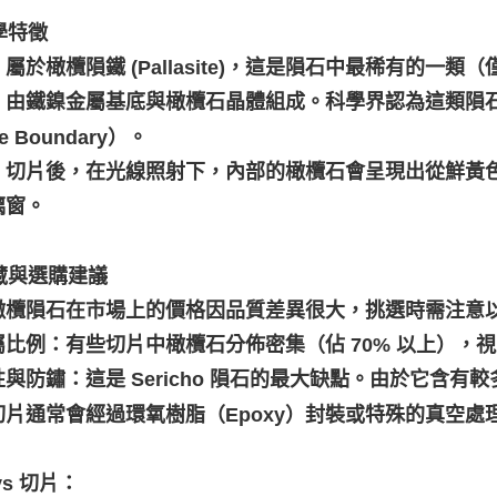
科學特徵
屬於橄欖隕鐵 (Pallasite)，這是隕石中最稀有的一類
：由鐵鎳金屬基底與橄欖石晶體組成。科學界認為這類隕石形
le Boundary）。
：切片後，在光線照射下，內部的橄欖石會呈現出從鮮黃
璃窗。
收藏與選購建議
橄欖隕石在市場上的價格因品質差異很大，挑選時需注意
屬比例：有些切片中橄欖石分佈密集（佔 70% 以上），
性與防鏽：這是 Sericho 隕石的最大缺點。由於它含
切片通常會經過環氧樹脂（Epoxy）封裝或特殊的真空處
vs 切片：