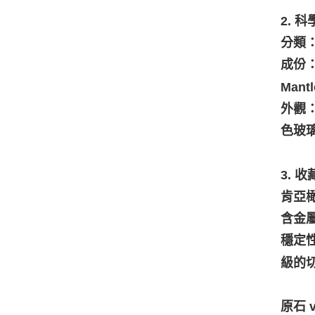
2. 
分類：
成份
Mant
外觀
色玻
3. 
肯亞
含金
穩定
級的
原石 