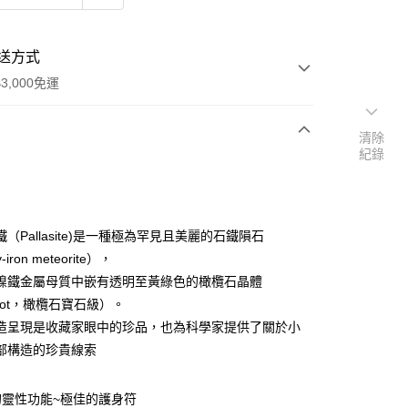
送方式
3,000免運
清除
紀錄
次付款
付款
（Pallasite)是一種極為罕見且美麗的石鐵隕石
-iron meteorite），
鎳鐵金屬母質中嵌有透明至黃綠色的橄欖石晶體
idot，橄欖石寶石級）。
造呈現是收藏家眼中的珍品，也為科學家提供了關於小
部構造的珍貴線索
的靈性功能~極佳的護身符