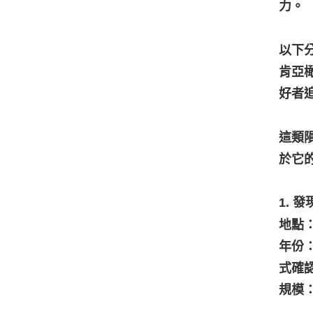
力。
以下
肯亞
好者
這類
於它
1. 
地點：
年份
式確認
規模