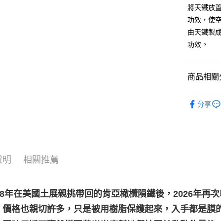
將天鐵放
運送方式
功效，使
全家取貨
由天鐵製
每筆NT$8
功效。
7-11取貨
每筆NT$8
商品相關分
賣家宅配
特殊礦石｜
每筆NT$8
分享
👻趨吉避凶
郵局幫你
每筆NT$8
付款後門
說明
相關推薦
免運費
18年在美國土展親挑帶回的肯亞橄欖隕鐵後，2026年再
，價格也親切許多，只是被用樹脂保護起來，入手都是膜