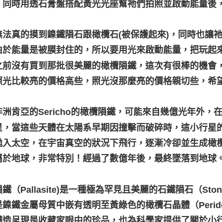
，同時用透石膏盤搭配黃光光座幫祂們拍照並啟動能量後
無法真的摸到鎳鐵隕石跟橄欖石(被保護起來)，同時也讓
由於能量是被膜封住的，所以要用光來啟動能量，把玩起
之前沒有買到那批很美麗的橄欖隕鐵，這次有很棒的機會
照光比較亮的價格高些，照光沒那麼亮的價格親切些，希
非洲肯亞的Sericho的橄欖隕鐵，可能來自幾億光年外
星，當這些天體在太陽系早期因撞擊而破碎時，這小行星
拋入太空，在宇宙真空的狀況下飛行，逐漸冷卻並生成橄
屬於地球，非常特別！經過了數億年後，最終墜落到地球
鐵（Pallasite)是一種極為罕見且美麗的石鐵隕石（Stony-ir
是鎳鐵金屬母質中嵌有透明至黃綠色的橄欖石晶體（Perid
構造呈現是收藏家眼中的珍品，也為科學家提供了關於小