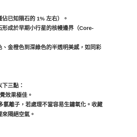
（僅佔已知隕石的 1% 左右）。
成於早期小行星的核幔邊界（Core-
色、金橙色到深綠色的半透明美感，如同彩
以下三點：
視覺效果極佳。
有較多氯離子，若處理不當容易生鏽氧化。收藏
理來隔絕空氣。