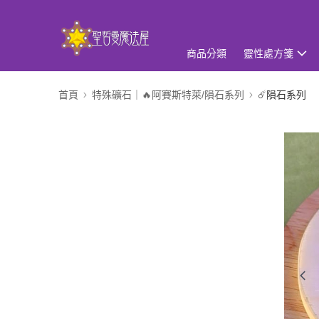
商品分類
靈性處方箋
首頁
特殊礦石｜🔥阿賽斯特萊/隕石系列
☄️隕石系列