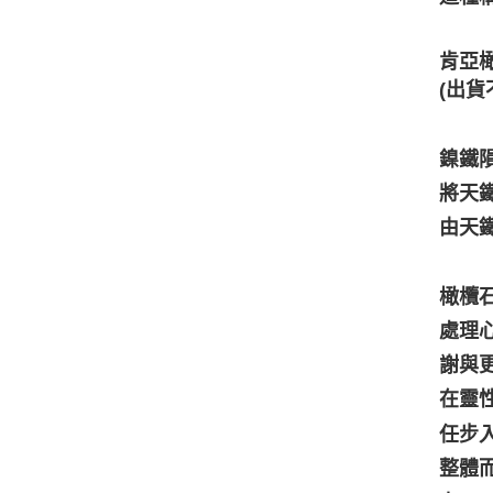
肯亞橄
(出貨
鎳鐵
將天
由天
橄欖
處理
謝與
在靈
任步
整體