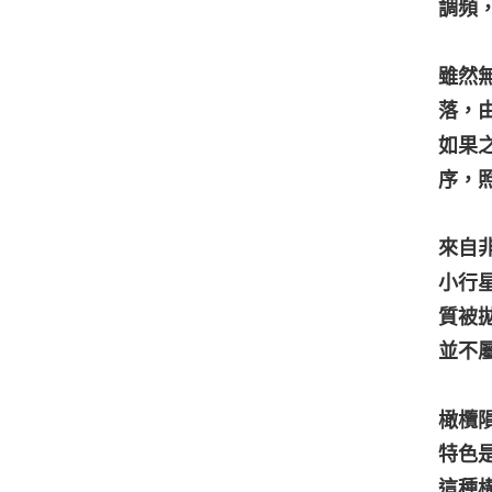
調頻
雖然
落，
如果
序，
來自
小行
質被
並不
橄欖隕
特色
這種