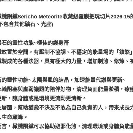
欖隕鐵Sericho Meteorite收藏級覆膜把玩切片2026-15
不包含其他礦石、光座)
隕石的靈性功能~極佳的護身符
鐵放置於空間，有壓制不協調、不穩定的能量場的「鎮煞
鐵製成的各種法器，具有極大的力量，增加制煞、修煉、
石的靈性功能~太陽與風的結晶，加速能量代謝與更新~
心輪阻塞與虛弱議題的陪伴好物，清理負面能量淤積，療
更新，讓身體或是環境更流動更清新。
性層面，幫助猶豫不決及不敢為自己負責的人，帶來成長
入生命巔峰。
而言，橄欖隕鐵可以協助避邪化煞，清理環境或身體負能