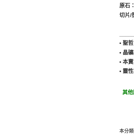
原石
切片
____
• 
• 
• 
• 
其他
本分類