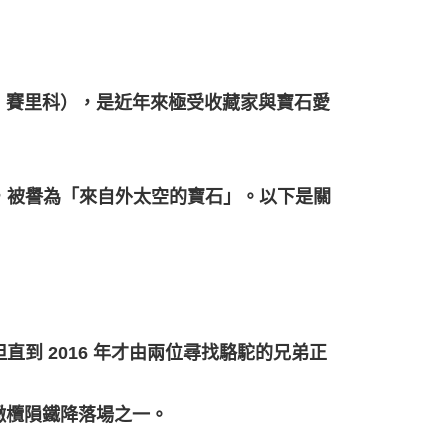
~
為：賽里科），是近年來極受收藏家與寶石愛
，被譽為「來自外太空的寶石」。以下是關
到 2016 年才由兩位尋找駱駝的兄弟正
的橄欖隕鐵降落場之一。