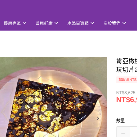
優惠專區
會員好康
水晶百寶箱
關於我們
肯亞橄欖
玩切片2
超取滿NT$
NT$8,625
NT$6,
數量