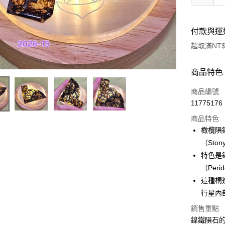
付款與運
超取滿NT$
付款方式
商品特色
信用卡一
商品編號
11775176
超商取貨
商品特色
LINE Pay
橄欖隕鐵
（Stony
Apple Pay
特色是
街口支付
（Per
這種構
悠遊付
行星內
ATM付款
銷售重點
鎳鐵隕石