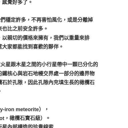
，感覺好多了。
祂們穩定許多，不再害怕風化，或是分離掉
來也比之前安全許多。
，以親切的價格來擁有，我們以重量來排
望大家都能找到喜歡的夥伴。
，在火星跟木星之間的小行星帶中一顆已分化的
的鐵核心與岩石地幔交界處一部分的邊界物
欖石於孔隙，因此孔隙內充填生長的橄欖石
。
on meteorite），
ot，橄欖石寶石級）。
行星內部構造的珍貴線索