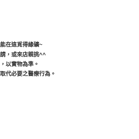
都能在這覓得緣礦~
請，或來店親挑^^
差，以實物為準。
可取代必要之醫療行為。