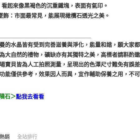
：看起來像黑褐色的沉重鐵塊，表面有氣印。
/墜飾：市面最常見，能展現橄欖石透光之美。
______________________________
聖哲曼的水晶皆有受到完善滋養與淨化，能量和諧，願大家
晶礦為大自然的禮物，礦缺亦有其獨特之美，高標者請斟酌邀
本賣場寶貝皆為人工拍照測量，呈現出的色澤尺寸難免有誤
靈性功能僅供參考，效果因人而異，宜作輔助保養之用，不
隕石＞
點我去看看
熱銷
全站排行