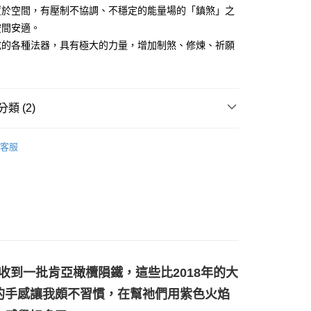
置於空間，有壓制不協調、不穩定的能量場的「鎮煞」之
空間安適。
付款
成的各種法器，具有極大的力量，增加制煞、修煉、祈願
0，滿NT$3,000(含以上)免運費
付款
0，滿NT$3,000(含以上)免運費
類 (2)
幫您送（台灣）
🔥阿賽斯特萊/隕石系列
☄️隕石系列
0，滿NT$3,000(含以上)免運費
客服
特輯👻
個人隨身避邪飾品/物品
送（離島）
0，滿NT$3,000(含以上)免運費
市自取
次收到一批肯亞橄欖隕鐵，這些比2018年的大
的手感讓我頗不習慣，在幫祂們用紫色火焰