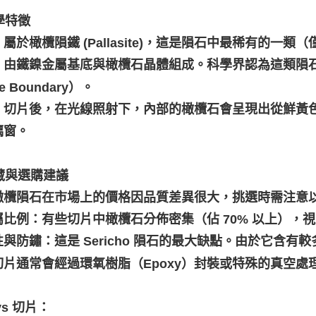
科學特徵
屬於橄欖隕鐵 (Pallasite)，這是隕石中最稀有的一類
：由鐵鎳金屬基底與橄欖石晶體組成。科學界認為這類隕石形
le Boundary）。
：切片後，在光線照射下，內部的橄欖石會呈現出從鮮黃
璃窗。
收藏與選購建議
橄欖隕石在市場上的價格因品質差異很大，挑選時需注意
屬比例：有些切片中橄欖石分佈密集（佔 70% 以上），
性與防鏽：這是 Sericho 隕石的最大缺點。由於它含
切片通常會經過環氧樹脂（Epoxy）封裝或特殊的真空處
vs 切片：