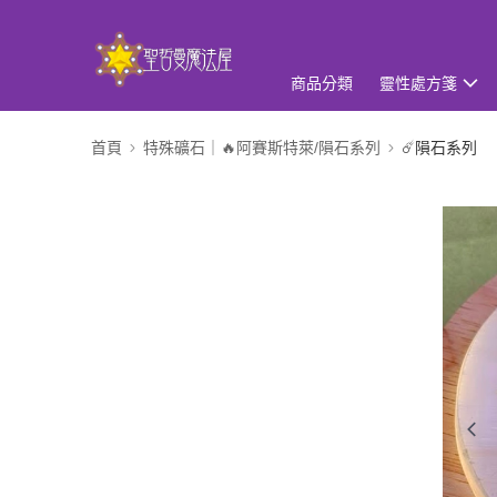
商品分類
靈性處方箋
首頁
特殊礦石｜🔥阿賽斯特萊/隕石系列
☄️隕石系列