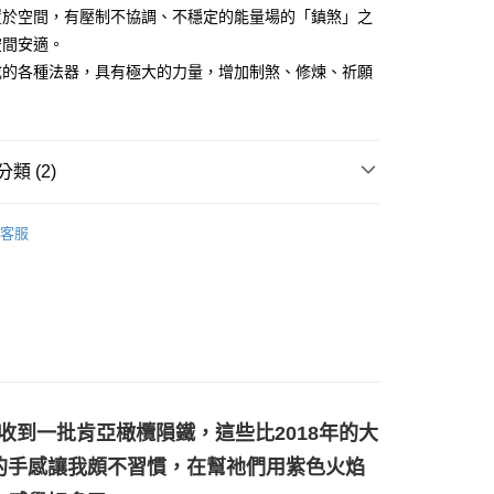
置於空間，有壓制不協調、不穩定的能量場的「鎮煞」之
空間安適。
付款
成的各種法器，具有極大的力量，增加制煞、修煉、祈願
0，滿NT$3,000(含以上)免運費
付款
0，滿NT$3,000(含以上)免運費
類 (2)
幫您送（台灣）
🔥阿賽斯特萊/隕石系列
☄️隕石系列
0，滿NT$3,000(含以上)免運費
客服
特輯👻
個人隨身避邪飾品/物品
送（離島）
0，滿NT$3,000(含以上)免運費
市自取
次收到一批肯亞橄欖隕鐵，這些比2018年的大
的手感讓我頗不習慣，在幫祂們用紫色火焰