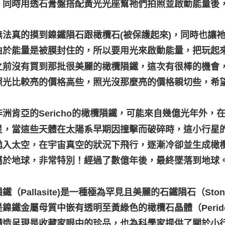
，同時用透石膏盤搭配黃光光座幫祂們拍照並啟動能量後
無法真的摸到鎳鐵隕石跟橄欖石(被保護起來)，同時也讓
由於能量是被膜封住的，所以要用光來啟動能量，把玩起
之前沒有買到那批很美麗的橄欖隕鐵，這次有很棒的機會
照光比較亮的價格高些，照光沒那麼亮的價格親切些，希
非洲肯亞的Sericho的橄欖隕鐵，可能來自幾億光年外
星，當這些天體在太陽系早期因撞擊而破碎時，這小行星
拋入太空，在宇宙真空的狀況下飛行，逐漸冷卻並生成橄
屬於地球，非常特別！經過了數億年後，最終墜落到地球
鐵（Pallasite)是一種極為罕見且美麗的石鐵隕石（Stony-ir
是鎳鐵金屬母質中嵌有透明至黃綠色的橄欖石晶體（Perid
構造呈現是收藏家眼中的珍品，也為科學家提供了關於小