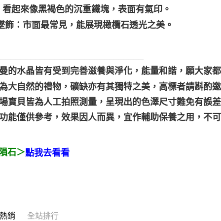
：看起來像黑褐色的沉重鐵塊，表面有氣印。
/墜飾：市面最常見，能展現橄欖石透光之美。
______________________________
聖哲曼的水晶皆有受到完善滋養與淨化，能量和諧，願大家
晶礦為大自然的禮物，礦缺亦有其獨特之美，高標者請斟酌邀
本賣場寶貝皆為人工拍照測量，呈現出的色澤尺寸難免有誤
靈性功能僅供參考，效果因人而異，宜作輔助保養之用，不
隕石＞
點我去看看
熱銷
全站排行