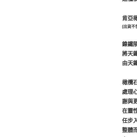
肯亞橄
(出貨不
鎳鐵
將天
由天
橄欖
處理
謝與
在靈
任步
整體