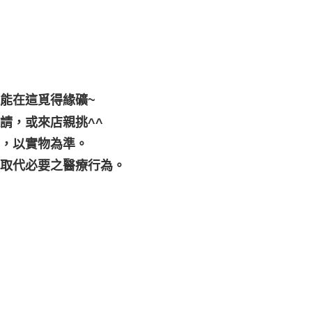
都能在這覓得緣礦~
請，或來店親挑^^
差，以實物為準。
可取代必要之醫療行為。