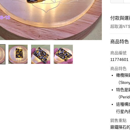
付款與運
超取滿NT$
付款方式
商品特色
信用卡一
商品編號
11774601
超商取貨
商品特色
LINE Pay
橄欖隕鐵
（Stony
Apple Pay
特色是
街口支付
（Per
這種構
悠遊付
行星內
ATM付款
銷售重點
鎳鐵隕石