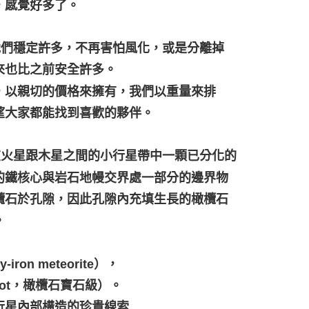
，感覺好多了。
祂們穩定許多，不再害怕風化，或是分離掉
來也比之前安全許多。
，以親切的價格來擁有，我們以重量來排
望大家都能找到喜歡的夥伴。
，在火星跟木星之間的小行星帶中一顆已分化的
的鐵核心與岩石地幔交界處一部分的邊界物
欖石於孔隙，因此孔隙內充填生長的橄欖石
。
on meteorite），
ot，橄欖石寶石級）。
行星內部構造的珍貴線索