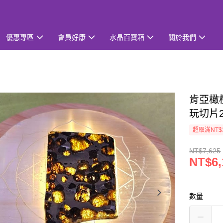
優惠專區
會員好康
水晶百寶箱
關於我們
肯亞橄欖
玩切片2
超取滿NT$
NT$7,625
NT$6,
數量