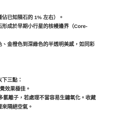
（僅佔已知隕石的 1% 左右）。
成於早期小行星的核幔邊界（Core-
色、金橙色到深綠色的半透明美感，如同彩
以下三點：
視覺效果極佳。
有較多氯離子，若處理不當容易生鏽氧化。收藏
理來隔絕空氣。