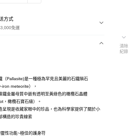
送方式
3,000免運
清除
紀錄
次付款
付款
（Pallasite)是一種極為罕見且美麗的石鐵隕石
-iron meteorite），
鎳鐵金屬母質中嵌有透明至黃綠色的橄欖石晶體
idot，橄欖石寶石級）。
造呈現是收藏家眼中的珍品，也為科學家提供了關於小
部構造的珍貴線索
的靈性功能~極佳的護身符