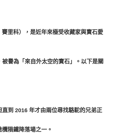
~
為：賽里科），是近年來極受收藏家與寶石愛
，被譽為「來自外太空的寶石」。以下是關
到 2016 年才由兩位尋找駱駝的兄弟正
的橄欖隕鐵降落場之一。