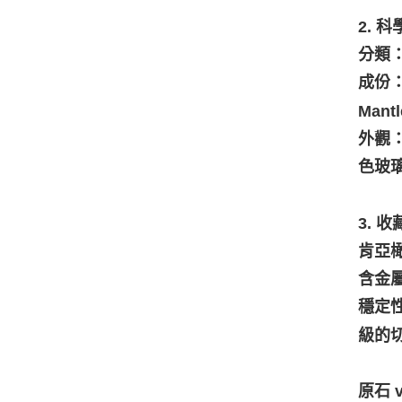
2. 
分類：
成份
Mant
外觀
色玻
3. 
肯亞
含金
穩定
級的
原石 