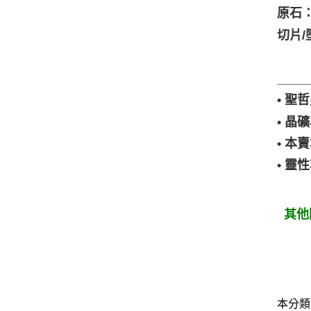
原石
切片
____
• 
• 
• 
• 
其他
本分類