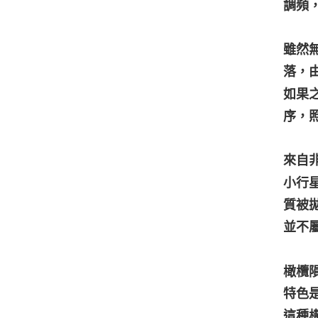
調頻
雖然
落，
如果
序，
來自
小行
質被
並不
橄欖隕
特色
這種