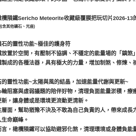
欖隕鐵Sericho Meteorite收藏級覆膜把玩切片2026-13
包含其他礦石、光座)
隕石的靈性功能~極佳的護身符
鐵放置於空間，有壓制不協調、不穩定的能量場的「鎮煞
鐵製成的各種法器，具有極大的力量，增加制煞、修煉、
石的靈性功能~太陽與風的結晶，加速能量代謝與更新~
心輪阻塞與虛弱議題的陪伴好物，清理負面能量淤積，療
更新，讓身體或是環境更流動更清新。
性層面，幫助猶豫不決及不敢為自己負責的人，帶來成長
入生命巔峰。
而言，橄欖隕鐵可以協助避邪化煞，清理環境或身體負能