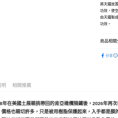
將天鐵放
運送方式
功效，使
全家取貨
由天鐵製
每筆NT$8
功效。
7-11取貨
每筆NT$8
商品相關分
賣家宅配
特殊礦石｜
每筆NT$8
分享
👻趨吉避凶
郵局幫你
每筆NT$8
付款後門
說明
相關推薦
免運費
18年在美國土展親挑帶回的肯亞橄欖隕鐵後，2026年再
，價格也親切許多，只是被用樹脂保護起來，入手都是膜