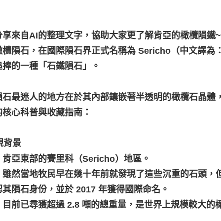
分享來自AI的整理文字，協助大家更了解肯亞的橄欖隕鐵
橄欖隕石，在國際隕石界正式名稱為 Sericho（中文譯
追捧的一種「石鐵隕石」。
隕石最迷人的地方在於其內部鑲嵌著半透明的橄欖石晶體
的核心科普與收藏指南：
發現背景
肯亞東部的賽里科（Sericho）地區。
：雖然當地牧民早在幾十年前就發現了這些沉重的石頭，但直
其隕石身份，並於 2017 年獲得國際命名。
：目前已尋獲超過 2.8 噸的總重量，是世界上規模較大