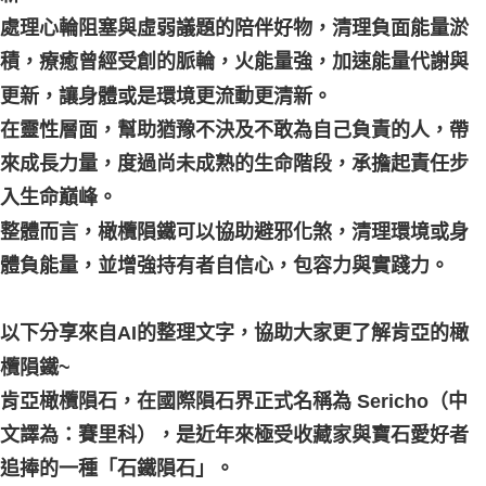
處理心輪阻塞與虛弱議題的陪伴好物，清理負面能量淤
積，療癒曾經受創的脈輪，火能量強，加速能量代謝與
更新，讓身體或是環境更流動更清新。
在靈性層面，幫助猶豫不決及不敢為自己負責的人，帶
來成長力量，度過尚未成熟的生命階段，承擔起責任步
入生命巔峰。
整體而言，橄欖隕鐵可以協助避邪化煞，清理環境或身
體負能量，並增強持有者自信心，包容力與實踐力。
以下分享來自AI的整理文字，協助大家更了解肯亞的橄
欖隕鐵~
肯亞橄欖隕石，在國際隕石界正式名稱為 Sericho（中
文譯為：賽里科），是近年來極受收藏家與寶石愛好者
追捧的一種「石鐵隕石」。