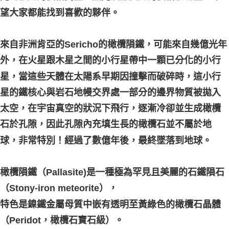
望大家都能找到喜歡的夥伴。
來自非洲肯亞的Sericho的橄欖隕鐵，可能來自幾億光年
外，在火星跟木星之間的小行星帶中一顆已分化的小行
星，當這些天體在太陽系早期因撞擊而破碎時，這小行
星的鐵核心與岩石地幔交界處一部分的邊界物質被拋入
太空，在宇宙真空的狀況下飛行，逐漸冷卻並生成橄欖
石於孔隙，因此孔隙內充填生長的橄欖石並不屬於地
球，非常特別！經過了數億年後，最終墜落到地球。
橄欖隕鐵（Pallasite)是一種極為罕見且美麗的石鐵隕石
（Stony-iron meteorite），
特色是鎳鐵金屬母質中嵌有透明至黃綠色的橄欖石晶體
（Peridot，橄欖石寶石級）。