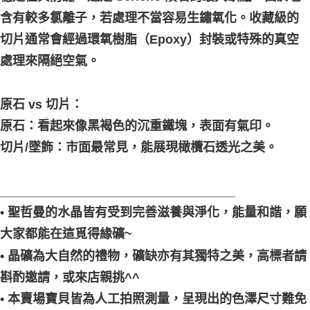
含有較多氯離子，若處理不當容易生鏽氧化。收藏級的
切片通常會經過環氧樹脂（Epoxy）封裝或特殊的真空
處理來隔絕空氣。
原石 vs 切片：
原石：看起來像黑褐色的沉重鐵塊，表面有氣印。
切片/墜飾：市面最常見，能展現橄欖石透光之美。
__________________________________
• 聖哲曼的水晶皆有受到完善滋養與淨化，能量和諧，願
大家都能在這覓得緣礦~
• 晶礦為大自然的禮物，礦缺亦有其獨特之美，高標者請
斟酌邀請，或來店親挑^^
• 本賣場寶貝皆為人工拍照測量，呈現出的色澤尺寸難免