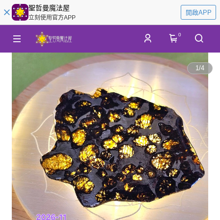
聖哲曼魔法屋
開啟APP
立刻使用官方APP
0
1
/
4