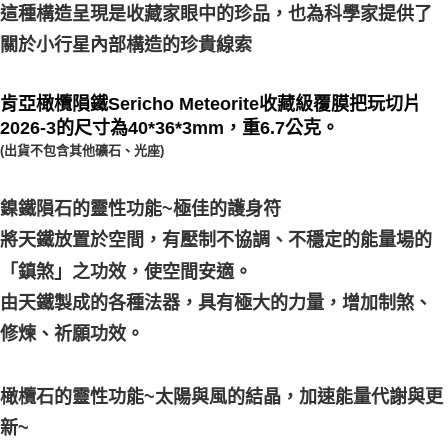
這種構造呈現是收藏家眼中的珍品，也為科學家提供了
關於小行星內部構造的珍貴線索
肯亞橄欖隕鐵Sericho Meteorite收藏級覆膜把玩切片
2026-3的尺寸為40*36*3mm，重6.7公克。
(出貨不包含其他礦石、光座)
鎳鐵隕石的靈性功能~極佳的護身符
將天鐵放置於空間，有壓制不協調、不穩定的能量場的
「鎮煞」之功效，使空間安適。
由天鐵製成的各種法器，具有極大的力量，增加制煞、
修煉、祈願功效。
橄欖石的靈性功能~太陽與風的結晶，加速能量代謝與更
新~