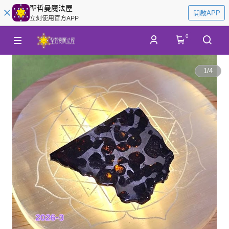
聖哲曼魔法屋
開啟APP
立刻使用官方APP
0
1
/
4