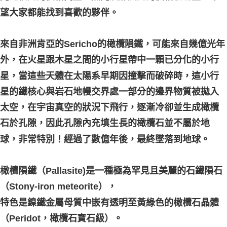
望大家都能找到喜歡的夥伴。
來自非洲肯亞的Sericho的橄欖隕鐵，可能來自幾億光年
外，在火星跟木星之間的小行星帶中一顆已分化的小行
星，當這些天體在太陽系早期因撞擊而破碎時，這小行
星的鐵核心與岩石地幔交界處一部分的邊界物質被拋入
太空，在宇宙真空的狀況下飛行，逐漸冷卻並生成橄欖
石於孔隙，因此孔隙內充填生長的橄欖石並不屬於地
球，非常特別！經過了數億年後，最終墜落到地球。
橄欖隕鐵（Pallasite)是一種極為罕見且美麗的石鐵隕石
（Stony-iron meteorite），
特色是鎳鐵金屬母質中嵌有透明至黃綠色的橄欖石晶體
（Peridot，橄欖石寶石級）。