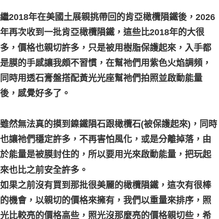
付款後門市自取
繼2018年在美國土展親挑帶回的肯亞橄欖隕鐵後，2026
免運費
年再次收到一批肯亞橄欖隕鐵，這些比2018年的大很
多，價格也親切許多，只是被用樹脂保護起來，入手都
是膜的手感讓我頗不習慣，在幫祂們用紫色火焰調頻，
同時用透石膏盤搭配黃光光座幫祂們拍照並啟動能量
後，感覺好多了。
雖然無法真的摸到鎳鐵隕石跟橄欖石(被保護起來)，同時
也讓祂們穩定許多，不再害怕風化，或是分離掉落，由
於能量是被膜封住的，所以要用光來啟動能量，把玩起
來也比之前安全許多。
如果之前沒有買到那批很美麗的橄欖隕鐵，這次有很棒
的機會，以親切的價格來擁有，我們以重量來排序，照
光比較亮的價格高些，照光沒那麼亮的價格親切些，希