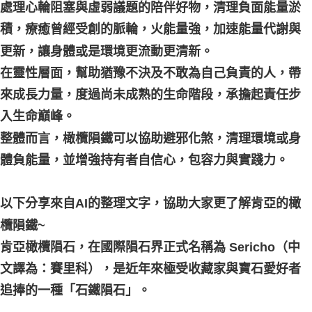
處理心輪阻塞與虛弱議題的陪伴好物，清理負面能量淤
積，療癒曾經受創的脈輪，火能量強，加速能量代謝與
更新，讓身體或是環境更流動更清新。
在靈性層面，幫助猶豫不決及不敢為自己負責的人，帶
來成長力量，度過尚未成熟的生命階段，承擔起責任步
入生命巔峰。
整體而言，橄欖隕鐵可以協助避邪化煞，清理環境或身
體負能量，並增強持有者自信心，包容力與實踐力。
以下分享來自AI的整理文字，協助大家更了解肯亞的橄
欖隕鐵~
肯亞橄欖隕石，在國際隕石界正式名稱為 Sericho（中
文譯為：賽里科），是近年來極受收藏家與寶石愛好者
追捧的一種「石鐵隕石」。