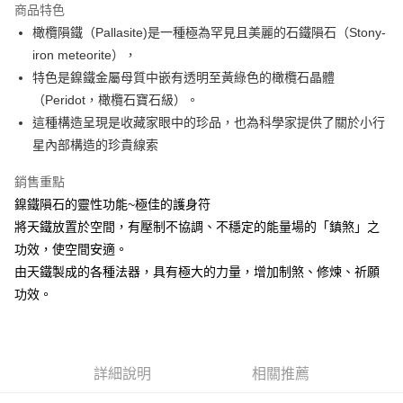
商品特色
Apple Pay
橄欖隕鐵（Pallasite)是一種極為罕見且美麗的石鐵隕石（Stony-
iron meteorite），
街口支付
特色是鎳鐵金屬母質中嵌有透明至黃綠色的橄欖石晶體
悠遊付
（Peridot，橄欖石寶石級）。
這種構造呈現是收藏家眼中的珍品，也為科學家提供了關於小行
ATM付款
星內部構造的珍貴線索
運送方式
銷售重點
全家取貨付款
鎳鐵隕石的靈性功能~極佳的護身符
每筆NT$80，滿NT$3,000(含以上)免運費
將天鐵放置於空間，有壓制不協調、不穩定的能量場的「鎮煞」之
功效，使空間安適。
7-11取貨付款
由天鐵製成的各種法器，具有極大的力量，增加制煞、修煉、祈願
每筆NT$80，滿NT$3,000(含以上)免運費
功效。
賣家宅配幫您送（台灣）
每筆NT$80，滿NT$3,000(含以上)免運費
詳細說明
相關推薦
郵局幫你送（離島）
每筆NT$80，滿NT$3,000(含以上)免運費