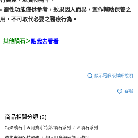
有誤差，以實物為準。
• 靈性功能僅供參考，效果因人而異，宜作輔助保養之
用，不可取代必要之醫療行為。
其他隕石＞
點我去看看
顯示電腦版詳細說明
客服
商品相關分類 (2)
特殊礦石｜🔥阿賽斯特萊/隕石系列
☄️隕石系列
👻趨吉避凶特輯👻
個人隨身避邪飾品/物品