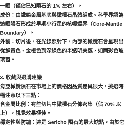
一類（僅佔已知隕石的 1% 左右）。
成份：由鐵鎳金屬基底與橄欖石晶體組成。科學界認為
這類隕石形成於早期小行星的核幔邊界（Core-Mantle
Boundary）。
外觀：切片後，在光線照射下，內部的橄欖石會呈現出
從鮮黃色、金橙色到深綠色的半透明美感，如同彩色玻
璃窗。
3. 收藏與選購建議
肯亞橄欖隕石在市場上的價格因品質差異很大，挑選時
需注意以下三點：
含金屬比例：有些切片中橄欖石分佈密集（佔 70% 以
上），視覺效果極佳。
穩定性與防鏽：這是 Sericho 隕石的最大缺點。由於它