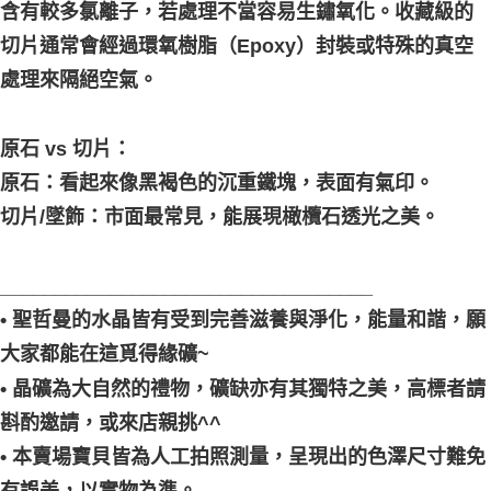
含有較多氯離子，若處理不當容易生鏽氧化。收藏級的
切片通常會經過環氧樹脂（Epoxy）封裝或特殊的真空
處理來隔絕空氣。
原石 vs 切片：
原石：看起來像黑褐色的沉重鐵塊，表面有氣印。
切片/墜飾：市面最常見，能展現橄欖石透光之美。
__________________________________
• 聖哲曼的水晶皆有受到完善滋養與淨化，能量和諧，願
大家都能在這覓得緣礦~
• 晶礦為大自然的禮物，礦缺亦有其獨特之美，高標者請
斟酌邀請，或來店親挑^^
• 本賣場寶貝皆為人工拍照測量，呈現出的色澤尺寸難免