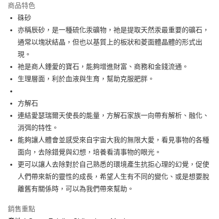
商品特色
Apple Pay
硃砂
亦稱辰砂，是一種硫化汞礦物，祂是提取天然汞最重要的礦石，
街口支付
通常以塊狀結晶，但也以基質上的板狀和菱面體晶體的形式出
悠遊付
現。
祂是商人鍾愛的寶石，能夠增進財富、商務和金錢流通。
ATM付款
生理層面，利於血液與生育，幫助克服肥胖。
運送方式
方解石
全家取貨付款
連結愛瑟瑞爾天使長的能量，方解石家族一向帶有解析、融化、
每筆NT$80，滿NT$3,000(含以上)免運費
消弭的特性。
能夠讓人體會並感受來自宇宙大我的無限大愛，看見事物的各種
7-11取貨付款
面向，去除錯覺與幻想，培養看清事物的眼光。
每筆NT$80，滿NT$3,000(含以上)免運費
更可以讓人去除對於自己熟悉的環境產生抗拒心理的幻覺，促使
賣家宅配幫您送（台灣）
人們帶來新的靈性的成長，希望人生有不同的變化、或是想要脫
每筆NT$80，滿NT$3,000(含以上)免運費
離舊有關係時，可以為我們帶來幫助。
郵局幫你送（離島）
銷售重點
每筆NT$80，滿NT$3,000(含以上)免運費