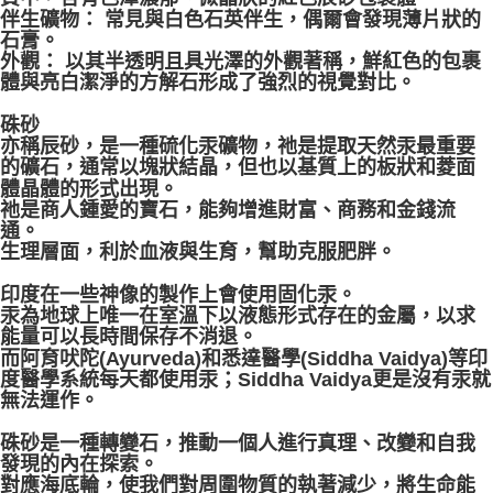
伴生礦物： 常見與白色石英伴生，偶爾會發現薄片狀的
石膏。
外觀： 以其半透明且具光澤的外觀著稱，鮮紅色的包裹
體與亮白潔淨的方解石形成了強烈的視覺對比。
硃砂
亦稱辰砂，是一種硫化汞礦物，祂是提取天然汞最重要
的礦石，通常以塊狀結晶，但也以基質上的板狀和菱面
體晶體的形式出現。
祂是商人鍾愛的寶石，能夠增進財富、商務和金錢流
通。
生理層面，利於血液與生育，幫助克服肥胖。
印度在一些神像的製作上會使用固化汞。
汞為地球上唯一在室溫下以液態形式存在的金屬，以求
能量可以長時間保存不消退。
而阿育吠陀(Ayurveda)和悉達醫學(Siddha Vaidya)等印
度醫學系統每天都使用汞；Siddha Vaidya更是沒有汞就
無法運作。
硃砂是一種轉變石，推動一個人進行真理、改變和自我
發現的內在探索。
對應海底輪，使我們對周圍物質的執著減少，將生命能