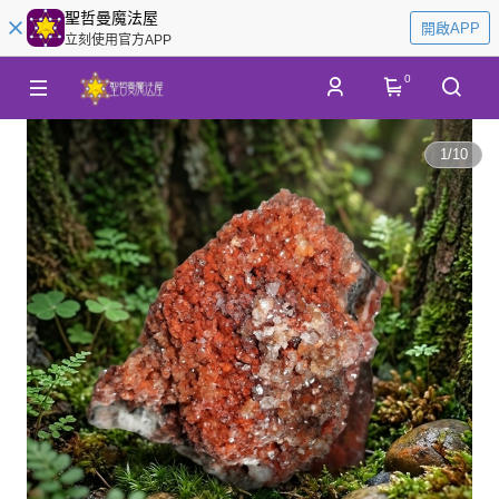
聖哲曼魔法屋
開啟APP
立刻使用官方APP
0
1
/
10