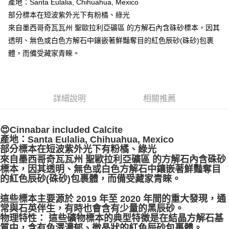
產地：Santa Eulalia, Chihuahua, Mexico
部分標本在短波紫外光下有粉橘、綠光
付款後門市自取
來自墨西哥奇瓦瓦州 聖歐拉利亞礦區 的方解石內含硃砂標本，因其
免運費
透明、無色或白色方解石中鑲嵌著鮮豔奪目的紅色辰砂(硃砂)包裹
體，而備受藏家青睞。
詳細說明
相關推薦
😍Cinnabar included Calcite
產地：Santa Eulalia, Chihuahua, Mexico
部分標本在短波紫外光下有粉橘、綠光
來自墨西哥奇瓦瓦州 聖歐拉利亞礦區 的方解石內含硃砂
標本，因其透明、無色或白色方解石中鑲嵌著鮮豔奪目
的紅色辰砂(硃砂)包裹體，而備受藏家青睞。
這些標本主要源於 2019 年至 2020 年間的重大發現，通
常與石英伴生，有時也會含有少量的黑辰砂。
物理特性： 這些礦物標本的典型特徵是在結晶方解石基
質中，含有色澤濃郁、微晶狀的紅色辰砂包裹體。