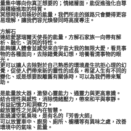
量集中導向你真正想要的；情緒層面，能促進強化自尊
與積極進取的特質。
冥想時利用硃砂的能量，我們所走的道路只會變得更容
易理解，讓我們容光煥發同時高度專注。
方解石
連結愛瑟瑞爾天使長的能量，方解石家族一向帶有解
析、融化、消弭的特性。
能夠讓人體會並感受來自宇宙大我的無限大愛，看見事
物的各種面向，去除錯覺與幻想，培養看清事物的眼
光。
更可以讓人去除對於自己熟悉的環境產生抗拒心理的幻
覺，促使人們帶來新的靈性的成長，希望人生有不同的
變化、或是想要脫離舊有關係時，可以為我們帶來幫
助。
⁡
是能量放大器，激發心靈能力、通靈力與更高意識。
結合理性與感性，消除情緒壓力，帶來和平與寧靜。
有益記憶力和洞察力。
綻放靈性之光與內在智慧。
能過濾空氣臭味，是有名的『芳香大師』
可以放置車中、廚房、廁所、櫥櫃等有異味之處，改善
環境中的氣味、能量。