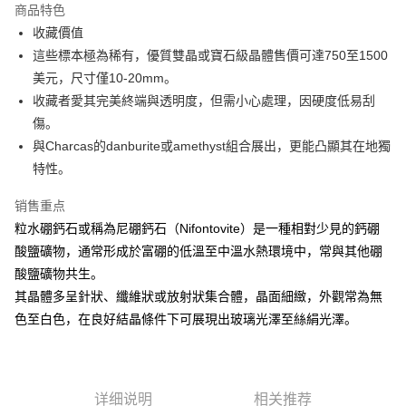
商品特色
Apple Pay
收藏價值
這些標本極為稀有，優質雙晶或寶石級晶體售價可達750至1500
街口支付
美元，尺寸僅10-20mm。
悠遊付
收藏者愛其完美終端與透明度，但需小心處理，因硬度低易刮
傷。
ATM付款
與Charcas的danburite或amethyst組合展出，更能凸顯其在地獨
特性。
运送方式
全家取貨付款
销售重点
每笔NT$80，满NT$3,000(含以上)免运费
粒水硼鈣石或稱為尼硼鈣石（Nifontovite）是一種相對少見的鈣硼
酸鹽礦物，通常形成於富硼的低溫至中溫水熱環境中，常與其他硼
7-11取貨付款
酸鹽礦物共生。
每笔NT$80，满NT$3,000(含以上)免运费
其晶體多呈針狀、纖維狀或放射狀集合體，晶面細緻，外觀常為無
賣家宅配幫您送（台灣）
色至白色，在良好結晶條件下可展現出玻璃光澤至絲絹光澤。
每笔NT$80，满NT$3,000(含以上)免运费
郵局幫你送（離島）
详细说明
相关推荐
每笔NT$80，满NT$3,000(含以上)免运费