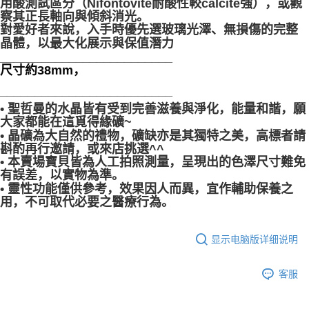
用酸測試區分（Nifontovite耐酸性較calcite強），或觀
察其正長軸向與傾斜消光。
對愛好者來說，入手時優先選玻璃光澤、無損傷的完整
晶體，以最大化展示與保值潛力
_________________________
尺寸約38mm，
_________________________
• 聖哲曼的水晶皆有受到完善滋養與淨化，能量和諧，願
大家都能在這覓得緣礦~
• 晶礦為大自然的禮物，礦缺亦是其獨特之美，高標者請
斟酌再行邀請，或來店挑選^^
• 本賣場寶貝皆為人工拍照測量，呈現出的色澤尺寸難免
有誤差，以實物為準。
• 靈性功能僅供參考，效果因人而異，宜作輔助保養之
用，不可取代必要之醫療行為。
显示电脑版详细说明
客服