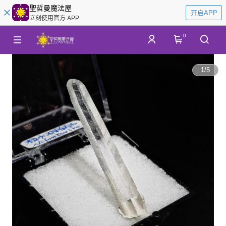
聖哲曼魔法屋
开启APP
立刻使用官方 APP
0
1
/
5