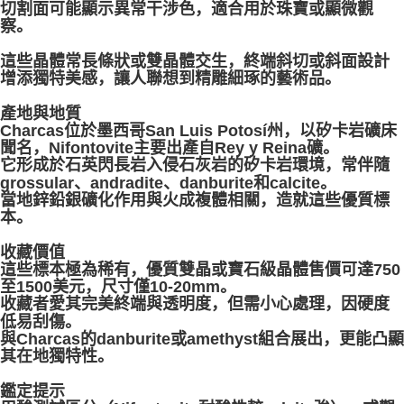
切割面可能顯示異常干涉色，適合用於珠寶或顯微觀
察。
這些晶體常長條狀或雙晶體交生，終端斜切或斜面設計
增添獨特美感，讓人聯想到精雕細琢的藝術品。
產地與地質
Charcas位於墨西哥San Luis Potosí州，以矽卡岩礦床
聞名，Nifontovite主要出產自Rey y Reina礦。
它形成於石英閃長岩入侵石灰岩的矽卡岩環境，常伴隨
grossular、andradite、danburite和calcite。
當地鋅鉛銀礦化作用與火成複體相關，造就這些優質標
本。
收藏價值
這些標本極為稀有，優質雙晶或寶石級晶體售價可達750
至1500美元，尺寸僅10-20mm。
收藏者愛其完美終端與透明度，但需小心處理，因硬度
低易刮傷。
與Charcas的danburite或amethyst組合展出，更能凸顯
其在地獨特性。
鑑定提示