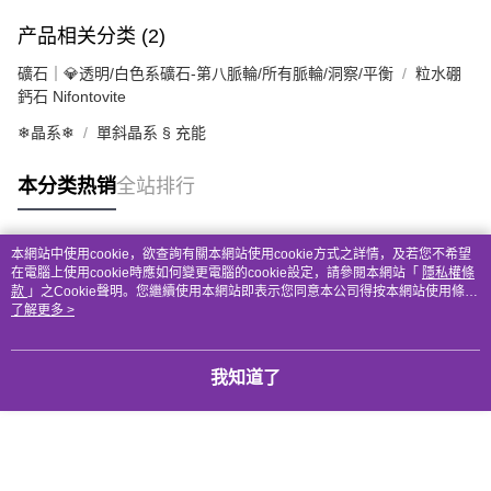
产品相关分类 (2)
礦石｜💎透明/白色系礦石-第八脈輪/所有脈輪/洞察/平衡
粒水硼
鈣石 Nifontovite
❄晶系❄
單斜晶系 § 充能
本分类热销
全站排行
本網站中使用cookie，欲查詢有關本網站使用cookie方式之詳情，及若您不希望
热门标签
在電腦上使用cookie時應如何變更電腦的cookie設定，請參閱本網站「
隱私權條
款
」之Cookie聲明。您繼續使用本網站即表示您同意本公司得按本網站使用條款
之Cookie聲明使用cookie。
了解更多 >
我知道了