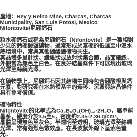
付款後門市自取
產地：Rey y Reina Mine, Charcas, Charcas
免运费
Municipality, San Luis Potosí, Mexico
Nifontovite/尼硼鈣石
粒水硼鈣石或稱為尼硼鈣石（Nifontovite）是一種相對
少見的鈣硼酸鹽礦物，通常形成於富硼的低溫至中溫水
熱環境中，常與其他硼酸鹽礦物共生。
其晶體多呈針狀、纖維狀或放射狀集合體，晶面細緻，
外觀常為無色至白色，在良好結晶條件下可展現出玻璃
光澤至絲絹光澤。
在礦物學上，尼硼鈣石因其結構中同時包含硼酸根與鈣
元素，對研究硼在水熱體系中的遷移、沉澱與結晶條件
具有參考價值。
礦物特性
Nifontovite的化學式為Ca₃B₆O₆(OH)₁₂·2H₂O，屬單斜
晶系，硬度介於3.5至5，密度約2.35-2.36 g/cm³。
晶體呈現無色至灰色，半透明至透明，玻璃光澤至絲綢
光澤，常有強烈色散效應，在長波紫外線下呈紫色螢
光。