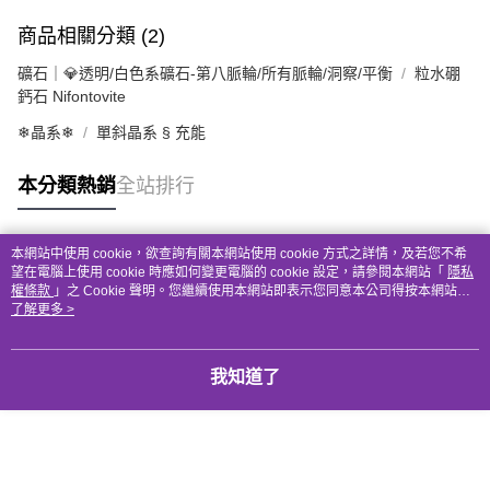
商品相關分類 (2)
礦石｜💎透明/白色系礦石-第八脈輪/所有脈輪/洞察/平衡
粒水硼
鈣石 Nifontovite
❄晶系❄
單斜晶系 § 充能
本分類熱銷
全站排行
本網站中使用 cookie，欲查詢有關本網站使用 cookie 方式之詳情，及若您不希
熱門標籤
望在電腦上使用 cookie 時應如何變更電腦的 cookie 設定，請參閱本網站「
隱私
權條款
」之 Cookie 聲明。您繼續使用本網站即表示您同意本公司得按本網站使
用條款之 Cookie 聲明使用 cookie。
了解更多 >
我知道了