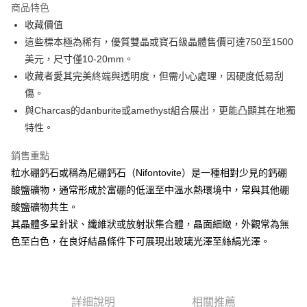
商品特色
Apple Pay
收藏價值
這些標本極為稀有，優質雙晶或寶石級晶體售價可達750至1500
街口支付
美元，尺寸僅10-20mm。
悠遊付
收藏者愛其完美終端與透明度，但需小心處理，因硬度低易刮
傷。
ATM付款
與Charcas的danburite或amethyst組合展出，更能凸顯其在地獨
特性。
運送方式
全家取貨付款
銷售重點
每筆NT$80，滿NT$3,000(含以上)免運費
粒水硼鈣石或稱為尼硼鈣石（Nifontovite）是一種相對少見的鈣硼
酸鹽礦物，通常形成於富硼的低溫至中溫水熱環境中，常與其他硼
7-11取貨付款
酸鹽礦物共生。
每筆NT$80，滿NT$3,000(含以上)免運費
其晶體多呈針狀、纖維狀或放射狀集合體，晶面細緻，外觀常為無
賣家宅配幫您送（台灣）
色至白色，在良好結晶條件下可展現出玻璃光澤至絲絹光澤。
每筆NT$80，滿NT$3,000(含以上)免運費
郵局幫你送（離島）
詳細說明
相關推薦
每筆NT$80，滿NT$3,000(含以上)免運費