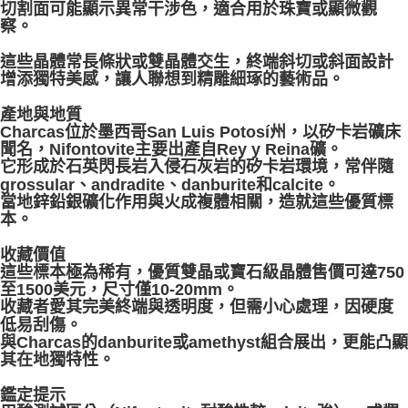
切割面可能顯示異常干涉色，適合用於珠寶或顯微觀
察。
這些晶體常長條狀或雙晶體交生，終端斜切或斜面設計
增添獨特美感，讓人聯想到精雕細琢的藝術品。
產地與地質
Charcas位於墨西哥San Luis Potosí州，以矽卡岩礦床
聞名，Nifontovite主要出產自Rey y Reina礦。
它形成於石英閃長岩入侵石灰岩的矽卡岩環境，常伴隨
grossular、andradite、danburite和calcite。
當地鋅鉛銀礦化作用與火成複體相關，造就這些優質標
本。
收藏價值
這些標本極為稀有，優質雙晶或寶石級晶體售價可達750
至1500美元，尺寸僅10-20mm。
收藏者愛其完美終端與透明度，但需小心處理，因硬度
低易刮傷。
與Charcas的danburite或amethyst組合展出，更能凸顯
其在地獨特性。
鑑定提示