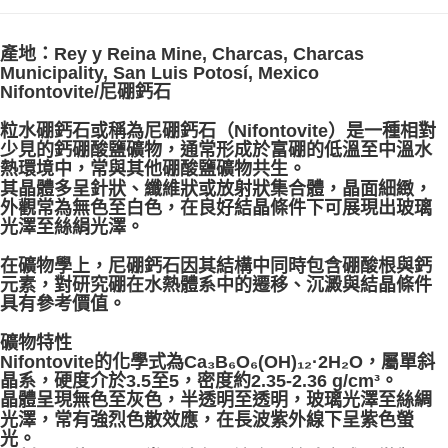
付款後門市自取
產地：Rey y Reina Mine, Charcas, Charcas
免運費
Municipality, San Luis Potosí, Mexico
Nifontovite/尼硼鈣石
粒水硼鈣石或稱為尼硼鈣石（Nifontovite）是一種相對
少見的鈣硼酸鹽礦物，通常形成於富硼的低溫至中溫水
熱環境中，常與其他硼酸鹽礦物共生。
其晶體多呈針狀、纖維狀或放射狀集合體，晶面細緻，
外觀常為無色至白色，在良好結晶條件下可展現出玻璃
光澤至絲絹光澤。
在礦物學上，尼硼鈣石因其結構中同時包含硼酸根與鈣
元素，對研究硼在水熱體系中的遷移、沉澱與結晶條件
具有參考價值。
礦物特性
Nifontovite的化學式為Ca₃B₆O₆(OH)₁₂·2H₂O，屬單斜
晶系，硬度介於3.5至5，密度約2.35-2.36 g/cm³。
晶體呈現無色至灰色，半透明至透明，玻璃光澤至絲綢
光澤，常有強烈色散效應，在長波紫外線下呈紫色螢
光。