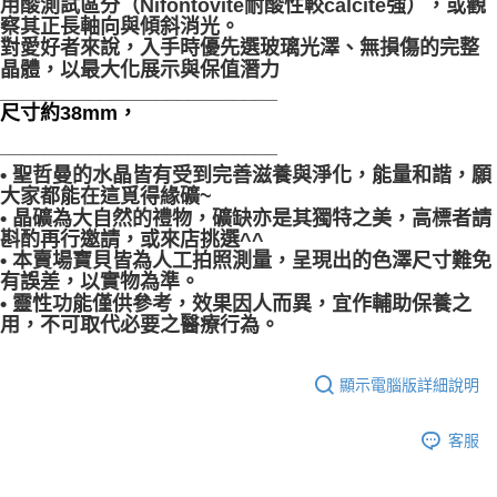
用酸測試區分（Nifontovite耐酸性較calcite強），或觀
察其正長軸向與傾斜消光。
對愛好者來說，入手時優先選玻璃光澤、無損傷的完整
晶體，以最大化展示與保值潛力
_________________________
尺寸約38mm，
_________________________
• 聖哲曼的水晶皆有受到完善滋養與淨化，能量和諧，願
大家都能在這覓得緣礦~
• 晶礦為大自然的禮物，礦缺亦是其獨特之美，高標者請
斟酌再行邀請，或來店挑選^^
• 本賣場寶貝皆為人工拍照測量，呈現出的色澤尺寸難免
有誤差，以實物為準。
• 靈性功能僅供參考，效果因人而異，宜作輔助保養之
用，不可取代必要之醫療行為。
顯示電腦版詳細說明
客服