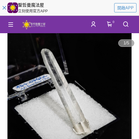
聖哲曼魔法屋
開啟APP
立刻使用官方APP
0
1
/
5