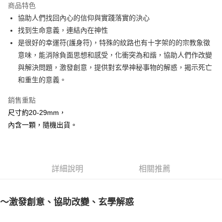
商品特色
Apple Pay
協助人們找回內心的信仰與實踐落實的決心
找到生命意義，連結內在神性
街口支付
是很好的幸運符(護身符)，特殊的紋路也有十字架的的宗教象徵
悠遊付
意味，能消除負面思想和感受，化衝突為和諧，協助人們作改變
與解決問題，激發創意，提供對玄學神秘事物的解惑，揭示死亡
ATM付款
和重生的意義。
運送方式
銷售重點
全家取貨付款
尺寸約20-29mm，
每筆NT$80，滿NT$3,000(含以上)免運費
內含一顆，隨機出貨。
7-11取貨付款
每筆NT$80，滿NT$3,000(含以上)免運費
詳細說明
相關推薦
賣家宅配幫您送（台灣）
每筆NT$80，滿NT$3,000(含以上)免運費
～激發創意、協助改變、玄學解惑
郵局幫你送（離島）
每筆NT$80，滿NT$3,000(含以上)免運費