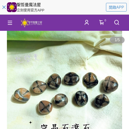
聖哲曼魔法屋
開啟APP
立刻使用官方APP
0
1
/
5