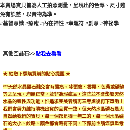
本賣場寶貝皆為人工拍照測量，呈現出的色澤、尺寸難
免有誤差，以實物為準。
#基督意識 #療癒 #內在神性 #幸運符 #創意 #神祕學
其他空晶石>>
點我去看看
★ 給您下標購買前的貼心提醒 ★
***天然水晶礦石難免會有礦痕、冰裂紋、雲霧、色帶或礦缺
等之呈現，均屬正常，並非為瑕疵品，這些並不會影響天然
水晶的靈性與功能，惟追求完美者請再三考慮後再下單喲！
我們會努力維持隨機出貨的品質一致，但天然水晶礦石是大
自然給我們的寶貝，每一個都是獨一無二的，每一個水晶礦
石的大小、紋路、顏色都會略有不同，下標前也請您慎重考