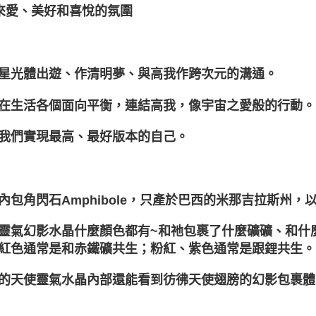
來愛、美好和喜悅的氛圍
星光體出遊、作清明夢、與高我作跨次元的溝通。
在生活各個面向平衡，連結高我，像宇宙之愛般的行動。
我們實現最高、最好版本的自己。
內包角閃石Amphibole，只產於巴西的米那吉拉斯州
靈氣幻影水晶什麼顏色都有~和祂包裹了什麼礦礦、和什
紅色通常是和赤鐵礦共生；粉紅、紫色通常是跟鋰共生。
的天使靈氣水晶內部還能看到彷彿天使翅膀的幻影包裹體