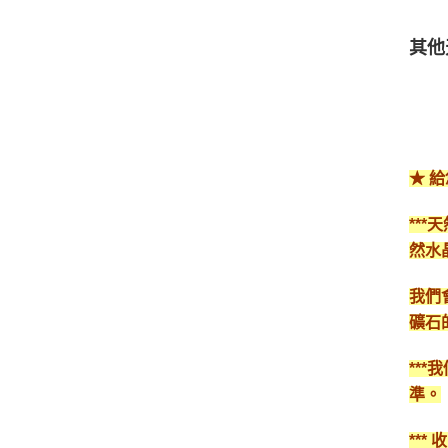
其他
★ 
**
然水
我們
礦石
**
準。
**