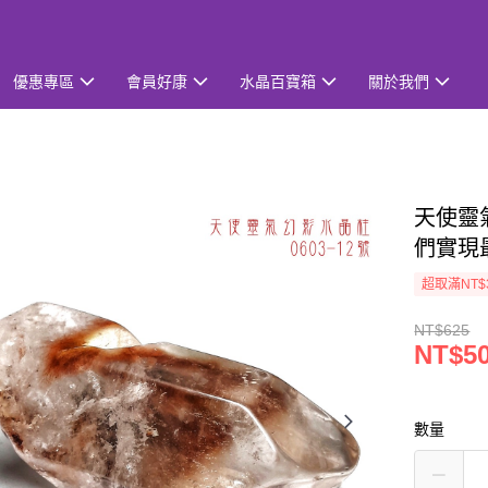
優惠專區
會員好康
水晶百寶箱
關於我們
天使靈氣
們實現
超取滿NT$
NT$625
NT$5
數量