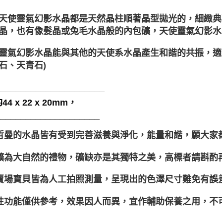
天使靈氣幻影水晶都是天然晶柱順著晶型拋光的，細緻典
晶，也有像髮晶或兔毛水晶般的內包礦，天使靈氣幻影水
靈氣幻影水晶能與其他的天使系水晶產生和諧的共振，適
石、天青石)
______________________
4 x 22 x 20mm，
_____________________
聖哲曼的水晶皆有受到完善滋養與淨化，能量和諧，願大家
晶礦為大自然的禮物，礦缺亦是其獨特之美，高標者請斟酌
本賣場寶貝皆為人工拍照測量，呈現出的色澤尺寸難免有誤
靈性功能僅供參考，效果因人而異，宜作輔助保養之用，不