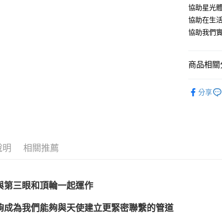
協助星光
運送方式
協助在生
全家取貨
協助我們
每筆NT$8
7-11取貨
商品相關分
每筆NT$8
礦石｜🌈
賣家宅配
分享
礦石｜晶簇
每筆NT$8
礦石｜🍎
郵局幫你
Rutilated 
每筆NT$8
說明
相關推薦
付款後門
免運費
與第三眼和頂輪一起運作
夠成為我們能夠與天使建立更緊密聯繫的管道