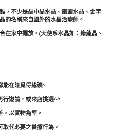
雅，不少是晶中晶水晶、幽靈水晶、金字
晶的名稱來自國外的水晶治療師。
合在家中擺放。(天使系水晶如：綠龍晶、
都能在這覓得緣礦~
再行邀請，或來店挑選^^
差，以實物為準。
可取代必要之醫療行為。