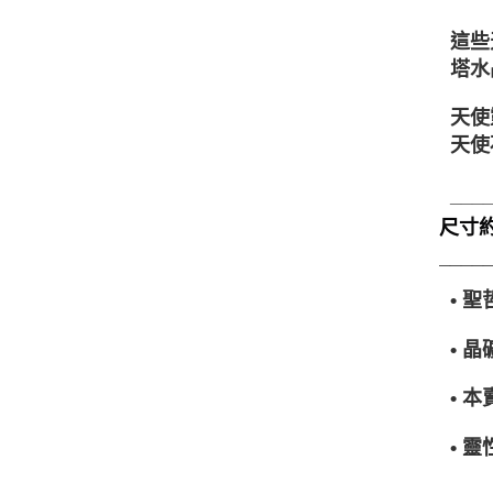
這些
塔水
天使
天使
___
尺寸約4
____
• 
• 
• 
• 