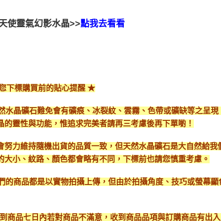
天使靈氣幻影水晶>>
點我去看看
給您下標購買前的貼心提醒 ★
*天然水晶礦石難免會有礦痕、冰裂紋、雲霧、色帶或礦缺等之呈
晶的靈性與功能，惟追求完美者請再三考慮後再下單喲！
會努力維持隨機出貨的品質一致，但天然水晶礦石是大自然給我
的大小、紋路、顏色都會略有不同，下標前也請您慎重考慮。
*我們的商品都是以實物拍攝上傳，但由於拍攝角度、技巧或螢幕
* 收到商品七日內若對商品不滿意，收到商品品項與訂購商品有出