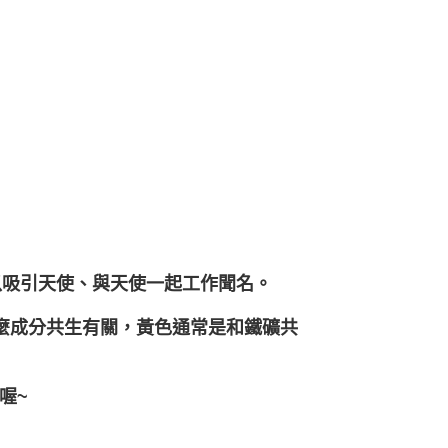
，以吸引天使、與天使一起工作聞名。
麼成分共生有關，黃色通常是和鐵礦共
喔~