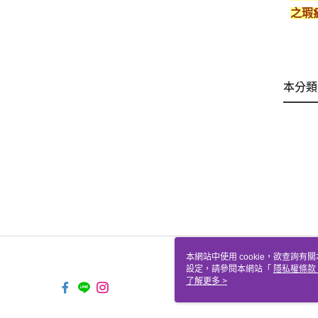
之瑕
本分類
本網站中使用 cookie，欲查詢有關
設定，請參閱本網站「
隱私權條款
使用 cookie。
了解更多 >