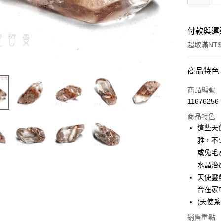
付款與運
超取滿NT$
付款方式
商品特色
信用卡一
商品編號
11676256
超商取貨
商品特色
LINE Pay
這些天
雅，不
Apple Pay
或兔毛
街口支付
水晶治
天使靈
悠遊付
合在家
ATM付款
(天使
銷售重點