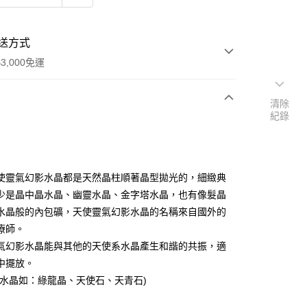
送方式
3,000免運
清除
紀錄
次付款
付款
使靈氣幻影水晶都是天然晶柱順著晶型拋光的，細緻典
少是晶中晶水晶、幽靈水晶、金字塔水晶，也有像髮晶
水晶般的內包礦，天使靈氣幻影水晶的名稱來自國外的
療師。
氣幻影水晶能與其他的天使系水晶產生和諧的共振，適
中擺放。
系水晶如：綠龍晶、天使石、天青石)