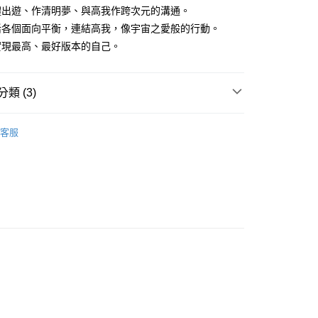
體出遊、作清明夢、與高我作跨次元的溝通。
活各個面向平衡，連結高我，像宇宙之愛般的行動。
付款
實現最高、最好版本的自己。
0，滿NT$3,000(含以上)免運費
付款
類 (3)
0，滿NT$3,000(含以上)免運費
多彩色系礦石
天使靈氣幻影水晶
幫您送（台灣）
客服
/晶柱/骨幹
其他特殊水晶柱
0，滿NT$3,000(含以上)免運費
紅色系礦石-海底輪/健康/活力/熱情
紅兔毛水晶 Red
送（離島）
Quartz
0，滿NT$3,000(含以上)免運費
市自取