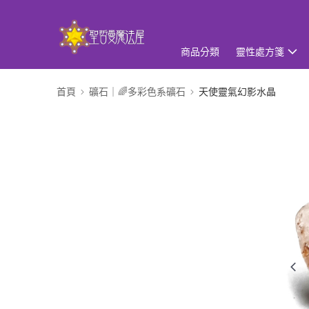
商品分類
靈性處方箋
首頁
礦石｜🌈多彩色系礦石
天使靈氣幻影水晶