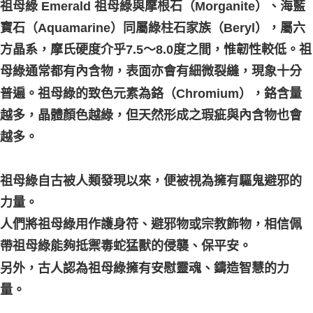
祖母綠 Emerald 祖母綠與摩根石（Morganite）、海藍
寶石（Aquamarine）同屬綠柱石家族（Beryl），屬六
方晶系，摩氏硬度介乎7.5～8.0度之間，惟韌性較低。祖
母綠通常都有內含物，表面亦會有細微裂縫，現象十分
普遍。祖母綠的致色元素為鉻（Chromium），鉻含量
越多，晶體顏色越綠，但天然形成之瑕疵與內含物也會
越多。
祖母綠自古被人類發現以來，便被視為擁有驅鬼避邪的
力量。
人們將祖母綠用作護身符、避邪物或宗教飾物，相信佩
帶祖母綠能夠抵禦毒蛇猛獸的侵襲、保平安。
另外，古人認為祖母綠擁有安慰靈魂、鑄造智慧的力
量。