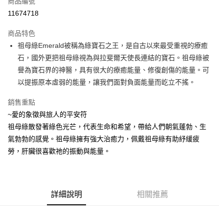
商品編號
超商取貨付款
11674718
LINE Pay
商品特色
Apple Pay
祖母綠Emerald被稱為綠寶石之王，是自古以來最受重視的療癒
石，國外更把祖母綠視為與拉斐爾天使長連結的寶石。祖母綠被
街口支付
譽為寶石界的神醫，具有很大的療癒能量、修復創傷的能量。可
悠遊付
以提振原本虛弱的能量，讓我們面對負面能量而屹立不搖。
ATM付款
銷售重點
~愛的象徵與旅人的平安符
運送方式
祖母綠散發著綠色光芒，代表生命和希望，帶給人們朝氣蓬勃、生
全家取貨付款
氣勃勃的感覺。祖母綠擁有強大治癒力，佩戴祖母綠有助紓緩疲
每筆NT$80，滿NT$3,000(含以上)免運費
勞，肝臟很喜歡祂的振動與能量。
7-11取貨付款
每筆NT$80，滿NT$3,000(含以上)免運費
詳細說明
相關推薦
賣家宅配幫您送（台灣）
每筆NT$80，滿NT$3,000(含以上)免運費