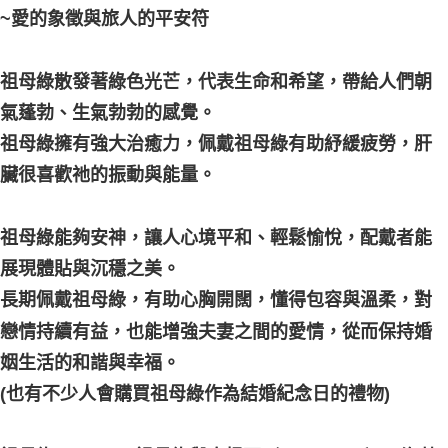
~愛的象徵與旅人的平安符
郵局幫你送（離島）
每筆NT$80，滿NT$3,000(含以上)免運費
祖母綠散發著綠色光芒，代表生命和希望，帶給人們朝
付款後門市自取
氣蓬勃、生氣勃勃的感覺。
免運費
祖母綠擁有強大治癒力，佩戴祖母綠有助紓緩疲勞，肝
臟很喜歡祂的振動與能量。
祖母綠能夠安神，讓人心境平和、輕鬆愉悅，配戴者能
展現體貼與沉穩之美。
長期佩戴祖母綠，有助心胸開闊，懂得包容與溫柔，對
戀情持續有益，也能增強夫妻之間的愛情，從而保持婚
姻生活的和諧與幸福。
(也有不少人會購買祖母綠作為結婚紀念日的禮物)