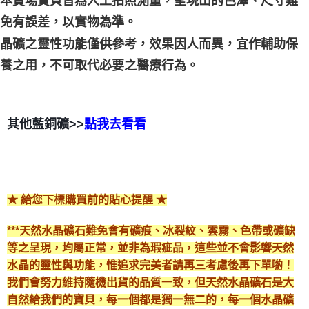
本賣場寶貝皆為人工拍照測量，呈現出的色澤、尺寸難
免有誤差，以實物為準。
晶礦之靈性功能僅供參考，效果因人而異，宜作輔助保
養之用，不可取代必要之醫療行為。
其他藍銅礦>>
點我去看看
★ 給您下標購買前的貼心提醒 ★
***天然水晶礦石難免會有礦痕、冰裂紋、雲霧、色帶或礦缺
等之呈現，均屬正常，並非為瑕疵品，這些並不會影響天然
水晶的靈性與功能，惟追求完美者請再三考慮後再下單喲！
我們會努力維持隨機出貨的品質一致，但天然水晶礦石是大
自然給我們的寶貝，每一個都是獨一無二的，每一個水晶礦