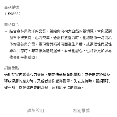
信用卡一次付款
商品編號
超商取貨付款
11598652
LINE Pay
商品特色
Apple Pay
結合森林與海洋的品質，帶給你擁抱大自然的親切感，當你感到
孤單不被支持、心力交瘁、急需釋放壓力時，祂總能第一時間給
街口支付
予你滋養與充電。當現實與精神層面產生矛盾，或當理性與感性
悠遊付
難以共存時，非常推薦能夠握著、看著祂靜心，也許會更加容易
找尋到平衡點呦！
ATM付款
銷售重點
運送方式
適用於當你感覺心力交瘁、需要快速補充能量時；或是需要舒緩及
全家取貨付款
釋放深層的壓力時；又或者當你覺得孤單、失去支持時，藍銅礦孔
每筆NT$80，滿NT$3,000(含以上)免運費
雀石都可以在你需要的時候，及刻給予協助協助。
7-11取貨付款
每筆NT$80，滿NT$3,000(含以上)免運費
詳細說明
相關推薦
賣家宅配幫您送（台灣）