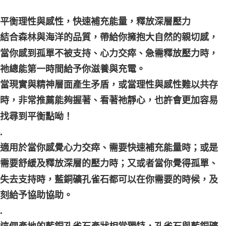
每筆NT$80，滿NT$3,000(含以上)免運費
平衡理性與感性，快速補充能量，釋放深層壓力
郵局幫你送（離島）
結合森林與海洋的品質，帶給你擁抱大自然的親切感，
每筆NT$80，滿NT$3,000(含以上)免運費
當你感到孤單不被支持、心力交瘁、急需釋放壓力時，
付款後門市自取
祂總能第一時間給予你滋養與充電。
免運費
當現實與精神層面產生矛盾，或當理性與感性難以共存
時，非常推薦能夠握著、看著祂靜心，也許會更加容易
找尋到平衡點呦！
.
適用於當你感覺心力交瘁、需要快速補充能量時；或是
需要舒緩及釋放深層的壓力時；又或者當你覺得孤單、
失去支持時，藍銅礦孔雀石都可以在你需要的時候，及
刻給予協助協助。
.