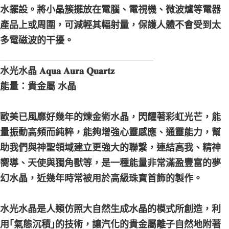
水擺設。將小晶簇擺放在電腦、電視機、微波爐等電器
產品上或周圍，可減輕其輻射量，保護人體不會受到太
多電磁波的干擾。
______________________________
水光水晶 𝐀𝐪𝐮𝐚 𝐀𝐮𝐫𝐚 𝐐𝐮𝐚𝐫𝐭𝐳
能量：貴金屬 水晶
歐美已風靡好幾年的煉金術水晶，閃耀著彩虹光芒，能
量振動高頻而純粹，能夠增強心靈感應、通靈能力，幫
助我們與神聖領域建立更強大的聯繫，連結高我、精神
嚮導、天使與獨角獸等，是一種能量非常滿盈豐富的夢
幻水晶，近幾年時常被用於高級珠寶首飾的製作。
水光水晶是人類仿照大自然生成水晶的模式所創造，利
用｢氣態沉積｣的技術，讓汽化的貴金屬離子自然地附著