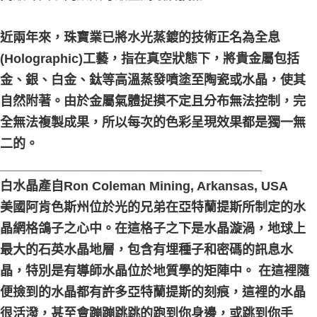
近兩年來，珠寶業已將水光蒸鍍的技術正名為全息
(Holographic)工藝，指在真空狀態下，將貴金屬包括
金、銀、白金、鈦等高溫蒸發噴塗至陶瓷或水晶，使其
自然附著。由於金屬氣體捉摸不定且分布無法控制，完
全無法複製成果，所以每次的色彩呈現效果都是獨一無
二的。
_____________________________________
白水晶產自Ron Coleman Mining, Arkansas, USA
美國阿肯色斯州位於光的兄弟在亞特蘭提斯所制定的水
晶網格鴿子之心中。在這格子之下是水晶漩渦，地球上
最大的石英水晶地層，包含有埋種子和密碼的訊息水
晶，特別是有導師水晶位於地質學的矩陣中。 在這裡隨
便撿到的水晶都有許多亞特蘭提斯的刻痕，這裡的水晶
很活潑，甚至會蹦蹦跳跳的跑到你身邊，或跳到你手