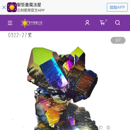
聖哲曼魔法屋
開啟APP
立刻使用官方APP
0
1
/
7