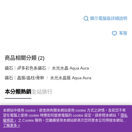
顯示電腦版詳細說明
客服
商品相關分類 (2)
礦石｜🌈多彩色系礦石
水光水晶 Aqua Aura
礦石｜晶簇/晶柱/骨幹
水光水晶簇 Aqua Aura
本分類熱銷
全站排行
本網站中使用 cookie，欲查詢有關本網站使用 cookie 方式之詳情，及若您不希
熱門標籤
望在電腦上使用 cookie 時應如何變更電腦的 cookie 設定，請參閱本網站「
隱私
權條款
」之 Cookie 聲明。您繼續使用本網站即表示您同意本公司得按本網站使
用條款之 Cookie 聲明使用 cookie。
了解更多 >