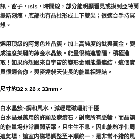
訊、窗子，Isis，時間線，部分能明顯看見或摸到亞特蘭
付款後門市自取
提斯刻痕，底部也有晶柱形成上下雙尖；很適合手持冥
免運費
想。
選用頂級的阿肯色州晶簇，加上高純度的鈦與黃金，變
成這麼美麗的鍊金水晶簇。能量很精進警醒，積極進
取！如果你想跟來自宇宙的變形金剛能量連結，這個寶
貝很適合你，與麥達昶天使長的能量相連結。
尺寸約32 x 26 x 33mm，
___________________________
白水晶簇~調和風水，減輕電磁輻射干擾
白水晶是萬用的許願及療癒石，對應所有脈輪，而晶簇
的能量場非常廣闊活躍，且生生不息，因此能夠净化周
遭氣場，讓室内磁場調整至平順統一，是非常不錯的風