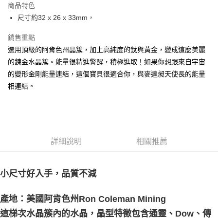
商品特色
Apple Pay
尺寸約32 x 26 x 33mm，
街口支付
銷售重點
選用頂級的阿肯色州晶簇，加上高純度的鈦與黃金，變成這麼美麗
悠遊付
的鍊金水晶簇。能量很精進警醒，積極進取！如果你想跟來自宇宙
ATM付款
的變形金剛能量連結，這個寶貝很適合你，與麥達昶天使長的能量
相連結。
運送方式
全家取貨付款
每筆NT$80，滿NT$3,000(含以上)免運費
7-11取貨付款
詳細說明
相關推薦
每筆NT$80，滿NT$3,000(含以上)免運費
賣家宅配幫您送（台灣）
小尺寸好入手，品質不減
每筆NT$80，滿NT$3,000(含以上)免運費
產地：美國阿肯色州Ron Coleman Mining
郵局幫你送（離島）
這梯次水晶簇內的水晶，晶型特徵包含通靈、Dow、傳
每筆NT$80，滿NT$3,000(含以上)免運費