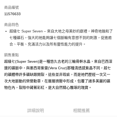
信用卡一次付款
商品編號
超商取貨付款
11576633
LINE Pay
商品特色
Apple Pay
超級七 Super Seven – 來自大地之母美妙的獻禮，神奇地融和了
七種礦石，強大的祂能夠讓七個脈輪有意想不到的刺激，促進癒
街口支付
合、平衡、充滿活力以及所有靈性能力的提升。
悠遊付
銷售重點
ATM付款
超級七(Super Seven)是一種悠久古老的三輪骨幹水晶，來自巴西深
邃的礦脈中，與墨西哥紫雷(Vera Cruz)那種清透感紫晶不同，超七
運送方式
的礦體帶許多礦缺跟開裂，這些並非瑕疵，而是祂們歷經一次又一
全家取貨付款
次大地脈動的榮譽勳章，在層層擠壓中形成，包覆了諸多美麗的礦
每筆NT$80，滿NT$3,000(含以上)免運費
物在內，裂隙中藏著彩紅，是大自然精心雕琢的瑰寶。
7-11取貨付款
每筆NT$80，滿NT$3,000(含以上)免運費
詳細說明
相關推薦
賣家宅配幫您送（台灣）