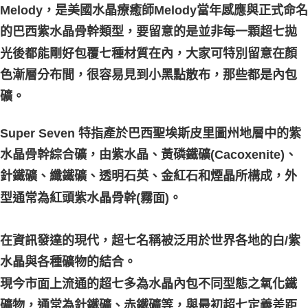
Melody，是美國水晶療癒師Melody當年感應與正式命名
的巴西紫水晶骨幹類型，要留意的是並非每一顆超七拋
光後都能剛好包覆七種材質在內，大家可特別留意在顏
色漸層分布間，很容易見到小黑點散布，那些都是內包
礦。
Super Seven 特指產於巴西聖埃斯皮里圖州地層中的紫
水晶骨幹綜合礦，由紫水晶、黃磷鐵礦(Cacoxenite)、
針鐵礦、纖鐵礦、透明石英、金紅石和煙晶所構成，外
型通常為紅頭紫水晶骨幹(霧面)。
在資訊發達的現代，超七名稱被泛用於世界各地的白/紫
水晶與各種礦物的結合。
現今市面上流通的超七多為水晶內包不同型態之氧化鐵
礦物，通常為針鐵礦、赤鐵礦等，與最初超七定義差距