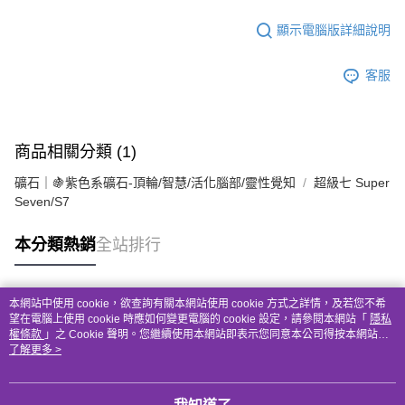
顯示電腦版詳細說明
客服
商品相關分類 (1)
礦石｜🍇紫色系礦石-頂輪/智慧/活化腦部/靈性覺知
超級七 Super
Seven/S7
本分類熱銷
全站排行
本網站中使用 cookie，欲查詢有關本網站使用 cookie 方式之詳情，及若您不希
熱門標籤
望在電腦上使用 cookie 時應如何變更電腦的 cookie 設定，請參閱本網站「
隱私
權條款
」之 Cookie 聲明。您繼續使用本網站即表示您同意本公司得按本網站使
用條款之 Cookie 聲明使用 cookie。
了解更多 >