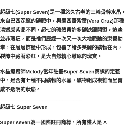
每筆NT$80，滿NT$3,000(含以上)免運費
超級七(Super Seven)是一種悠久古老的三輪骨幹水晶，
郵局幫你送（離島）
來自巴西深邃的礦脈中，與墨西哥紫雷(Vera Cruz)那種
每筆NT$80，滿NT$3,000(含以上)免運費
清透感紫晶不同，超七的礦體帶許多礦缺跟開裂，這些
付款後門市自取
並非瑕疵，而是祂們歷經一次又一次大地脈動的榮譽勳
免運費
章，在層層擠壓中形成，包覆了諸多美麗的礦物在內，
裂隙中藏著彩紅，是大自然精心雕琢的瑰寶。
水晶療癒師Melody當年註冊Super Seven商標的定義
中，是含有七種不同礦物的水晶，礦物組成複雜而呈霧
感不透明的狀態。
_____________________________
超級七 Super Seven
Super seven為一國際註冊商標，所有權人是 A