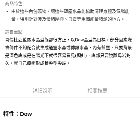
商品特色
Apple Pay
由於這些內包礦物，讓這些藍塵水晶能協助清理身體及氣場能
量，特別針對涉及情緒壓抑、自責等重濁能量積聚的地方。
街口支付
銷售重點
悠遊付
哥倫比亞藍塵水晶型態都很方正，以Dow晶型為目標，部分因緣際
ATM付款
會條件不夠配合就生成通靈水晶或傳訊水晶，內有藍塵，只要背景
是深色底或是在陽光下就很容易看見(顯針)，底部只要脫離母岩夠
運送方式
久，就自己療癒形成骨幹型尖端。
全家取貨付款
每筆NT$80，滿NT$3,000(含以上)免運費
7-11取貨付款
詳細說明
相關推薦
每筆NT$80，滿NT$3,000(含以上)免運費
賣家宅配幫您送（台灣）
特性：Dow
每筆NT$80，滿NT$3,000(含以上)免運費
郵局幫你送（離島）
每筆NT$80，滿NT$3,000(含以上)免運費