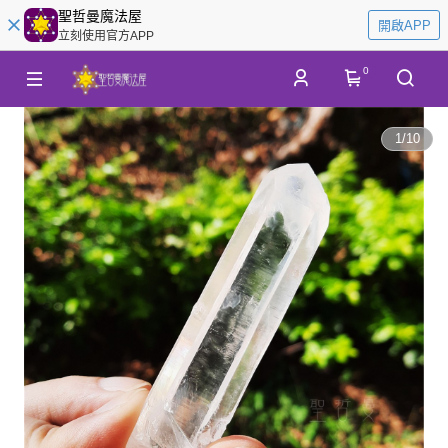
聖哲曼魔法屋
開啟APP
立刻使用官方APP
0
1
/
10