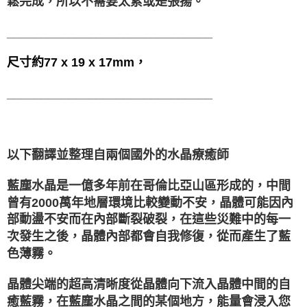
鬆完成，所以不需要太累或是張揚。
______________________________
尺寸約77 x 19 x 17mm，
______________________________
以下翻譯並整理自兩個國外的水晶療癒師
藍塵水晶是一億多年前在哥倫比亞山區形成的，中間
曾有2000萬年地層環境比較變動不安，晶體可能因內
部動盪不安而在內部斷裂破裂，在這些災難中的每一
次發生之後，晶體內部都會自我修復，從而產生了藍
色薄霧。
晶體尖端的超高清晰度從晶體向下流入晶體中間的自
癒藍霧，在藍塵水晶之間的某個地方，能量會浸入您