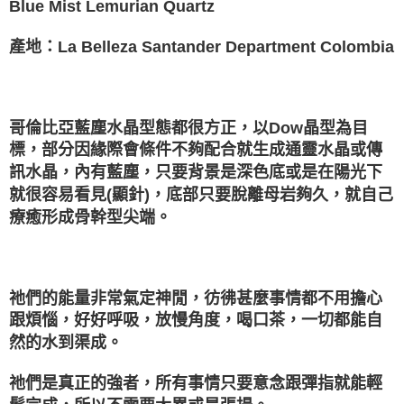
Blue Mist Lemurian Quartz
付款後門市自取
產地：La Belleza Santander Department Colombia
免運費
哥倫比亞藍塵水晶型態都很方正，以Dow晶型為目
標，部分因緣際會條件不夠配合就生成通靈水晶或傳
訊水晶，內有藍塵，只要背景是深色底或是在陽光下
就很容易看見(顯針)，底部只要脫離母岩夠久，就自己
療癒形成骨幹型尖端。
祂們的能量非常氣定神閒，彷彿甚麼事情都不用擔心
跟煩惱，好好呼吸，放慢角度，喝口茶，一切都能自
然的水到渠成。
祂們是真正的強者，所有事情只要意念跟彈指就能輕