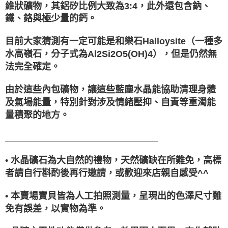
維狀礦物，其鋁矽比例大致為3:4，此外還包含鈉、
鐵、鉻與極少量的鈣。
目前大家猜測有一定可能是和樂石Halloysite（一種多
水高嶺石，分子式為Al2Si2O5(OH)4），但是仍然無
法完全確定。
由於這些內包礦物，讓這些藍塵水晶能協助清理身體
及氣場能量，特別針對涉及情緒壓抑、自責等重濁能
量積聚的地方。
______________________________
• 水晶礦石為大自然的禮物，天然礦缺在所難免，高標
者請自行斟酌後再行邀請，或歡迎來店親自感受^^
• 本賣場寶貝皆為人工拍照測量，呈現出的色澤尺寸難
免有誤差，以實物為準。