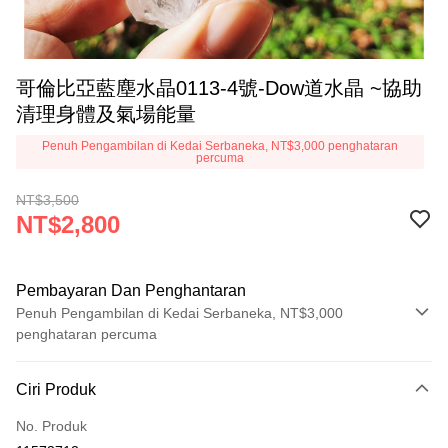
哥倫比亞藍塵水晶0113-4號-Dow道水晶 ~協助
清理身體及氣場能量
Penuh Pengambilan di Kedai Serbaneka, NT$3,000 penghataran
percuma
NT$3,500
NT$2,800
Pembayaran Dan Penghantaran
Penuh Pengambilan di Kedai Serbaneka, NT$3,000
penghataran percuma
Kaedah Pembayaran
Ciri Produk
Kad Kredit (Bayaran Penuh)
No. Produk
Pengambilan di Kedai Serbaneka