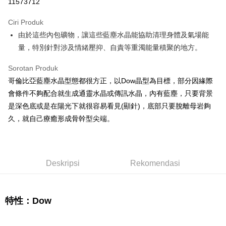
11573712
LINE Pay
Ciri Produk
Apple Pay
由於這些內包礦物，讓這些藍塵水晶能協助清理身體及氣場能
量，特別針對涉及情緒壓抑、自責等重濁能量積聚的地方。
JKOPAY
Easy Wallet
Sorotan Produk
哥倫比亞藍塵水晶型態都很方正，以Dow晶型為目標，部分因緣際
Pemindahan ATM
會條件不夠配合就生成通靈水晶或傳訊水晶，內有藍塵，只要背景
是深色底或是在陽光下就很容易看見(顯針)，底部只要脫離母岩夠
Pilihan Penghantaran
久，就自己療癒形成骨幹型尖端。
全家取貨付款
NT$80/pesanan | Penghantaran percuma untuk pesanan
NT$3,000 atau lebih
Deskripsi
Rekomendasi
7-11取貨付款
NT$80/pesanan | Penghantaran percuma untuk pesanan
NT$3,000 atau lebih
特性：Dow
賣家宅配幫您送（台灣）