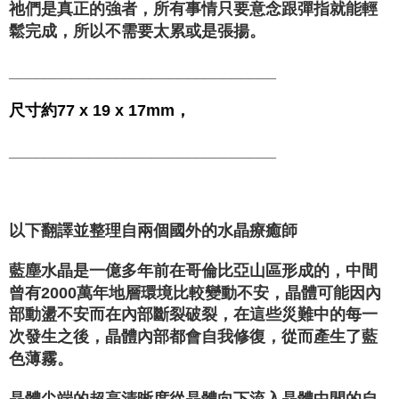
祂們是真正的強者，所有事情只要意念跟彈指就能輕
鬆完成，所以不需要太累或是張揚。
______________________________
尺寸約77 x 19 x 17mm，
______________________________
以下翻譯並整理自兩個國外的水晶療癒師
藍塵水晶是一億多年前在哥倫比亞山區形成的，中間
曾有2000萬年地層環境比較變動不安，晶體可能因內
部動盪不安而在內部斷裂破裂，在這些災難中的每一
次發生之後，晶體內部都會自我修復，從而產生了藍
色薄霧。
晶體尖端的超高清晰度從晶體向下流入晶體中間的自