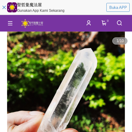
聖哲曼魔法屋
Buka APP
Gunakan App Kami Sekarang
0
1
/
10