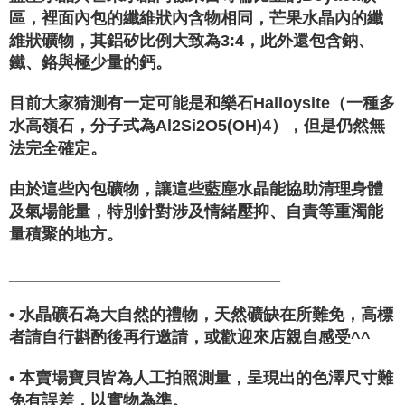
區，裡面內包的纖維狀內含物相同，芒果水晶內的纖
維狀礦物，其鋁矽比例大致為3:4，此外還包含鈉、
鐵、鉻與極少量的鈣。
目前大家猜測有一定可能是和樂石Halloysite（一種多
水高嶺石，分子式為Al2Si2O5(OH)4），但是仍然無
法完全確定。
由於這些內包礦物，讓這些藍塵水晶能協助清理身體
及氣場能量，特別針對涉及情緒壓抑、自責等重濁能
量積聚的地方。
______________________________
• 水晶礦石為大自然的禮物，天然礦缺在所難免，高標
者請自行斟酌後再行邀請，或歡迎來店親自感受^^
• 本賣場寶貝皆為人工拍照測量，呈現出的色澤尺寸難
免有誤差，以實物為準。