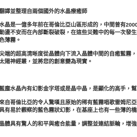
翻譯並整理自兩個國外的水晶療癒師
水晶是一億多年前在哥倫比亞山區形成的，中間曾有200
動盪不安而在內部斷裂破裂，在這些災難中的每一次發生
色薄霧。
尖端的超高清晰度從晶體向下流入晶體中間的自癒藍霧，
太陽神經叢，並將您的創意變為現實。
藍塵水晶內有幻影金字塔或是晶中晶，是顯化的高手，幫
來自哥倫比亞的令人驚嘆且原始的稀有藍霧唱歌雷姆尼亞
具有易於觀察的藍色霧狀幻影，在基座上也有一些薄的橋
晶體具有驚人的和平與癒合能量，調整並連結脈輪，增強