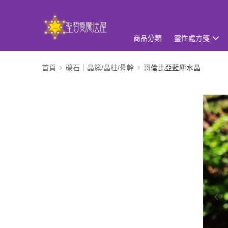
商品分類
靈性處方箋
首頁
礦石｜晶簇/晶柱/骨幹
哥倫比亞藍塵水晶