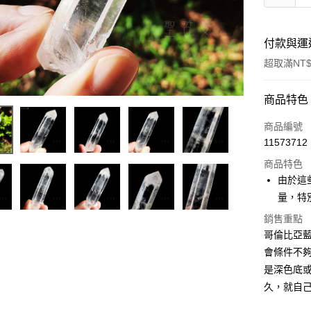
付款與運
超取滿NT$
付款方式
商品特色
信用卡一
商品編號
11573712
超商取貨
商品特色
LINE Pay
由於這
量，特
Apple Pay
銷售重點
街口支付
哥倫比亞
會條件不
悠遊付
是深色底或
ATM付款
久，就自