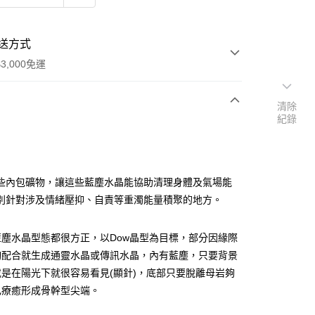
送方式
3,000免運
清除
紀錄
次付款
付款
些內包礦物，讓這些藍塵水晶能協助清理身體及氣場能
別針對涉及情緒壓抑、自責等重濁能量積聚的地方。
藍塵水晶型態都很方正，以Dow晶型為目標，部分因緣際
夠配合就生成通靈水晶或傳訊水晶，內有藍塵，只要背景
是在陽光下就很容易看見(顯針)，底部只要脫離母岩夠
己療癒形成骨幹型尖端。