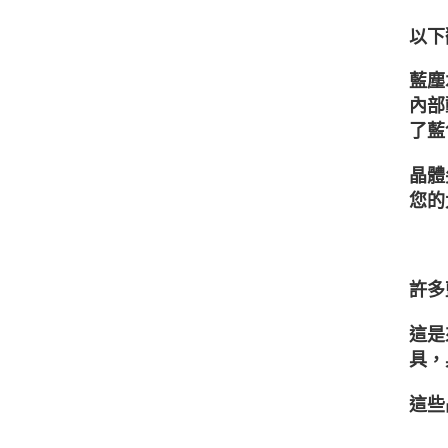
以下
藍塵
內部
了藍
晶體
您的
許多
這是
具，
這些