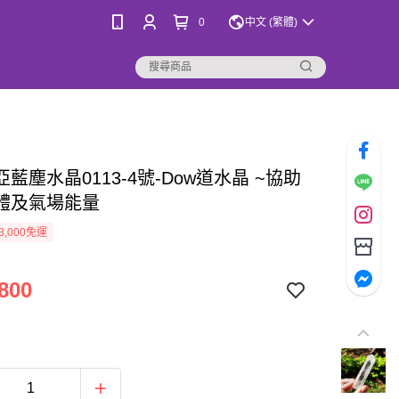
0
中文 (繁體)
藍塵水晶0113-4號-Dow道水晶 ~協助
體及氣場能量
3,000免運
800