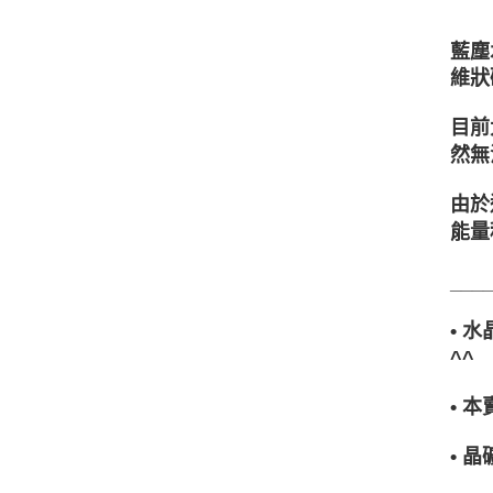
藍塵
維狀
目前
然無
由於
能量
___
• 
^^
• 
• 