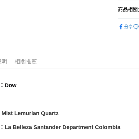
運送方式
商品相關分
全家取貨
礦石｜晶簇
每筆NT$8
分享
7-11取貨
每筆NT$8
賣家宅配
說明
相關推薦
每筆NT$8
郵局幫你
：Dow
每筆NT$8
付款後門
免運費
 Mist Lemurian Quartz
La Belleza Santander Department Colombia