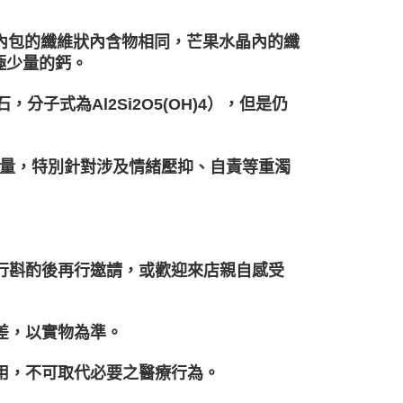
面內包的纖維狀內含物相同，芒果水晶內的纖
極少量的鈣。
，分子式為Al2Si2O5(OH)4），但是仍
量，特別針對涉及情緒壓抑、自責等重濁
自行斟酌後再行邀請，或歡迎來店親自感受
差，以實物為準。
之用，不可取代必要之醫療行為。