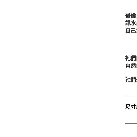
哥倫
訊水
自己
祂們
自然
祂們
___
尺寸約
___