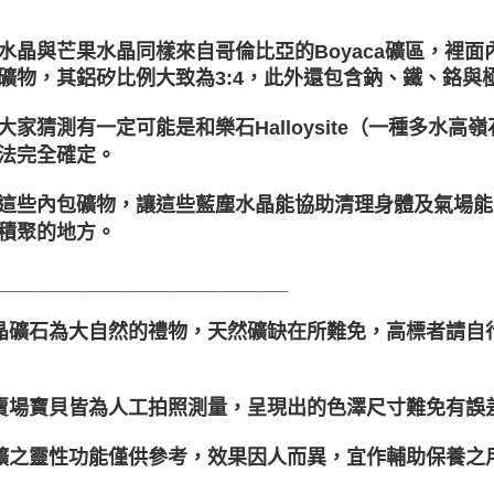
水晶與芒果水晶同樣來自哥倫比亞的Boyaca礦區，裡
礦物，其鋁矽比例大致為3:4，此外還包含鈉、鐵、鉻與
大家猜測有一定可能是和樂石Halloysite（一種多水高嶺石
法完全確定。
這些內包礦物，讓這些藍塵水晶能協助清理身體及氣場能
積聚的地方。
___________________________
水晶礦石為大自然的禮物，天然礦缺在所難免，高標者請
本賣場寶貝皆為人工拍照測量，呈現出的色澤尺寸難免有誤
晶礦之靈性功能僅供參考，效果因人而異，宜作輔助保養