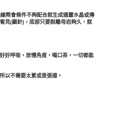
因緣際會條件不夠配合就生成通靈水晶或傳
看見(顯針)，底部只要脫離母岩夠久，就
好好呼吸，放慢角度，喝口茶，一切都能
所以不需要太累或是張揚。