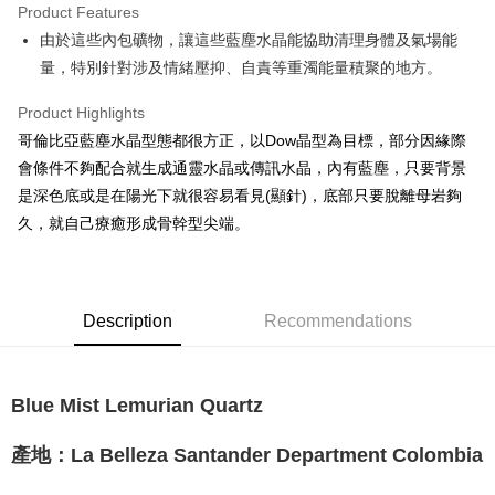
Product Features
Apple Pay
由於這些內包礦物，讓這些藍塵水晶能協助清理身體及氣場能
量，特別針對涉及情緒壓抑、自責等重濁能量積聚的地方。
JKOPAY
Easy Wallet
Product Highlights
哥倫比亞藍塵水晶型態都很方正，以Dow晶型為目標，部分因緣際
ATM Transfer
會條件不夠配合就生成通靈水晶或傳訊水晶，內有藍塵，只要背景
是深色底或是在陽光下就很容易看見(顯針)，底部只要脫離母岩夠
Shipping Method
久，就自己療癒形成骨幹型尖端。
全家取貨付款
NT$80/order | Free shipping on orders of NT$3,000 or more
7-11取貨付款
Description
Recommendations
NT$80/order | Free shipping on orders of NT$3,000 or more
賣家宅配幫您送（台灣）
Blue Mist Lemurian Quartz
NT$80/order | Free shipping on orders of NT$3,000 or more
郵局幫你送（離島）
產地：La Belleza Santander Department Colombia
NT$80/order | Free shipping on orders of NT$3,000 or more