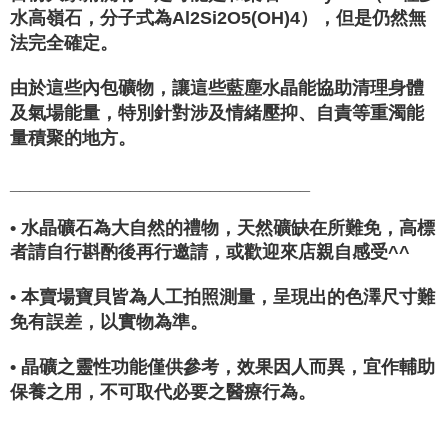
水高嶺石，分子式為Al2Si2O5(OH)4），但是仍然無
法完全確定。
由於這些內包礦物，讓這些藍塵水晶能協助清理身體
及氣場能量，特別針對涉及情緒壓抑、自責等重濁能
量積聚的地方。
______________________________
• 水晶礦石為大自然的禮物，天然礦缺在所難免，高標
者請自行斟酌後再行邀請，或歡迎來店親自感受^^
• 本賣場寶貝皆為人工拍照測量，呈現出的色澤尺寸難
免有誤差，以實物為準。
• 晶礦之靈性功能僅供參考，效果因人而異，宜作輔助
保養之用，不可取代必要之醫療行為。