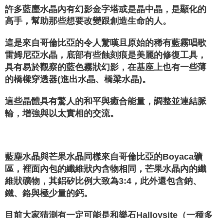
許多藍塵水晶內有幻影金字塔或是晶中晶，是顯化的
高手，幫助那些想要改變跟創造生命的人。
這是來自哥倫比亞的令人驚嘆且原始的稀有藍霧唱歌
雷姆尼亞水晶，底部有些蝕刻痕是美麗的修復工具，
具有易於觀察的藍色霧狀幻影，在基座上也有一些薄
的橋樑穿透器(進出水晶、橋梁水晶)。
這些晶體具有驚人的和平與癒合能量，調整並連結脈
輪，增強與以太實相的交流。
藍塵水晶與芒果水晶同樣來自哥倫比亞的Boyaca礦
區，裡面內包的纖維狀內含物相同，芒果水晶內的纖
維狀礦物，其鋁矽比例大致為3:4，此外還包含鈉、
鐵、鉻與極少量的鈣。
目前大家猜測有一定可能是和樂石Halloysite（一種多