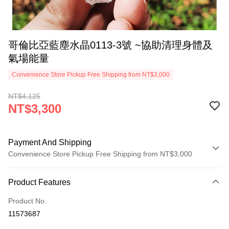
哥倫比亞藍塵水晶0113-3號 ~協助清理身體及
氣場能量
Convenience Store Pickup Free Shipping from NT$3,000
NT$4,125
NT$3,300
Payment And Shipping
Convenience Store Pickup Free Shipping from NT$3,000
Payment Method
Product Features
Credit Card (Full Payment)
Product No.
Convenience Store Pickup and Pay
11573687
LINE Pay