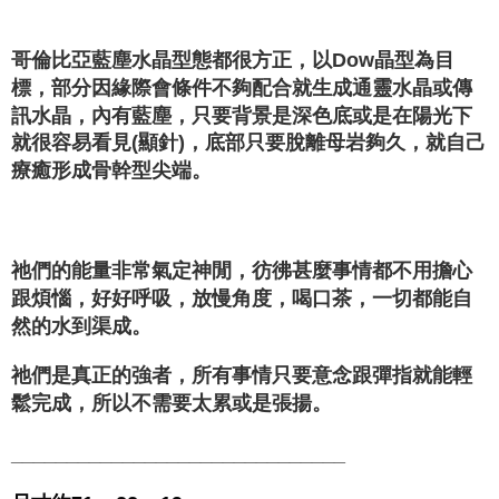
付款後門市自取
Free shipping
哥倫比亞藍塵水晶型態都很方正，以Dow晶型為目
標，部分因緣際會條件不夠配合就生成通靈水晶或傳
訊水晶，內有藍塵，只要背景是深色底或是在陽光下
就很容易看見(顯針)，底部只要脫離母岩夠久，就自己
療癒形成骨幹型尖端。
祂們的能量非常氣定神閒，彷彿甚麼事情都不用擔心
跟煩惱，好好呼吸，放慢角度，喝口茶，一切都能自
然的水到渠成。
祂們是真正的強者，所有事情只要意念跟彈指就能輕
鬆完成，所以不需要太累或是張揚。
______________________________