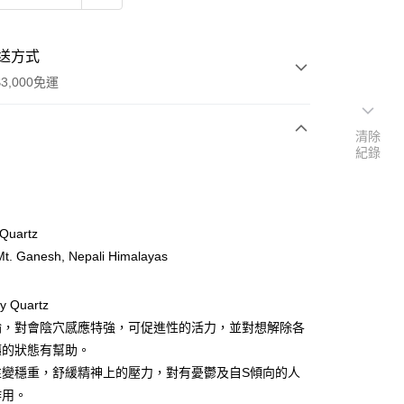
送方式
3,000免運
清除
紀錄
次付款
付款
Quartz
 Ganesh, Nepali Himalayas
 Quartz
輪，對會陰穴感應特強，可促進性的活力，並對想解除各
癮的狀態有幫助。
性變穩重，舒緩精神上的壓力，對有憂鬱及自S傾向的人
作用。