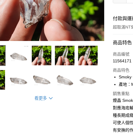
付款與運
超取滿NT$
付款方式
商品特色
信用卡一
商品編號
11564171
超商取貨
商品特色
LINE Pay
Smoky 
產地：Mt.
Apple Pay
銷售重點
街口支付
看更多
煙晶 Smoky
對應海底
悠遊付
種長期成
ATM付款
可使人個
有安撫的