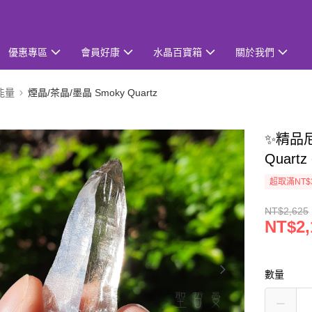
優惠專區
會員好康
水晶百寶箱
關於我們
能量
煙晶/茶晶/墨晶 Smoky Quartz
✨精品尼
Quar
超取滿NT$
NT$2,625
NT$2,
數量