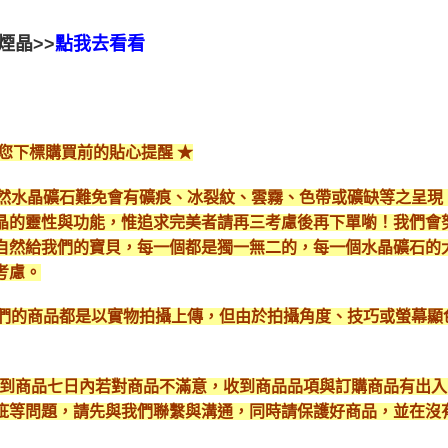
煙晶>>
點我去看看
給您下標購買前的貼心提醒 ★
*天然水晶礦石難免會有礦痕、冰裂紋、雲霧、色帶或礦缺等之呈
晶的靈性與功能，惟追求完美者請再三考慮後再下單喲！我們會
自然給我們的寶貝，每一個都是獨一無二的，每一個水晶礦石的
考慮。
*我們的商品都是以實物拍攝上傳，但由於拍攝角度、技巧或螢幕
* 收到商品七日內若對商品不滿意，收到商品品項與訂購商品有出
疵等問題，請先與我們聯繫與溝通，同時請保護好商品，並在沒