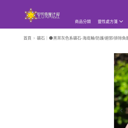
商品分類
靈性處方箋
首頁
礦石｜🌑黑茶灰色系礦石-海底輪/防護/避邪/排除負