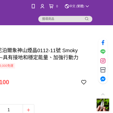
0
中文 (繁體)
泊爾象神山煙晶0112-11號 Smoky
tz ~具有接地和穩定能量、加強行動力
3,000免運
100