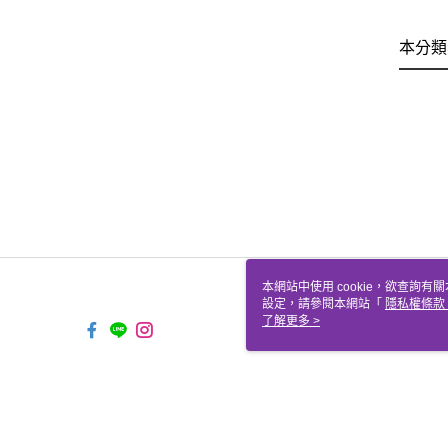
本分類
本網站中使用 cookie，欲查詢有關
設定，請參閱本網站「
隱私權條款
使用 cookie。
了解更多 >