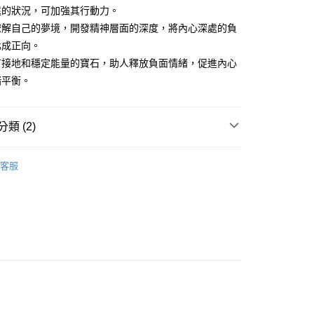
遠的狀況，可加強其行動力。
瞭解自己的夢境，開發精神層面的深度，將內心深處的負
付款
化成正向。
0，滿NT$3,000(含以上)免運費
有接地和穩定能量的寶石，助人釋放負面情緒，促進內心
緒平衡。
付款
0，滿NT$3,000(含以上)免運費
類 (2)
幫您送（台灣）
0，滿NT$3,000(含以上)免運費
黑茶灰色系礦石-海底輪/防護/避邪/排除負能量
煙晶/茶
客服
ky Quartz
送（離島）
三方晶系 § 專注
0，滿NT$3,000(含以上)免運費
市自取