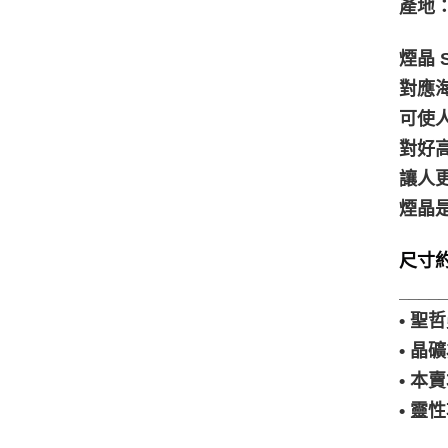
產地：M
煙晶 S
對應
可使
對好
讓人
煙晶
尺寸約5
____
• 
• 
• 
• 