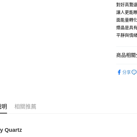
對好高鶩
運送方式
讓人更能
全家取貨
面能量轉
每筆NT$8
煙晶是具
平靜與情
7-11取貨
每筆NT$8
商品相關分
賣家宅配
每筆NT$8
礦石｜🌑
分享
晶/墨晶 Smo
郵局幫你
❄晶系❄
每筆NT$8
付款後門
免運費
說明
相關推薦
y Quartz