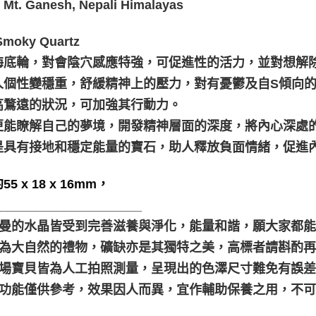
t. Ganesh, Nepali Himalayas
moky Quartz
海底輪，對會陰穴感應特強，可促進性的活力，並對想解
人個性變穩重，舒緩精神上的壓力，對有憂鬱及自S傾向
高鶩遠的狀況，可加強其行動力。
更能瞭解自己的夢境，開發精神層面的深度，將內心深處
是具有接地和穩定能量的寶石，助人釋放負面情緒，促進
5 x 18 x 16mm，
_____________________
聖哲曼的水晶皆受到完善滋養與淨化，能量和諧，願大家都能
晶礦為大自然的禮物，礦缺亦是其獨特之美，高標者請斟酌再
本賣場寶貝皆為人工拍照測量，呈現出的色澤尺寸難免有誤
靈性功能僅供參考，效果因人而異，宜作輔助保養之用，不