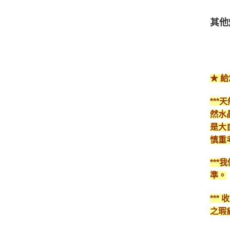
其他
★ 
**
然水
是大
慎重
**
準。
**
之瑕