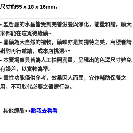
尺寸約55 x 18 x 16mm，
_________________________
• 聖哲曼的水晶皆受到完善滋養與淨化，能量和諧，願大
家都能在這覓得緣礦~
• 晶礦為大自然的禮物，礦缺亦是其獨特之美，高標者請
斟酌再行邀請，或來店挑選^^
• 本賣場寶貝皆為人工拍照測量，呈現出的色澤尺寸難免
有誤差，以實物為準。
• 靈性功能僅供參考，效果因人而異，宜作輔助保養之
用，不可取代必要之醫療行為。
其他煙晶>>
點我去看看