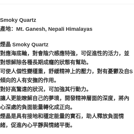
付款後門市自取
免运费
Smoky Quartz
產地：Mt. Ganesh, Nepali Himalayas
煙晶 Smoky Quartz
對應海底輪，對會陰穴感應特強，可促進性的活力，並
對想解除各種長期成癮的狀態有幫助。
可使人個性變穩重，舒緩精神上的壓力，對有憂鬱及自S
傾向的人有安撫的作用。
對好高鶩遠的狀況，可加強其行動力。
讓人更能瞭解自己的夢境，開發精神層面的深度，將內
心深處的負面能量轉化成正向。
煙晶是具有接地和穩定能量的寶石，助人釋放負面情
緒，促進內心平靜與情緒平衡。