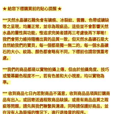
★ 給您下標購買前的貼心提醒 ★
***天然水晶礦石難免會有礦痕、冰裂紋、雲霧、色帶或礦缺
等之呈現，均屬正常，並非為瑕疵品，這些並不會影響天然
水晶的靈性與功能，惟追求完美者請再三考慮後再下單喲！
我們會努力維持隨機出貨的品質一致，但天然水晶礦石是大
自然給我們的寶貝，每一個都是獨一無二的，每一個水晶礦
石的大小、紋路、顏色都會略有不同，下標前也請您慎重考
慮。
***我們的商品都是以實物拍攝上傳，但由於拍攝角度、技巧
或螢幕顯色程度不一，若有色差和大小視差，均以實物為
準。
*** 收到商品七日內若對商品不滿意，收到商品品項與訂購商
品有出入，或因寄送過程致商品缺損，或是有商品品質之瑕
疵等問題，請先與我們聯繫與溝通，同時請保護好商品，並
在沒有人為毀損的情況下，進行退換貨的程序。