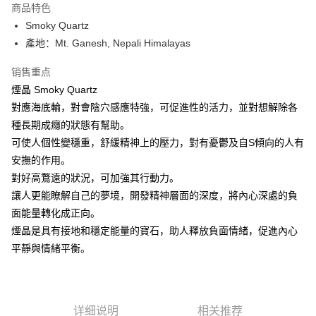
商品特色
Apple Pay
Smoky Quartz
產地：Mt. Ganesh, Nepali Himalayas
街口支付
销售重点
悠遊付
煙晶 Smoky Quartz
ATM付款
對應海底輪，對會陰穴感應特強，可促進性的活力，並對想解除各
種長期成癮的狀態有幫助。
运送方式
可使人個性變穩重，舒緩精神上的壓力，對有憂鬱及自S傾向的人有
全家取貨付款
安撫的作用。
每笔NT$80，满NT$3,000(含以上)免运费
對好高鶩遠的狀況，可加強其行動力。
讓人更能瞭解自己的夢境，開發精神層面的深度，將內心深處的負
7-11取貨付款
面能量轉化成正向。
每笔NT$80，满NT$3,000(含以上)免运费
煙晶是具有接地和穩定能量的寶石，助人釋放負面情緒，促進內心
賣家宅配幫您送（台灣）
平靜與情緒平衡。
每笔NT$80，满NT$3,000(含以上)免运费
郵局幫你送（離島）
详细说明
相关推荐
每笔NT$80，满NT$3,000(含以上)免运费