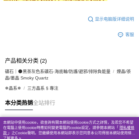
显示电脑版详细说明
客服
产品相关分类 (2)
礦石｜🌑黑茶灰色系礦石-海底輪/防護/避邪/排除負能量
煙晶/茶
晶/墨晶 Smoky Quartz
❄晶系❄
三方晶系 § 專注
本分类热销
全站排行
本網站中使用cookie，欲查詢有關本網站使用cookie方式之詳情，及若您不希望
热门标签
在電腦上使用cookie時應如何變更電腦的cookie設定，請參閱本網站「
隱私權條
款
」之Cookie聲明。您繼續使用本網站即表示您同意本公司得按本網站使用條款
之Cookie聲明使用cookie。
了解更多 >