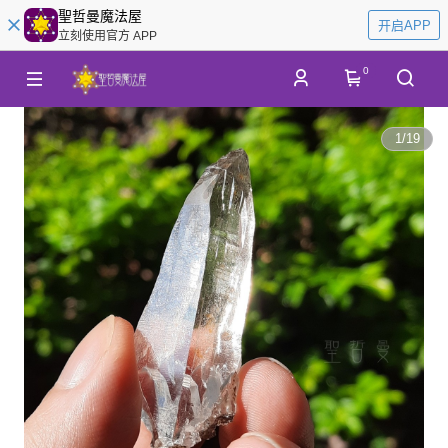
聖哲曼魔法屋
开启APP
立刻使用官方 APP
0
1
/
19