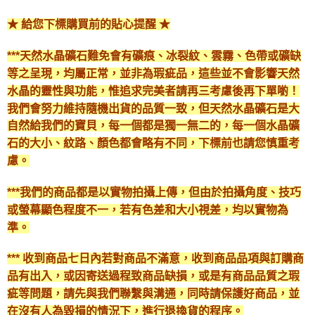
★ 給您下標購買前的貼心提醒 ★
***天然水晶礦石難免會有礦痕、冰裂紋、雲霧、色帶或礦缺
等之呈現，均屬正常，並非為瑕疵品，這些並不會影響天然
水晶的靈性與功能，惟追求完美者請再三考慮後再下單喲！
我們會努力維持隨機出貨的品質一致，但天然水晶礦石是大
自然給我們的寶貝，每一個都是獨一無二的，每一個水晶礦
石的大小、紋路、顏色都會略有不同，下標前也請您慎重考
慮。
***我們的商品都是以實物拍攝上傳，但由於拍攝角度、技巧
或螢幕顯色程度不一，若有色差和大小視差，均以實物為
準。
*** 收到商品七日內若對商品不滿意，收到商品品項與訂購商
品有出入，或因寄送過程致商品缺損，或是有商品品質之瑕
疵等問題，請先與我們聯繫與溝通，同時請保護好商品，並
在沒有人為毀損的情況下，進行退換貨的程序。