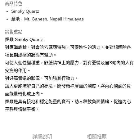
商品特色
Apple Pay
Smoky Quartz
產地：Mt. Ganesh, Nepali Himalayas
街口支付
銷售重點
悠遊付
煙晶 Smoky Quartz
ATM付款
對應海底輪，對會陰穴感應特強，可促進性的活力，並對想解除各
種長期成癮的狀態有幫助。
運送方式
可使人個性變穩重，舒緩精神上的壓力，對有憂鬱及自S傾向的人有
全家取貨付款
安撫的作用。
每筆NT$80，滿NT$3,000(含以上)免運費
對好高鶩遠的狀況，可加強其行動力。
讓人更能瞭解自己的夢境，開發精神層面的深度，將內心深處的負
7-11取貨付款
面能量轉化成正向。
每筆NT$80，滿NT$3,000(含以上)免運費
煙晶是具有接地和穩定能量的寶石，助人釋放負面情緒，促進內心
賣家宅配幫您送（台灣）
平靜與情緒平衡。
每筆NT$80，滿NT$3,000(含以上)免運費
郵局幫你送（離島）
詳細說明
相關推薦
每筆NT$80，滿NT$3,000(含以上)免運費