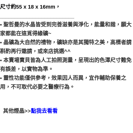
尺寸約55 x 18 x 16mm，
_________________________
• 聖哲曼的水晶皆受到完善滋養與淨化，能量和諧，願大
家都能在這覓得緣礦~
• 晶礦為大自然的禮物，礦缺亦是其獨特之美，高標者請
斟酌再行邀請，或來店挑選^^
• 本賣場寶貝皆為人工拍照測量，呈現出的色澤尺寸難免
有誤差，以實物為準。
• 靈性功能僅供參考，效果因人而異，宜作輔助保養之
用，不可取代必要之醫療行為。
其他煙晶>>
點我去看看