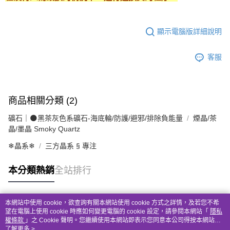
顯示電腦版詳細說明
客服
商品相關分類 (2)
礦石｜🌑黑茶灰色系礦石-海底輪/防護/避邪/排除負能量
煙晶/茶
晶/墨晶 Smoky Quartz
❄晶系❄
三方晶系 § 專注
本分類熱銷
全站排行
本網站中使用 cookie，欲查詢有關本網站使用 cookie 方式之詳情，及若您不希
熱門標籤
望在電腦上使用 cookie 時應如何變更電腦的 cookie 設定，請參閱本網站「
隱私
權條款
」之 Cookie 聲明。您繼續使用本網站即表示您同意本公司得按本網站使
用條款之 Cookie 聲明使用 cookie。
了解更多 >