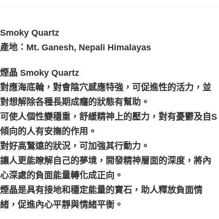
付款後門市自取
免運費
Smoky Quartz
產地：Mt. Ganesh, Nepali Himalayas
煙晶 Smoky Quartz
對應海底輪，對會陰穴感應特強，可促進性的活力，並
對想解除各種長期成癮的狀態有幫助。
可使人個性變穩重，舒緩精神上的壓力，對有憂鬱及自S
傾向的人有安撫的作用。
對好高鶩遠的狀況，可加強其行動力。
讓人更能瞭解自己的夢境，開發精神層面的深度，將內
心深處的負面能量轉化成正向。
煙晶是具有接地和穩定能量的寶石，助人釋放負面情
緒，促進內心平靜與情緒平衡。