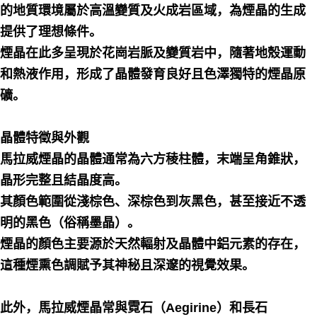
的地質環境屬於高溫變質及火成岩區域，為煙晶的生成
提供了理想條件。
煙晶在此多呈現於花崗岩脈及變質岩中，隨著地殼運動
和熱液作用，形成了晶體發育良好且色澤獨特的煙晶原
礦。
晶體特徵與外觀
馬拉威煙晶的晶體通常為六方稜柱體，末端呈角錐狀，
晶形完整且結晶度高。
其顏色範圍從淺棕色、深棕色到灰黑色，甚至接近不透
明的黑色（俗稱墨晶）。
煙晶的顏色主要源於天然輻射及晶體中鋁元素的存在，
這種煙熏色調賦予其神秘且深邃的視覺效果。
此外，馬拉威煙晶常與霓石（Aegirine）和長石