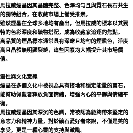
馬拉威煙晶因其晶體完整、色澤均勻且與霓石長石共生
的獨特組合，在收藏市場上備受推崇。
雖然煙晶在全球多地均有產出，但馬拉威的標本以其獨
特的色彩深度和礦物搭配，成為收藏家追逐的焦點。
高品質的煙晶標本通常具有深邃且均勻的煙熏色，淨度
高且晶體無明顯裂縫，這些因素均大幅提升其市場價
值。
靈性與文化意義
煙晶在多個文化中被視為具有接地和穩定能量的寶石，
能幫助佩戴者釋放負面情緒，增強內心的平靜與情緒平
衡。
馬拉威煙晶因其深沉的色調，常被認為能夠帶來堅定的
意志力和精神力量，對於礦石愛好者來說，不僅是美的
享受，更是一種心靈的支持與激勵。