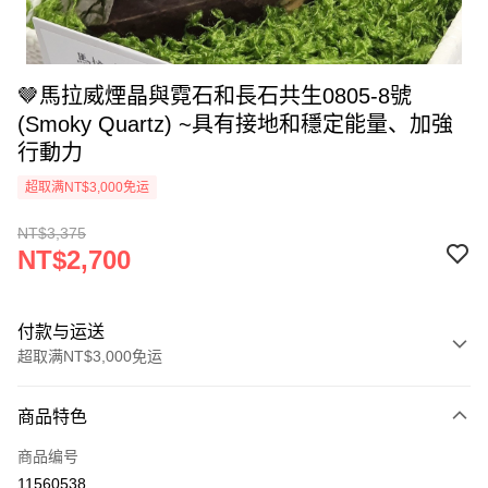
🤎馬拉威煙晶與霓石和長石共生0805-8號
(Smoky Quartz) ~具有接地和穩定能量、加強
行動力
超取满NT$3,000免运
NT$3,375
NT$2,700
付款与运送
超取满NT$3,000免运
付款方式
商品特色
信用卡一次付款
商品编号
超商取货付款
11560538