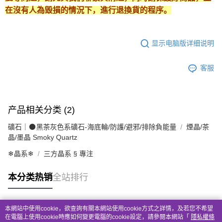
在沒有人為毀損的情況下，進行退換貨的程序。
显示电脑版详细说明
客服
产品相关分类 (2)
礦石｜🌑黑茶灰色系礦石-海底輪/防護/避邪/排除負能量
煙晶/茶
晶/墨晶 Smoky Quartz
❄晶系❄
三方晶系 § 專注
本分类热销
全站排行
本網站中使用cookie，欲查詢有關本網站使用cookie方式之詳情，及若您不希望
热门标签
在電腦上使用cookie時應如何變更電腦的cookie設定，請參閱本網站「
隱私權條