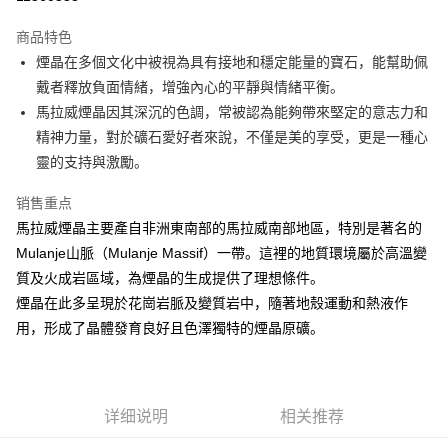
LINE Pay
商品特色
Apple Pay
煙晶在多個文化中被視為具有接地和穩定能量的寶石，能幫助佩
戴者釋放負面情緒，增強內心的平靜與情緒平衡。
街口支付
馬拉威煙晶因其深沉的色調，常被認為能夠帶來堅定的意志力和
悠遊付
精神力量，對於礦石愛好者來說，不僅是美的享受，更是一種心
靈的支持與激勵。
ATM付款
销售重点
运送方式
馬拉威煙晶主要產自非洲東南部的馬拉威南部地區，特別是著名的
全家取貨付款
Mulanje山脈（Mulanje Massif）一帶。這裡的地質環境屬於高溫變
每笔NT$80，满NT$3,000(含以上)免运费
質及火成岩區域，為煙晶的生成提供了理想條件。
煙晶在此多呈現於花崗岩脈及變質岩中，隨著地殼運動和熱液作
7-11取貨付款
用，形成了晶體發育良好且色澤獨特的煙晶原礦。
每笔NT$80，满NT$3,000(含以上)免运费
賣家宅配幫您送（台灣）
每笔NT$80，满NT$3,000(含以上)免运费
详细说明
相关推荐
郵局幫你送（離島）