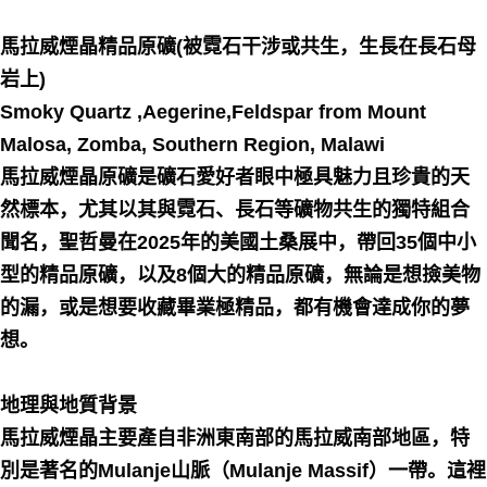
每笔NT$80，满NT$3,000(含以上)免运费
馬拉威煙晶精品原礦(被霓石干涉或共生，生長在長石母
付款後門市自取
岩上)
免运费
Smoky Quartz ,Aegerine,Feldspar from Mount
Malosa, Zomba, Southern Region, Malawi
馬拉威煙晶原礦是礦石愛好者眼中極具魅力且珍貴的天
然標本，尤其以其與霓石、長石等礦物共生的獨特組合
聞名，聖哲曼在2025年的美國土桑展中，帶回35個中小
型的精品原礦，以及8個大的精品原礦，無論是想撿美物
的漏，或是想要收藏畢業極精品，都有機會達成你的夢
想。
地理與地質背景
馬拉威煙晶主要產自非洲東南部的馬拉威南部地區，特
別是著名的Mulanje山脈（Mulanje Massif）一帶。這裡