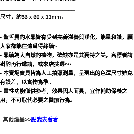
󠀠_________________________
尺寸，約56 x 60 x 33mm，
󠀠_________________________
• 聖哲曼的水晶皆有受到完善滋養與淨化，能量和諧，願
大家都能在這覓得緣礦~
• 晶礦為大自然的禮物，礦缺亦是其獨特之美，高標者請
斟酌再行邀請，或來店挑選^^
• 本賣場寶貝皆為人工拍照測量，呈現出的色澤尺寸難免
有誤差，以實物為準。
• 靈性功能僅供參考，效果因人而異，宜作輔助保養之
用，不可取代必要之醫療行為。
其他煙晶>>
點我去看看