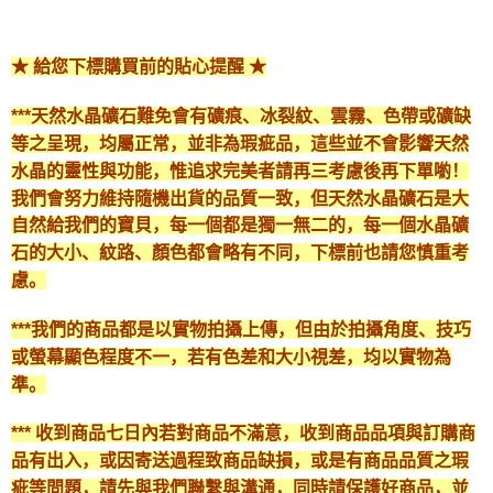
★ 給您下標購買前的貼心提醒 ★
***天然水晶礦石難免會有礦痕、冰裂紋、雲霧、色帶或礦缺
等之呈現，均屬正常，並非為瑕疵品，這些並不會影響天然
水晶的靈性與功能，惟追求完美者請再三考慮後再下單喲！
我們會努力維持隨機出貨的品質一致，但天然水晶礦石是大
自然給我們的寶貝，每一個都是獨一無二的，每一個水晶礦
石的大小、紋路、顏色都會略有不同，下標前也請您慎重考
慮。
***我們的商品都是以實物拍攝上傳，但由於拍攝角度、技巧
或螢幕顯色程度不一，若有色差和大小視差，均以實物為
準。
*** 收到商品七日內若對商品不滿意，收到商品品項與訂購商
品有出入，或因寄送過程致商品缺損，或是有商品品質之瑕
疵等問題，請先與我們聯繫與溝通，同時請保護好商品，並