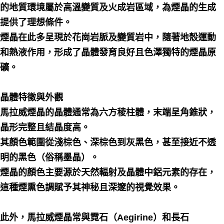
的地質環境屬於高溫變質及火成岩區域，為煙晶的生成
提供了理想條件。
煙晶在此多呈現於花崗岩脈及變質岩中，隨著地殼運動
和熱液作用，形成了晶體發育良好且色澤獨特的煙晶原
礦。
晶體特徵與外觀
馬拉威煙晶的晶體通常為六方稜柱體，末端呈角錐狀，
晶形完整且結晶度高。
其顏色範圍從淺棕色、深棕色到灰黑色，甚至接近不透
明的黑色（俗稱墨晶）。
煙晶的顏色主要源於天然輻射及晶體中鋁元素的存在，
這種煙熏色調賦予其神秘且深邃的視覺效果。
此外，馬拉威煙晶常與霓石（Aegirine）和長石