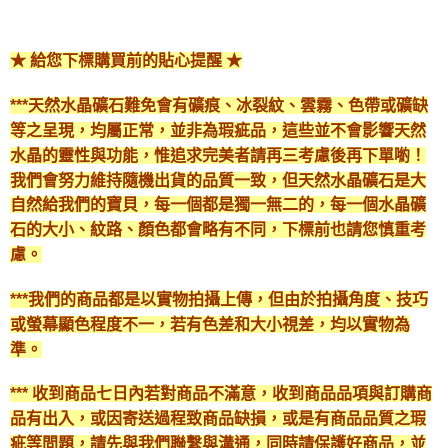
★ 給您下標購買前的貼心提醒 ★
***天然水晶礦石難免會有礦痕、冰裂紋、雲霧、色帶或礦缺
等之呈現，均屬正常，並非為瑕疵品，這些並不會影響天然
水晶的靈性與功能，惟追求完美者請再三考慮後再下單喲！
我們會努力維持隨機出貨的品質一致，但天然水晶礦石是大
自然給我們的寶貝，每一個都是獨一無二的，每一個水晶礦
石的大小、紋路、顏色都會略有不同，下標前也請您慎重考
慮。
***我們的商品都是以實物拍攝上傳，但由於拍攝角度、技巧
或螢幕顯色程度不一，若有色差和大小視差，均以實物為
準。
*** 收到商品七日內若對商品不滿意，收到商品品項與訂購商
品有出入，或因寄送過程致商品缺損，或是有商品品質之瑕
疵等問題，請先與我們聯繫與溝通，同時請保護好商品，並