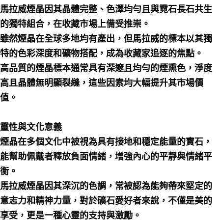
馬拉威煙晶因其晶體完整、色澤均勻且與霓石長石共生
的獨特組合，在收藏市場上備受推崇。
雖然煙晶在全球多地均有產出，但馬拉威的標本以其獨
特的色彩深度和礦物搭配，成為收藏家追逐的焦點。
高品質的煙晶標本通常具有深邃且均勻的煙熏色，淨度
高且晶體無明顯裂縫，這些因素均大幅提升其市場價
值。
靈性與文化意義
煙晶在多個文化中被視為具有接地和穩定能量的寶石，
能幫助佩戴者釋放負面情緒，增強內心的平靜與情緒平
衡。
馬拉威煙晶因其深沉的色調，常被認為能夠帶來堅定的
意志力和精神力量，對於礦石愛好者來說，不僅是美的
享受，更是一種心靈的支持與激勵。