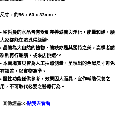
󠀠_________________________
尺寸，約56 x 60 x 33mm，
󠀠_________________________
• 聖哲曼的水晶皆有受到完善滋養與淨化，能量和諧，願
大家都能在這覓得緣礦~
• 晶礦為大自然的禮物，礦缺亦是其獨特之美，高標者請
斟酌再行邀請，或來店挑選^^
• 本賣場寶貝皆為人工拍照測量，呈現出的色澤尺寸難免
有誤差，以實物為準。
• 靈性功能僅供參考，效果因人而異，宜作輔助保養之
用，不可取代必要之醫療行為。
其他煙晶>>
點我去看看