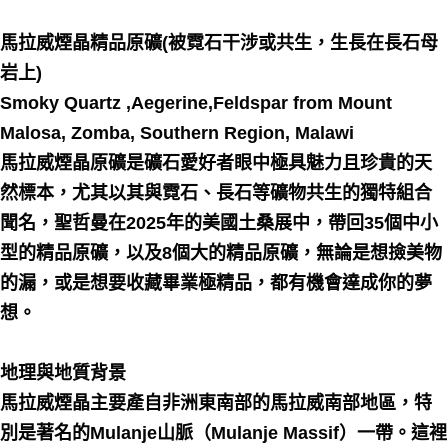
每筆NT$80，滿NT$3,000(含以上)免運費
馬拉威煙晶精品原礦(被霓石干涉或共生，生長在長石母
付款後門市自取
岩上)
免運費
Smoky Quartz ,Aegerine,Feldspar from Mount
Malosa, Zomba, Southern Region, Malawi
馬拉威煙晶原礦是礦石愛好者眼中極具魅力且珍貴的天
然標本，尤其以其與霓石、長石等礦物共生的獨特組合
聞名，聖哲曼在2025年的美國土桑展中，帶回35個中小
型的精品原礦，以及8個大的精品原礦，無論是想撿美物
的漏，或是想要收藏畢業極精品，都有機會達成你的夢
想。
地理與地質背景
馬拉威煙晶主要產自非洲東南部的馬拉威南部地區，特
別是著名的Mulanje山脈（Mulanje Massif）一帶。這裡