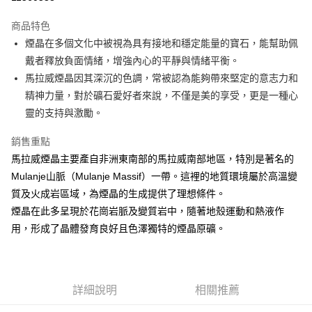
LINE Pay
商品特色
Apple Pay
煙晶在多個文化中被視為具有接地和穩定能量的寶石，能幫助佩
戴者釋放負面情緒，增強內心的平靜與情緒平衡。
街口支付
馬拉威煙晶因其深沉的色調，常被認為能夠帶來堅定的意志力和
悠遊付
精神力量，對於礦石愛好者來說，不僅是美的享受，更是一種心
靈的支持與激勵。
ATM付款
銷售重點
運送方式
馬拉威煙晶主要產自非洲東南部的馬拉威南部地區，特別是著名的
全家取貨付款
Mulanje山脈（Mulanje Massif）一帶。這裡的地質環境屬於高溫變
每筆NT$80，滿NT$3,000(含以上)免運費
質及火成岩區域，為煙晶的生成提供了理想條件。
煙晶在此多呈現於花崗岩脈及變質岩中，隨著地殼運動和熱液作
7-11取貨付款
用，形成了晶體發育良好且色澤獨特的煙晶原礦。
每筆NT$80，滿NT$3,000(含以上)免運費
賣家宅配幫您送（台灣）
每筆NT$80，滿NT$3,000(含以上)免運費
詳細說明
相關推薦
郵局幫你送（離島）