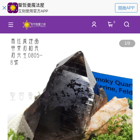
聖哲曼魔法屋
開啟APP
立刻使用官方APP
0
1
/
9