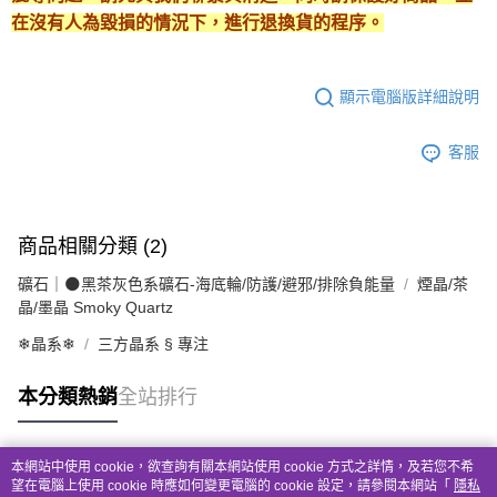
在沒有人為毀損的情況下，進行退換貨的程序。
顯示電腦版詳細說明
客服
商品相關分類 (2)
礦石｜🌑黑茶灰色系礦石-海底輪/防護/避邪/排除負能量
煙晶/茶
晶/墨晶 Smoky Quartz
❄晶系❄
三方晶系 § 專注
本分類熱銷
全站排行
本網站中使用 cookie，欲查詢有關本網站使用 cookie 方式之詳情，及若您不希
熱門標籤
望在電腦上使用 cookie 時應如何變更電腦的 cookie 設定，請參閱本網站「
隱私