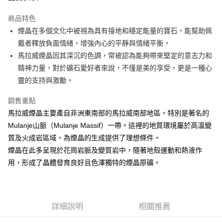
LINE Pay
商品特色
Apple Pay
煙晶在多個文化中被視為具有接地和穩定能量的寶石，能幫助佩
戴者釋放負面情緒，增強內心的平靜與情緒平衡。
街口支付
馬拉威煙晶因其深沉的色調，常被認為能夠帶來堅定的意志力和
悠遊付
精神力量，對於礦石愛好者來說，不僅是美的享受，更是一種心
靈的支持與激勵。
ATM付款
銷售重點
運送方式
馬拉威煙晶主要產自非洲東南部的馬拉威南部地區，特別是著名的
全家取貨付款
Mulanje山脈（Mulanje Massif）一帶。這裡的地質環境屬於高溫變
每筆NT$80，滿NT$3,000(含以上)免運費
質及火成岩區域，為煙晶的生成提供了理想條件。
煙晶在此多呈現於花崗岩脈及變質岩中，隨著地殼運動和熱液作
7-11取貨付款
用，形成了晶體發育良好且色澤獨特的煙晶原礦。
每筆NT$80，滿NT$3,000(含以上)免運費
賣家宅配幫您送（台灣）
每筆NT$80，滿NT$3,000(含以上)免運費
詳細說明
相關推薦
郵局幫你送（離島）