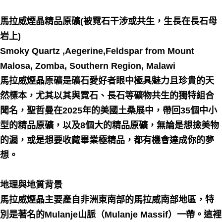
每筆NT$80，滿NT$3,000(含以上)免運費
馬拉威煙晶精品原礦(被霓石干涉或共生，生長在長石母
付款後門市自取
岩上)
免運費
Smoky Quartz ,Aegerine,Feldspar from Mount
Malosa, Zomba, Southern Region, Malawi
馬拉威煙晶原礦是礦石愛好者眼中極具魅力且珍貴的天
然標本，尤其以其與霓石、長石等礦物共生的獨特組合
聞名，聖哲曼在2025年的美國土桑展中，帶回35個中小
型的精品原礦，以及8個大的精品原礦，無論是想撿美物
的漏，或是想要收藏畢業極精品，都有機會達成你的夢
想。
地理與地質背景
馬拉威煙晶主要產自非洲東南部的馬拉威南部地區，特
別是著名的Mulanje山脈（Mulanje Massif）一帶。這裡