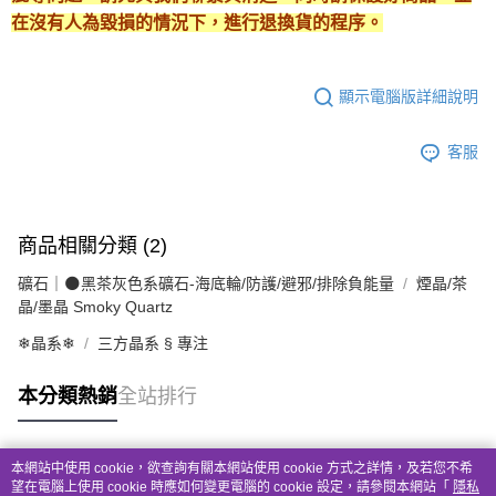
在沒有人為毀損的情況下，進行退換貨的程序。
顯示電腦版詳細說明
客服
商品相關分類 (2)
礦石｜🌑黑茶灰色系礦石-海底輪/防護/避邪/排除負能量
煙晶/茶
晶/墨晶 Smoky Quartz
❄晶系❄
三方晶系 § 專注
本分類熱銷
全站排行
本網站中使用 cookie，欲查詢有關本網站使用 cookie 方式之詳情，及若您不希
熱門標籤
望在電腦上使用 cookie 時應如何變更電腦的 cookie 設定，請參閱本網站「
隱私