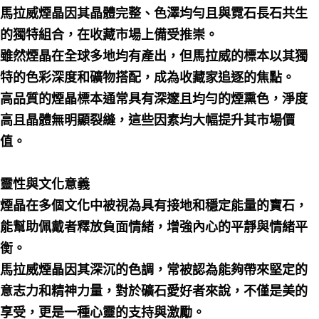
馬拉威煙晶因其晶體完整、色澤均勻且與霓石長石共生
的獨特組合，在收藏市場上備受推崇。
雖然煙晶在全球多地均有產出，但馬拉威的標本以其獨
特的色彩深度和礦物搭配，成為收藏家追逐的焦點。
高品質的煙晶標本通常具有深邃且均勻的煙熏色，淨度
高且晶體無明顯裂縫，這些因素均大幅提升其市場價
值。
靈性與文化意義
煙晶在多個文化中被視為具有接地和穩定能量的寶石，
能幫助佩戴者釋放負面情緒，增強內心的平靜與情緒平
衡。
馬拉威煙晶因其深沉的色調，常被認為能夠帶來堅定的
意志力和精神力量，對於礦石愛好者來說，不僅是美的
享受，更是一種心靈的支持與激勵。