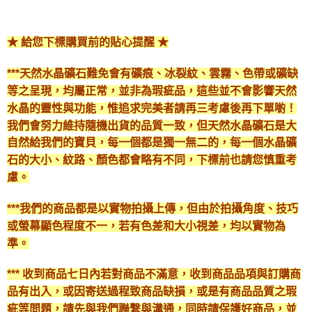
★ 給您下標購買前的貼心提醒 ★
***天然水晶礦石難免會有礦痕、冰裂紋、雲霧、色帶或礦缺
等之呈現，均屬正常，並非為瑕疵品，這些並不會影響天然
水晶的靈性與功能，惟追求完美者請再三考慮後再下單喲！
我們會努力維持隨機出貨的品質一致，但天然水晶礦石是大
自然給我們的寶貝，每一個都是獨一無二的，每一個水晶礦
石的大小、紋路、顏色都會略有不同，下標前也請您慎重考
慮。
***我們的商品都是以實物拍攝上傳，但由於拍攝角度、技巧
或螢幕顯色程度不一，若有色差和大小視差，均以實物為
準。
*** 收到商品七日內若對商品不滿意，收到商品品項與訂購商
品有出入，或因寄送過程致商品缺損，或是有商品品質之瑕
疵等問題，請先與我們聯繫與溝通，同時請保護好商品，並