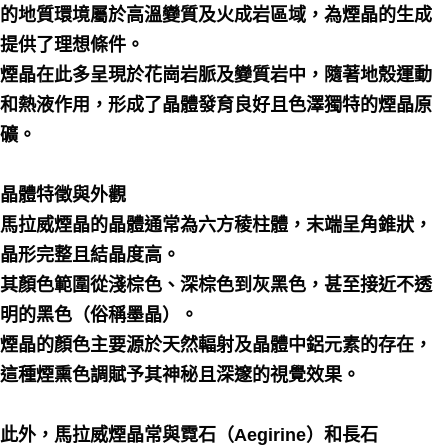
的地質環境屬於高溫變質及火成岩區域，為煙晶的生成
提供了理想條件。
煙晶在此多呈現於花崗岩脈及變質岩中，隨著地殼運動
和熱液作用，形成了晶體發育良好且色澤獨特的煙晶原
礦。
晶體特徵與外觀
馬拉威煙晶的晶體通常為六方稜柱體，末端呈角錐狀，
晶形完整且結晶度高。
其顏色範圍從淺棕色、深棕色到灰黑色，甚至接近不透
明的黑色（俗稱墨晶）。
煙晶的顏色主要源於天然輻射及晶體中鋁元素的存在，
這種煙熏色調賦予其神秘且深邃的視覺效果。
此外，馬拉威煙晶常與霓石（Aegirine）和長石