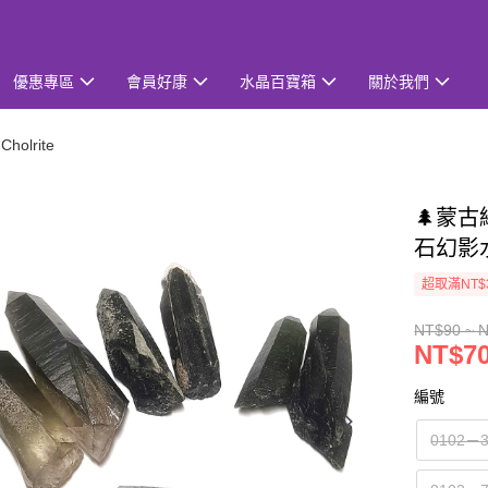
優惠專區
會員好康
水晶百寶箱
關於我們
holrite
🌲蒙古
石幻影
超取滿NT$
NT$90 ~ 
NT$70
編號
0102－