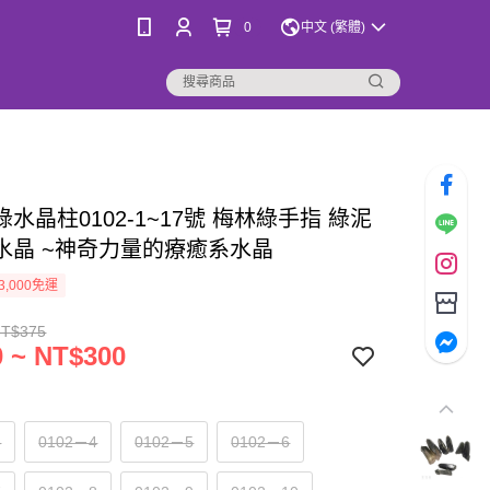
0
中文 (繁體)
綠水晶柱0102-1~17號 梅林綠手指 綠泥
水晶 ~神奇力量的療癒系水晶
3,000免運
NT$375
 ~ NT$300
3
0102－4
0102－5
0102－6