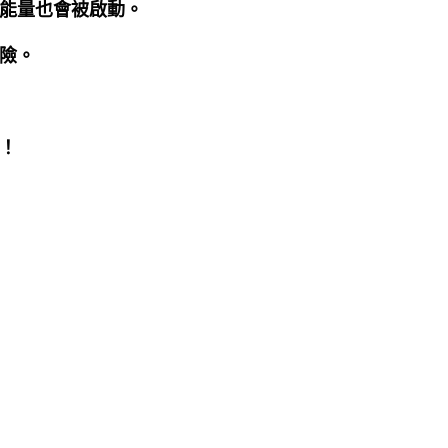
能量也會被啟動。
險。
！