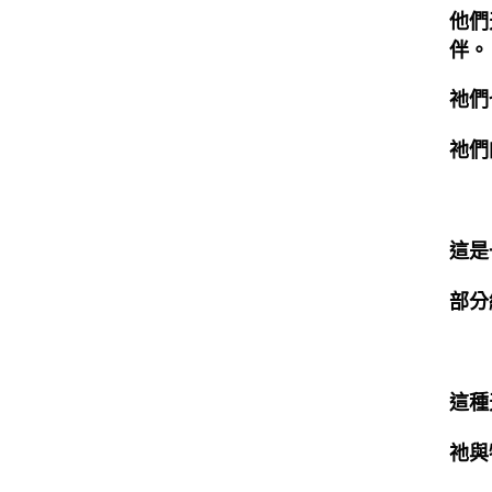
他們
伴。
祂們
祂們
這是
部分
這種
祂與