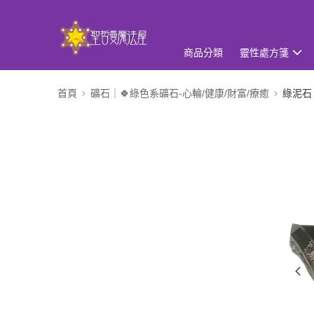
商品分類
靈性處方箋
首頁
礦石｜🍀綠色系礦石-心輪/健康/財富/療癒
綠泥石 C