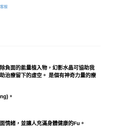
綠色系礦石-心輪/健康/財富/療癒
綠泥石 Cholrite
送（離島）
客服
0，滿NT$3,000(含以上)免運費
市自取
除負面的能量植入物，幻影水晶可協助我
助治療留下的虛空。 是個有神奇力量的療
ng)。
面情緒，並讓人充滿身體健康的Fu。