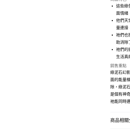
LINE Pay
這些綠
面情緒
Apple Pay
他們天
街口支付
量連接
祂們也
悠遊付
助消除
ATM付款
祂們的
生活真
銷售重點
運送方式
綠泥石幻
全家取貨
面的能量
每筆NT$8
除，綠泥
是個有神
7-11取貨
祂能同時連
每筆NT$8
賣家宅配
商品相關分
每筆NT$8