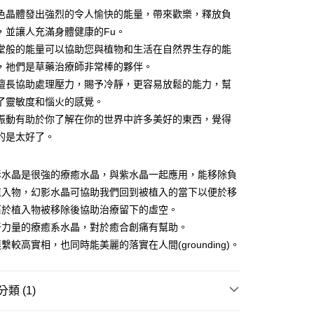
色晶體發出強烈的令人愉快的能量，帶來歡樂，釋放負
，並讓人充滿身體健康的Fu。
堂般的能量可以協助您與植物和生活在自然界生存的能
，祂們是草藥治療師非常棒的夥伴。
擅長協助處理壓力，賜予冷靜，更容易放鬆的能力，幫
了靈敏度和惱火的感覺。
振動有助於你了解在你的世界中許多美好的東西，覺得
的是太好了。
影水晶是很強的療癒水晶，與紫水晶一起應用，能移除負
付款
植入物，幻影水晶可協助我們回到被植入的當下以便於移
0，滿NT$3,000(含以上)免運費
石於植入物被移除後協助治療留下的虛空。
奇力量的療癒系水晶，對於癒合創痛有幫助。
付款
繫較高實相，也同時能美麗的落實在人間(grounding)。
0，滿NT$3,000(含以上)免運費
幫您送（台灣）
類 (1)
0，滿NT$3,000(含以上)免運費