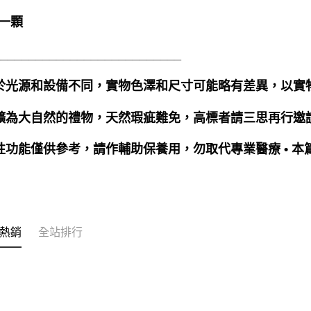
一顆
___________________________
由於光源和設備不同，實物色澤和尺寸可能略有差異，以實
晶礦為大自然的禮物，天然瑕疵難免，高標者請三思再行邀
靈性功能僅供參考，請作輔助保養用，勿取代專業醫療 • 本
熱銷
全站排行