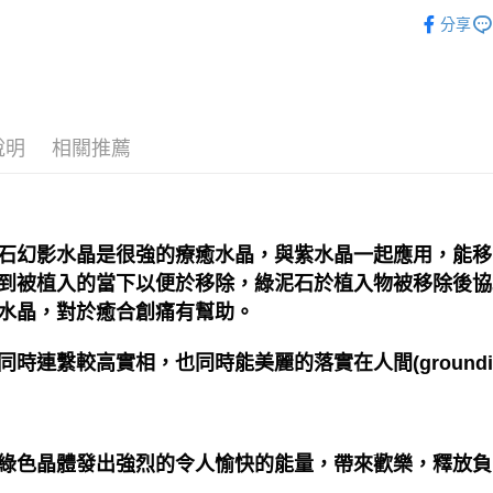
礦石｜🍀
郵局幫你
分享
每筆NT$8
付款後門
免運費
說明
相關推薦
石幻影水晶是很強的療癒水晶，與紫水晶一起應用，能移
到被植入的當下以便於移除，綠泥石於植入物被移除後協
水晶，對於癒合創痛有幫助。
同時連繫較高實相，也同時能美麗的落實在人間(groundi
綠色晶體發出強烈的令人愉快的能量，帶來歡樂，釋放負