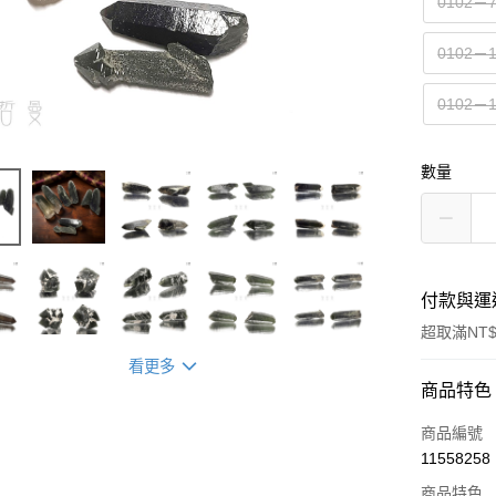
0102－
0102－
0102－
數量
付款與運
超取滿NT$
看更多
付款方式
商品特色
信用卡一
商品編號
11558258
超商取貨
商品特色