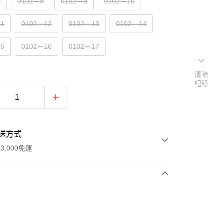
7
0102－8
0102－9
0102－10
11
0102－12
0102－13
0102－14
15
0102－16
0102－17
清除
紀錄
送方式
3,000免運
次付款
付款