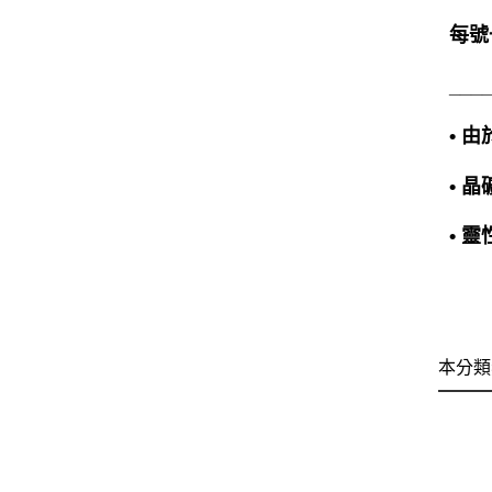
每號
___
• 
• 
• 
本分類