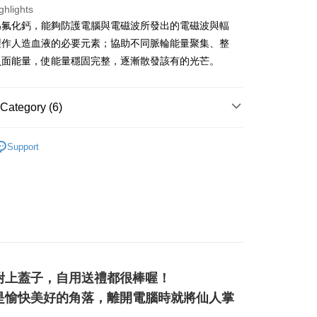
ghlights
fer
為氟化鈣，能夠防護電腦與電磁波所發出的電磁波與輻
製作人造血液的必要元素；協助不同脈輪能量聚集、整
 Method
負面能量，使能量穩固完整，逐漸散發該有的光芒。
付款
r | Free shipping on orders of NT$3,000 or more
Category (6)
付款
/晶球/寶石樹/金字塔/雕件
天使/獨角獸/骷髏頭/其他
Support
r | Free shipping on orders of NT$3,000 or more
多彩色系礦石
螢石 Fluorite
幫您送（台灣）
r | Free shipping on orders of NT$3,000 or more
綠色系礦石-心輪/健康/財富/療癒
橄欖石 Peridot
送（離島）
生日石/手帳/御守/會員卡
🎂八月｜橄欖石/尖晶石
r | Free shipping on orders of NT$3,000 or more
🎓
風水/擺陣
市自取
等軸晶系 § 固定
附上蓋子，自用送禮都很棒喔！
ing
是愉快美好的角落，離開電腦時就將仙人掌