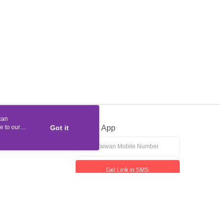
can
e to our
Got it
Official App
Get Link in SMS
If received suspicious phone call, please contact the 165 Anti-Fraud Hotline
This website is best viewed in Google Chrome, Firefox, or Edge or above.