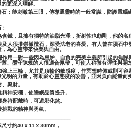
理的更深入理解。
紫螢石：能刺激第三眼，傳導通靈時的一般常識，防護電腦
 :
 因為含鐵，且擁有獨特的油脂光澤，折射性也頗剛，他的
 古埃及人很推崇橄欖石，深受法老的喜愛。有人曾在隕石
量，為心靈帶來快樂與自由。
 心理作用—對一些因為忌妒、自負的完美主義所引起的焦
守舊、墨守陳規的人很適合佩帶，可使人稍微有彈性與開
 可加強上三輪，尤其是頂輪的敏感度，作冥想時佩戴則可
般光明的力量，有助於心靈態度的改善，並因負面能量而
招財、聚財。
促進精神安穩，使睡眠品質提升。
當護身符配戴時，可避邪化煞。
激發挑戰的精神與勇氣。
_________________________
尺寸約40 x 11 x 30mm，