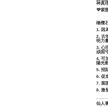
神真
💜
橄欖石
1.
2.
明力
3.
頑固
4.
陽光
5. 
6. 
7. 
8. 
____
仙人掌