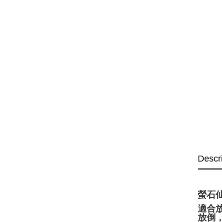
Descr
螢石
適合
放倒