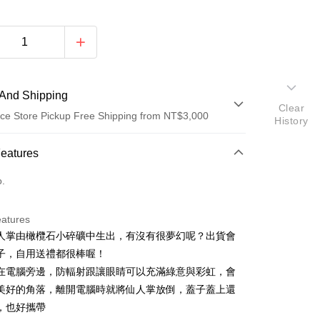
And Shipping
Clear
ce Store Pickup Free Shipping from NT$3,000
History
 Method
Features
d (Full Payment)
o.
ce Store Pickup and Pay
eatures
人掌由橄欖石小碎礦中生出，有沒有很夢幻呢？出貨會
子，自用送禮都很棒喔！
在電腦旁邊，防輻射跟讓眼睛可以充滿綠意與彩虹，會
美好的角落，離開電腦時就將仙人掌放倒，蓋子蓋上還
，也好攜帶
t