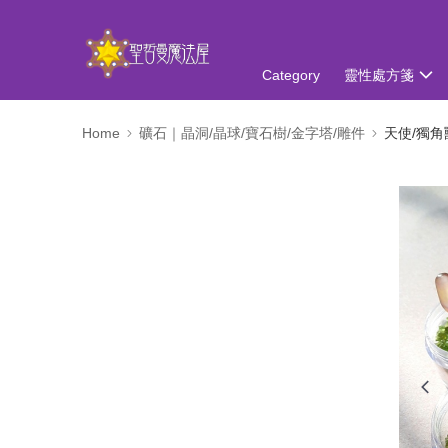
Category
靈性處方箋
Home
礦石｜晶洞/晶球/寶石樹/金字塔/雕件
天使/獨角