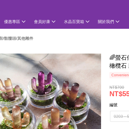
優惠專區
會員好康
水晶百寶箱
關於我們
獸/骷髏頭/其他雕件
🌈螢石
橄欖石 雕
Convenienc
NT$700
NT$5
編號
0203－