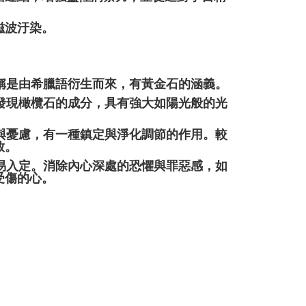
磁波汙染。
名稱是由希臘語衍生而來，有黃金石的涵義。
中發現橄欖石的成分，具有強大如陽光般的光
躁與憂慮，有一種鎮定與淨化調節的作用。較
放。
容易入定。消除內心深處的恐懼與罪惡感，如
受傷的心。