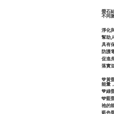
螢石
不同
淨化
幫助
具有
防護
促進
落實
💛
能量
💚
🩵
祂的
藍色