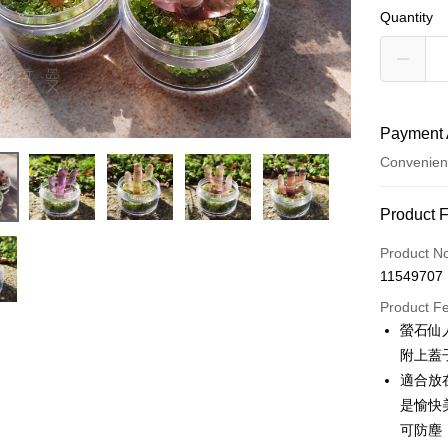
Quantity
Payment 
Convenien
Payment
Product 
Credit Car
Product N
11549707
Convenien
Product F
LINE Pay
螢石仙
附上蓋
Apple Pay
適合放
JKOPAY
是愉快
可防塵
Easy Walle