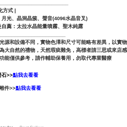
_________________________
化方式 |
月光、晶洞晶簇、聲音(4096水晶音叉)
曼自薦：太拉水晶能量噴霧、聖木純露
________________________
由於光源和設備不同，實物色澤和尺寸可能略有差異，以實
晶礦為大自然的禮物，天然瑕疵難免，高標者請三思或來店
靈性功能僅供參考，請作輔助保養用，勿取代專業醫療
石>>
點我去看看
雕件>>
點我去看看