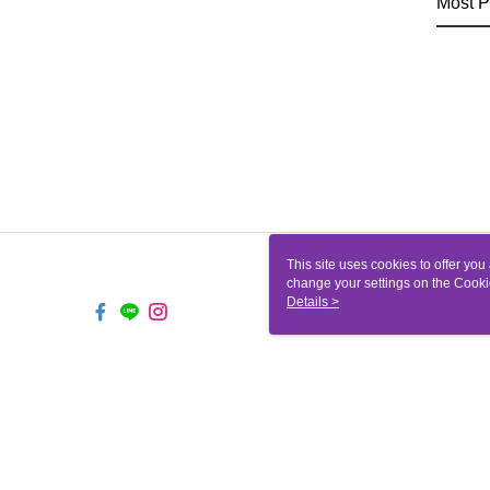
Most P
This site uses cookies to offer y
change your settings on the Cooki
use of cookies as described in ou
Details >
TW-MWG1-67-205 Web2.0 De
© 2026 by 聖哲曼顧問有限公司