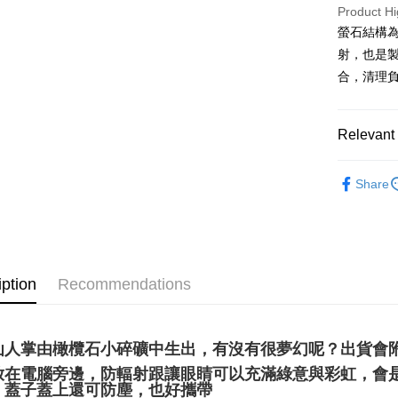
Product Hi
ATM Trans
螢石結構
射，也是
Shipping
合，清理
全家取貨
NT$80/orde
Relevant 
7-11取貨
礦石｜晶洞
Share
NT$80/orde
雕件
礦石｜🌈
賣家宅配
NT$80/orde
礦石｜🍀
郵局幫你
送禮｜🎁
iption
Recommendations
NT$80/orde
✍️考試專區
付款後門
❄晶系❄
仙人掌由橄欖石小碎礦中生出，有沒有很夢幻呢？出貨會
Free shipp
放在電腦旁邊，防輻射跟讓眼睛可以充滿綠意與彩虹，會
，蓋子蓋上還可防塵，也好攜帶