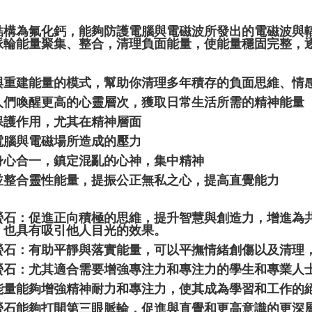
結構為氟化鈣，能夠防護電腦與電磁波所發出的電磁波與
脈輪能量聚集、整合，清理負面能量，使能量穩固完整，
與重建能量的模式，幫助你清理多年積存的負面思維、情
人們喚醒更高的心靈層次，獲取日常生活所需的精神能量
保護作用，尤其在精神層面
電腦與電磁場所造成的壓力
身心合一，鎮定混亂的心神，集中精神
並整合靈性能量，提振公正無私之心，提高直覺能力
黃螢石：促進正向積極的思維，提升智慧與創造力，增進為
，也具有吸引他人目光的效果。
綠螢石：有助平靜與落實能量，可以平撫情緒創傷以及清理
藍螢石：尤其適合需要增強專注力和專注力的學生和專業人
能量能夠增強精神耐力和專注力，使其成為學習和工作的
螢石能夠打開第三眼脈輪，促進與直覺和更高意識的更深