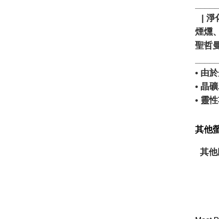
____
⠀| 淨
煙燻、
聖哲
____
• 
• 
• 
其他螢
其他