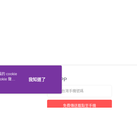
 cookie
kie 聲明
我知道了
官方APP
免費傳送載點至手機
若接到可疑電話，請洽詢165反詐騙專線
本站最佳瀏覽環境請使用 Google Chrome、Firefox 或 Edge 以上版本