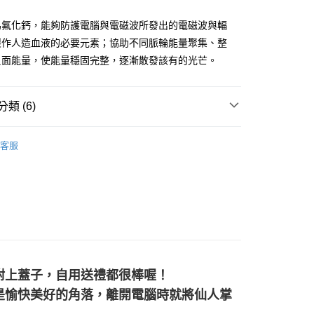
為氟化鈣，能夠防護電腦與電磁波所發出的電磁波與輻
製作人造血液的必要元素；協助不同脈輪能量聚集、整
負面能量，使能量穩固完整，逐漸散發該有的光芒。
付款
類 (6)
0，滿NT$3,000(含以上)免運費
付款
/晶球/寶石樹/金字塔/雕件
天使/獨角獸/骷髏頭/其他
客服
0，滿NT$3,000(含以上)免運費
多彩色系礦石
螢石 Fluorite
幫您送（台灣）
綠色系礦石-心輪/健康/財富/療癒
橄欖石 Peridot
0，滿NT$3,000(含以上)免運費
生日石/手帳/御守/會員卡
🎂八月｜橄欖石/尖晶石
送（離島）
🎓
風水/擺陣
0，滿NT$3,000(含以上)免運費
等軸晶系 § 固定
市自取
附上蓋子，自用送禮都很棒喔！
是愉快美好的角落，離開電腦時就將仙人掌