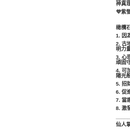
神真
💜
橄欖石
1.
2.
明力
3.
頑固
4.
陽光
5. 
6. 
7. 
8. 
____
仙人掌