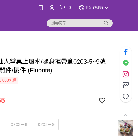
0
中文 (繁體)
仙人掌桌上風水/隨身攜帶盒0203-5~9號
件/擺件 (Fluorite)
3,000免運
55
5
0203－8
0203－9