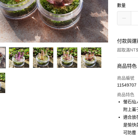
數量
付款與運
超取滿NT$
付款方式
商品特色
信用卡一
商品編號
11549707
超商取貨
商品特色
LINE Pay
螢石仙
附上蓋
Apple Pay
適合放
街口支付
是愉快
可防塵
悠遊付