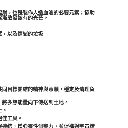
輻射，也是製作人造血液的必要元素；協助
逐漸散發該有的光芒。
感，以及情緒的垃圾
共同目標團結的精神與意願，穩定及清理負
，將多餘能量向下傳送到土地。
士。
絕佳工具。
層連結，增強靈性洞察力，並促進對宇宙精