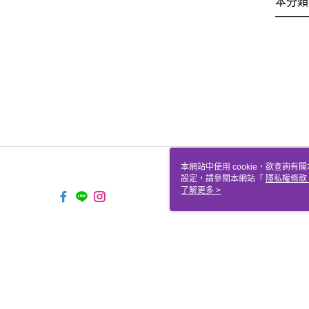
本分類
本網站中使用 cookie，欲查詢有關
設定，請參閱本網站「
隱私權條款
使用 cookie。
了解更多 >
TW-MWG1-67-253 Web2.0 De
© 2026 by 聖哲曼顧問有限公司