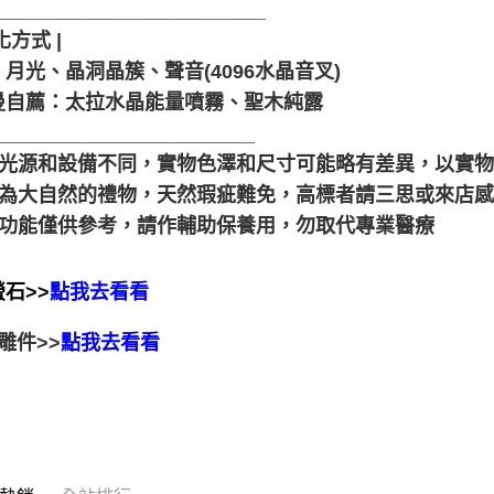
_________________________
化方式 |
月光、晶洞晶簇、聲音(4096水晶音叉)
曼自薦：太拉水晶能量噴霧、聖木純露
________________________
由於光源和設備不同，實物色澤和尺寸可能略有差異，以實
晶礦為大自然的禮物，天然瑕疵難免，高標者請三思或來店
靈性功能僅供參考，請作輔助保養用，勿取代專業醫療
石>>
點我去看看
雕件>>
點我去看看