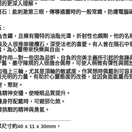
理的更深入理解。
紫螢石：能刺激第三眼，傳導通靈時的一般常識，防護電腦
 :
 因為含鐵，且擁有獨特的油脂光澤，折射性也頗剛，他的
 古埃及人很推崇橄欖石，深受法老的喜愛。有人曾在隕石
量，為心靈帶來快樂與自由。
 心理作用—對一些因為忌妒、自負的完美主義所引起的焦
守舊、墨守陳規的人很適合佩帶，可使人稍微有彈性與開
 可加強上三輪，尤其是頂輪的敏感度，作冥想時佩戴則可
般光明的力量，有助於心靈態度的改善，並因負面能量而
招財、聚財。
促進精神安穩，使睡眠品質提升。
當護身符配戴時，可避邪化煞。
激發挑戰的精神與勇氣。
_________________________
尺寸約40 x 11 x 30mm，