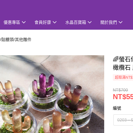
優惠專區
會員好康
水晶百寶箱
關於我們
/骷髏頭/其他雕件
🌈螢石
橄欖石 雕
超取滿NT$
NT$700
NT$5
編號
0203－