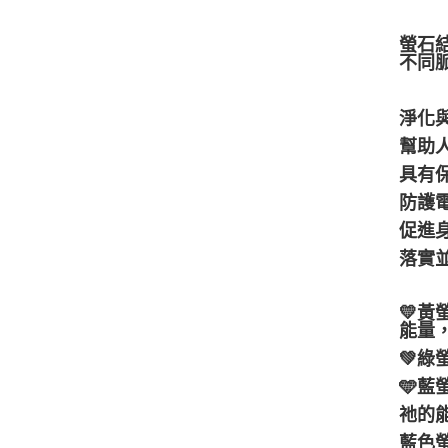
螢石
不同
淨化
幫助
具有
防護
促進
落實
💛
能量
💚
🩵
祂的
藍色