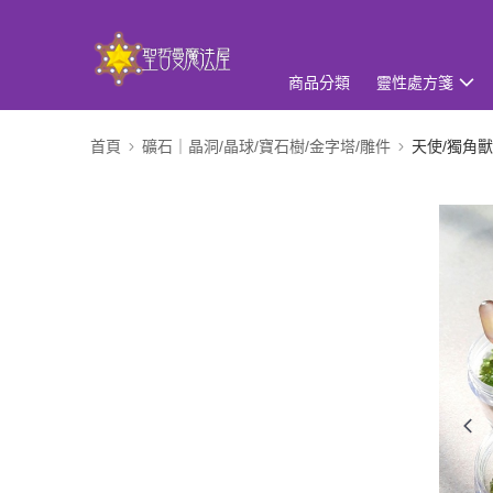
商品分類
靈性處方箋
首頁
礦石｜晶洞/晶球/寶石樹/金字塔/雕件
天使/獨角獸