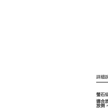
詳細
螢石
適合
放倒