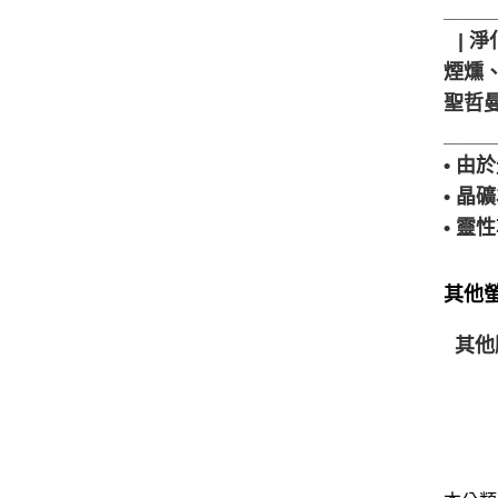
____
⠀| 淨
煙燻、
聖哲
____
• 
• 
• 
其他螢
其他