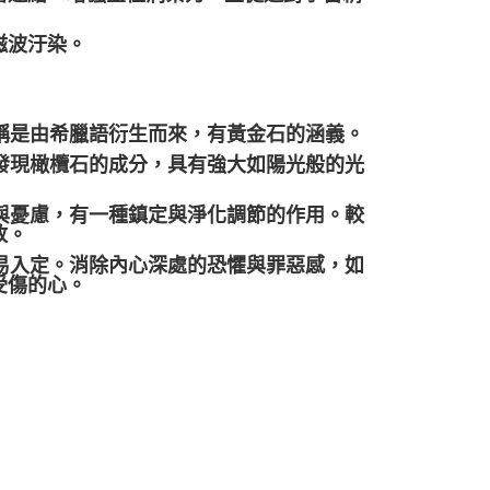
磁波汙染。
名稱是由希臘語衍生而來，有黃金石的涵義。
中發現橄欖石的成分，具有強大如陽光般的光
躁與憂慮，有一種鎮定與淨化調節的作用。較
放。
容易入定。消除內心深處的恐懼與罪惡感，如
受傷的心。