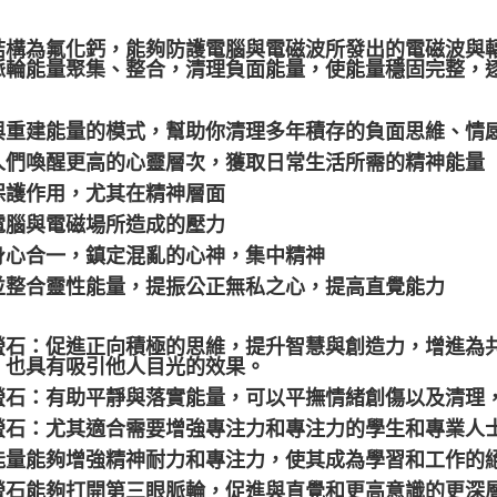
結構為氟化鈣，能夠防護電腦與電磁波所發出的電磁波與
脈輪能量聚集、整合，清理負面能量，使能量穩固完整，
與重建能量的模式，幫助你清理多年積存的負面思維、情
人們喚醒更高的心靈層次，獲取日常生活所需的精神能量
保護作用，尤其在精神層面
電腦與電磁場所造成的壓力
身心合一，鎮定混亂的心神，集中精神
並整合靈性能量，提振公正無私之心，提高直覺能力
黃螢石：促進正向積極的思維，提升智慧與創造力，增進為
，也具有吸引他人目光的效果。
綠螢石：有助平靜與落實能量，可以平撫情緒創傷以及清理
藍螢石：尤其適合需要增強專注力和專注力的學生和專業人
能量能夠增強精神耐力和專注力，使其成為學習和工作的
螢石能夠打開第三眼脈輪，促進與直覺和更高意識的更深