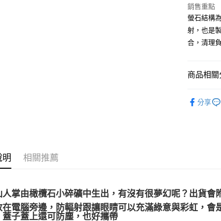
銷售重點
ATM付款
螢石結構
射，也是
合，清理
運送方式
全家取貨
商品相關分
每筆NT$8
7-11取貨
礦石｜晶洞
分享
雕件
每筆NT$8
礦石｜🌈
賣家宅配
礦石｜🍀
每筆NT$8
送禮｜🎁
說明
相關推薦
郵局幫你
✍️考試專區
每筆NT$8
❄晶系❄
付款後門
仙人掌由橄欖石小碎礦中生出，有沒有很夢幻呢？出貨會
免運費
放在電腦旁邊，防輻射跟讓眼睛可以充滿綠意與彩虹，會
，蓋子蓋上還可防塵，也好攜帶