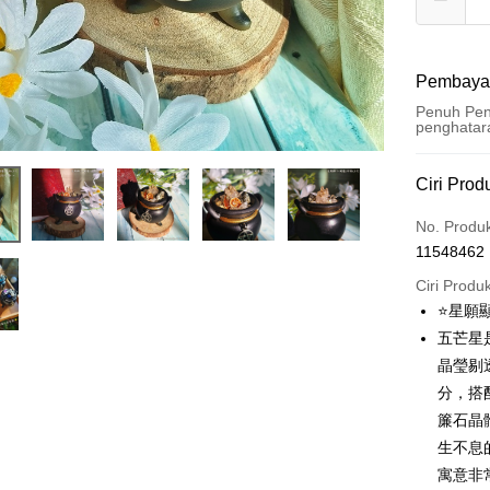
Pembaya
Penuh Pen
penghatar
Kaedah 
Ciri Prod
Kad Kredi
No. Produ
11548462
Pengambil
Ciri Produ
LINE Pay
⭐️星願
五芒星
Apple Pay
晶瑩剔
JKOPAY
分，搭
簾石晶
Easy Walle
生不息
Pemindah
寓意非