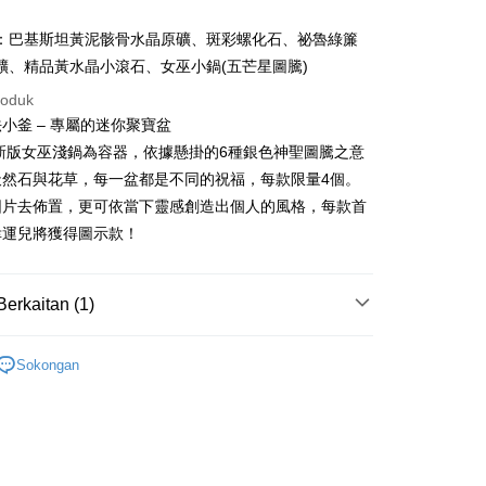
Penghantaran
：巴基斯坦黃泥骸骨水晶原礦、斑彩螺化石、祕魯綠簾
礦、精品黃水晶小滾石、女巫小鍋(五芒星圖騰)
付款
roduk
anan | Penghantaran percuma untuk pesanan
法小釜 – 專屬的迷你聚寶盆
atau lebih
6新版女巫淺鍋為容器，依據懸掛的6種銀色神聖圖騰之意
付款
天然石與花草，每一盆都是不同的祝福，每款限量4個。
anan | Penghantaran percuma untuk pesanan
圖片去佈置，更可依當下靈感創造出個人的風格，每款首
atau lebih
幸運兒將獲得圖示款！
幫您送（台灣）
anan | Penghantaran percuma untuk pesanan
Berkaitan (1)
atau lebih
套組💝
招財/納福
Sokongan
送（離島）
anan | Penghantaran percuma untuk pesanan
atau lebih
市自取