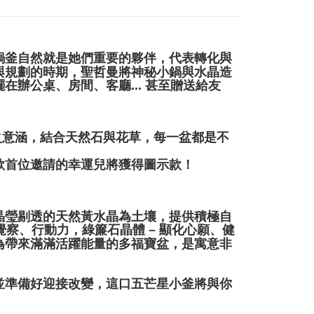
ran percuma
鍋釜自然就是她們重要的夥伴，代表轉化與
與規劃的時期，聖哲曼將神秘小鍋與水晶造
辦公桌、房間、客廳... 甚至贈送給友
騰之意涵，結合天然石與花草，每一盆都是不
款首位邀請的幸運兒將獲得圖示款！
晶瑩剔透的天然黃水晶為土壤，提供積極自
覺察、行動力，綠簾石晶體 – 顯化心願、健
為帶來滿滿活躍能量的多福寶盆，是寓意非
並準備好迎接改變，這口五芒星小釜將與你