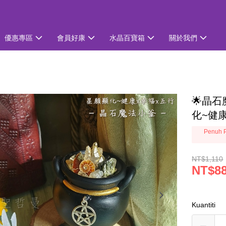
優惠專區
會員好康
水晶百寶箱
關於我們
🌟晶石
化~健
Penuh P
NT$1,110
NT$8
Kuantiti