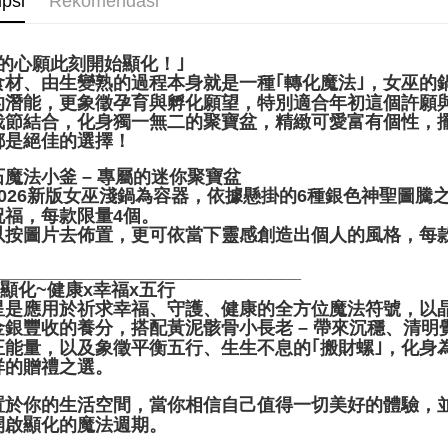
ipsi
Rekomendasi
Penghanta
有的心願此刻開始顯化！｣
食材、由生變熟的過程本身就是一種｢轉化魔法｣，女巫的
的潛能，更象徵孕育與孵化願望，特別適合年初這個許願
栽節結合，化身獨一無二的聚寶盆，精緻可愛富有個性，擺在
都是絕佳的選擇！
石魔法小釜 – 專屬的迷你聚寶盆
2026新版女巫淺鍋為容器，依據懸掛的6種銀色神聖圖
祝福，每款限量4個。
以按圖片去佈置，更可依當下靈感創造出個人的風格，每
_______________________________
願顯化~健康x幸福x五行
星是應用於祈求幸福、守護、健康的全方位魔法符號，以
金銀豐收的養分，搭配黃泥骸骨小長老 – 帶來沉穩、清明
正能量，以及象徵平衡五行、生生不息的｢搬財螺｣，化身
的贈禮之選。​
置於你的生活空間，當你相信自己值得一切美好的體驗，
開啟顯化的魔法週期。