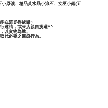
小原礦、精品黃水晶小滾石、女巫小鍋(五
都能在這覓得緣礦~
行邀請，或來店親自挑選^^
差，以實物為準。
可取代必要之醫療行為。