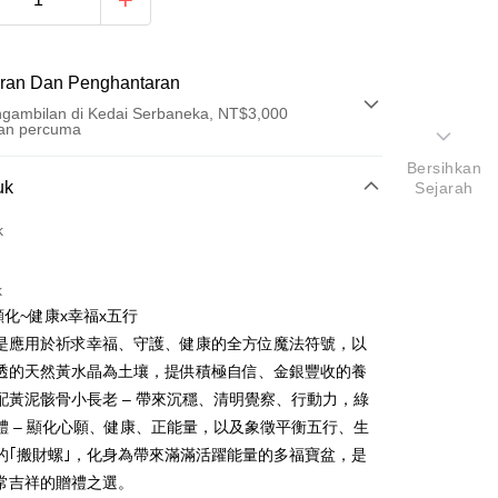
ran Dan Penghantaran
gambilan di Kedai Serbaneka, NT$3,000
an percuma
Bersihkan
Pembayaran
uk
Sejarah
t (Bayaran Penuh)
k
an di Kedai Serbaneka
k
顯化~健康x幸福x五行
是應用於祈求幸福、守護、健康的全方位魔法符號，以
透的天然黃水晶為土壤，提供積極自信、金銀豐收的養
配黃泥骸骨小長老 – 帶來沉穩、清明覺察、行動力，綠
體 – 顯化心願、健康、正能量，以及象徵平衡五行、生
t
的｢搬財螺｣，化身為帶來滿滿活躍能量的多福寶盆，是
an ATM
常吉祥的贈禮之選。​