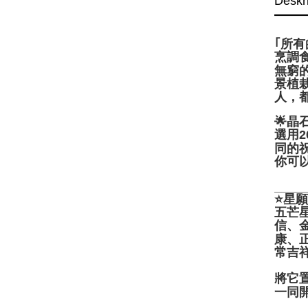
Deskr
｢所
烹調
無窮
景植
人，
🌟晶
選用
同的
你可
____
⭐️星
五芒
信、
康、
常吉祥
將它
一同