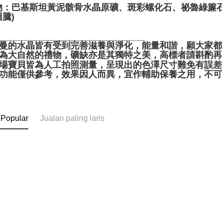
物：巴基斯坦黃泥骸骨水晶原礦、斑彩螺化石、祕魯綠簾石
騰)
______________________________
聖哲曼的水晶皆有受到完善滋養與淨化，能量和諧，願大家
晶礦為大自然的禮物，礦缺亦是其獨特之美，高標者請斟酌再
本賣場寶貝皆為人工拍照測量，呈現出的色澤尺寸難免有誤
靈性功能僅供參考，效果因人而異，宜作輔助保養之用，不
 Popular
Jualan paling laris