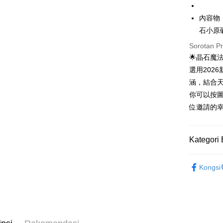
Pilihan 
內容物
石小原
全家取貨
Sorotan P
NT$80/pes
🌟晶石魔
NT$3,000 
選用202
7-11取貨
涵，結合
NT$80/pes
你可以按
NT$3,000 
位邀請的
賣家宅配
NT$80/pes
Kategori 
NT$3,000 
聖哲曼精選
Kongsi
郵局幫你
NT$80/pes
NT$3,000 
付款後門