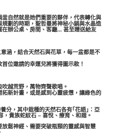
鍋釜自然就是她們重要的夥伴，代表轉化與
與規劃的時期，聖哲曼將神秘小鍋與水晶造
辦公桌、房間、客廳... 甚至贈送給友
騰之意涵，結合天然石與花草，每一盆都是不
款首位邀請的幸運兒將獲得圖示款！
吸吹越荒野，萬物齊聲歌唱。
開拓新計畫，或是感到心靈疲憊，讓綠色的
養分，其中栽種的天然石各有｢花語｣：亞
容，貴族蛇紋石 – 喜悅、療育、和諧。
要放鬆神經、需要突破瓶頸的靈感與智慧
。