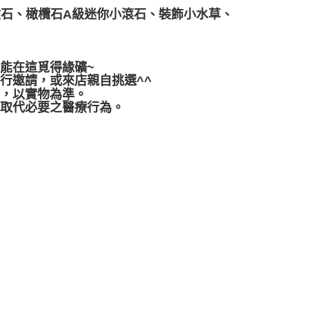
紋石、橄欖石A級迷你小滾石、裝飾小水草、
都能在這覓得緣礦~
行邀請，或來店親自挑選^^
差，以實物為準。
可取代必要之醫療行為。