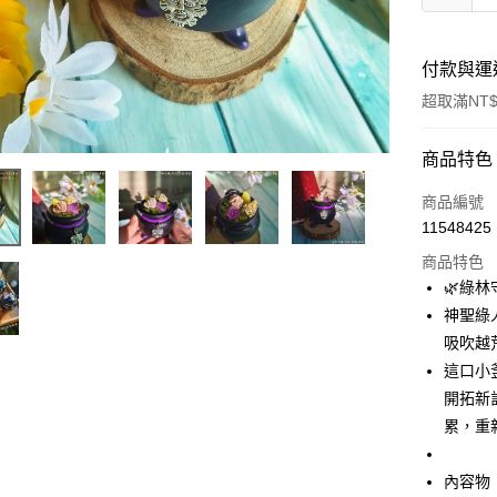
付款與運
超取滿NT$
付款方式
商品特色
信用卡一
商品編號
11548425
超商取貨
商品特色
LINE Pay
🌿綠林
神聖綠
Apple Pay
吸吹越
街口支付
這口小
開拓新
悠遊付
累，重
ATM付款
內容物