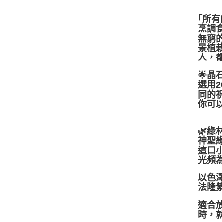
｢所
烹調
無窮
景植
人，
🌟晶
選用
同的
你可
____
🌿綠
神聖
這口
光頻
以色
法隆紫
適合
時，