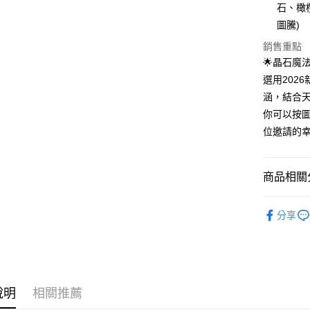
石、橄
運送方式
圖騰)
全家取貨
銷售重點
每筆NT$8
🌟晶石魔
選用202
7-11取貨
涵，結合
每筆NT$8
你可以按
賣家宅配
位邀請的
每筆NT$8
郵局幫你
商品相關分
每筆NT$8
聖哲曼精選
付款後門
分享
免運費
說明
相關推薦