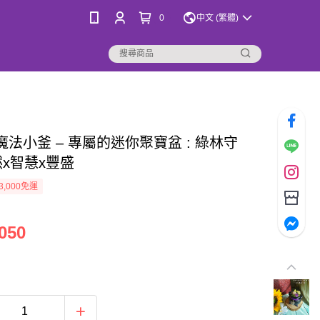
0
中文 (繁體)
魔法小釜 – 專屬的迷你聚寶盆 : 綠林守
然x智慧x豐盛
3,000免運
050