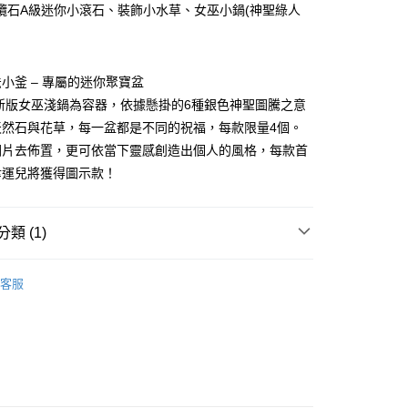
欖石A級迷你小滾石、裝飾小水草、女巫小鍋(神聖綠人
付款
0，滿NT$3,000(含以上)免運費
法小釜 – 專屬的迷你聚寶盆
6新版女巫淺鍋為容器，依據懸掛的6種銀色神聖圖騰之意
付款
天然石與花草，每一盆都是不同的祝福，每款限量4個。
0，滿NT$3,000(含以上)免運費
圖片去佈置，更可依當下靈感創造出個人的風格，每款首
幫您送（台灣）
幸運兒將獲得圖示款！
0，滿NT$3,000(含以上)免運費
送（離島）
類 (1)
0，滿NT$3,000(含以上)免運費
套組💝
招財/納福
市自取
客服