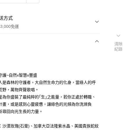
送方式
3,000免運
清除
紀錄
次付款
付款
守護~自然x智慧x豐盛
人是森林的守護者，大自然生命力的化身，當綠人的呼
荒野，萬物齊聲歌唱。
釜為你盛裝了最純粹的｢生｣之能量，若你正處於轉職、
計畫，或是感到心靈疲憊，讓綠色的光頻為你洗滌負
新尋回向光生長的力量。
：沙漠玫瑰(石膏)、加拿大亞法隆紫水晶、美國貴族蛇紋