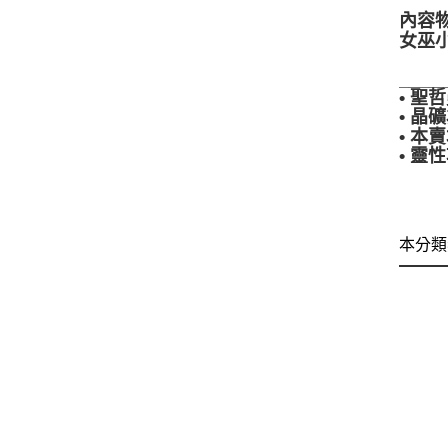
內容
女巫小
____
• 
• 
• 
• 
本分類