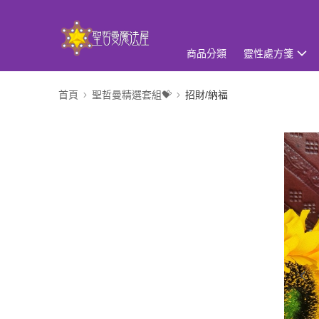
商品分類
靈性處方箋
首頁
聖哲曼精選套組💝
招財/納福