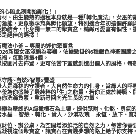
有的心願此刻開始顯化！｣
食材、由生變熟的過程本身就是一種｢轉化魔法｣，女巫的
的潛能，更象徵孕育與孵化願望，特別適合年初這個許願
栽節結合，化身獨一無二的聚寶盆，精緻可愛富有個性，擺在
都是絕佳的選擇！
石魔法小釜 – 專屬的迷你聚寶盆
2026新版女巫淺鍋為容器，依據懸掛的6種銀色神聖圖
祝福，每款限量4個。
以按圖片去佈置，更可依當下靈感創造出個人的風格，每
_______________________________
林守護~自然x智慧x豐盛
綠人是森林的守護者，大自然生命力的化身，當綠人的呼
小釜為你盛裝了最純粹的｢生｣之能量，若你正處於轉職、
為你洗滌負累，重新尋回向光生長的力量。
澤極為翠綠的A級橄欖石為土壤，提供聚財、化煞、勇氣的
水晶 – 智慧、轉化、貴人，沙漠玫瑰 – 永恆、放下、寬
放財位、辦公桌，為空間增添鮮活的自然之力，每當你需
就凝視這個聚寶盆，讓寶石在實踐夢想的路上給予你支持