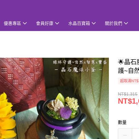
優惠專區
會員好康
水晶百寶箱
關於我們
🌟晶石
護~自
超取滿NT$
NT$1,315
NT$1,
數量