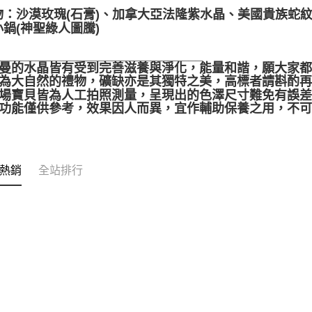
物：沙漠玫瑰(石膏)、加拿大亞法隆紫水晶、美國貴族蛇
鍋(神聖綠人圖騰)
______________________________
聖哲曼的水晶皆有受到完善滋養與淨化，能量和諧，願大家
晶礦為大自然的禮物，礦缺亦是其獨特之美，高標者請斟酌再
本賣場寶貝皆為人工拍照測量，呈現出的色澤尺寸難免有誤
靈性功能僅供參考，效果因人而異，宜作輔助保養之用，不
熱銷
全站排行