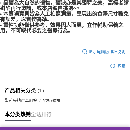
• 晶礦為大自然的禮物，礦缺亦是其獨特之美，高標者請
斟酌再行邀請，或來店親自挑選^^
• 本賣場寶貝皆為人工拍照測量，呈現出的色澤尺寸難免
有誤差，以實物為準。
• 靈性功能僅供參考，效果因人而異，宜作輔助保養之
用，不可取代必要之醫療行為。
显示电脑版详细说明
客服
产品相关分类 (1)
聖哲曼精選套組💝
招財/納福
本分类热销
全站排行