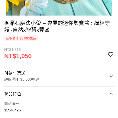
🌟晶石魔法小釜 – 專屬的迷你聚寶盆 : 綠林守
護~自然x智慧x豐盛
超取满NT$3,000免运
NT$1,315
NT$1,050
付款与运送
超取满NT$3,000免运
付款方式
商品特色
信用卡一次付款
商品编号
超商取货付款
11548425
LINE Pay