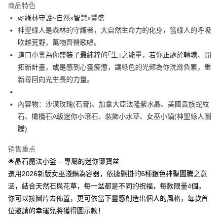
商品特色
Apple Pay
🌿綠林守護~自然x智慧x豐盛
神聖綠人是森林的守護者，大自然生命力的化身，當綠人的呼吸
街口支付
吹越荒野，萬物齊聲歌唱。
悠遊付
這口小釜為你盛裝了最純粹的｢生｣之能量，若你正處於轉職、開
拓新計畫，或是感到心靈疲憊，讓綠色的光頻為你洗滌負累，重
ATM付款
新尋回向光生長的力量。
运送方式
內容物：沙漠玫瑰(石膏)、加拿大亞法隆紫水晶、美國貴族蛇紋
全家取貨付款
石、橄欖石A級迷你小滾石、裝飾小水草、女巫小鍋(神聖綠人圖
每笔NT$80，满NT$3,000(含以上)免运费
騰)
7-11取貨付款
销售重点
每笔NT$80，满NT$3,000(含以上)免运费
🌟晶石魔法小釜 – 專屬的迷你聚寶盆
賣家宅配幫您送（台灣）
選用2026新版女巫淺鍋為容器，依據懸掛的6種銀色神聖圖騰之意
涵，結合天然石與花草，每一盆都是不同的祝福，每款限量4個。
每笔NT$80，满NT$3,000(含以上)免运费
你可以按圖片去佈置，更可依當下靈感創造出個人的風格，每款首
郵局幫你送（離島）
位邀請的幸運兒將獲得圖示款！
每笔NT$80，满NT$3,000(含以上)免运费