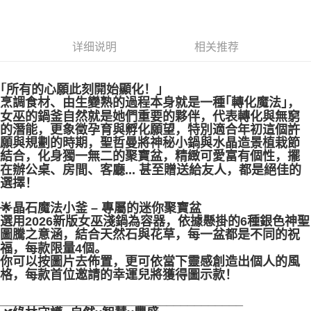
付款後門市自取
免运费
详细说明
相关推荐
｢所有的心願此刻開始顯化！｣
烹調食材、由生變熟的過程本身就是一種｢轉化魔法｣，
女巫的鍋釜自然就是她們重要的夥伴，代表轉化與無窮
的潛能，更象徵孕育與孵化願望，特別適合年初這個許
願與規劃的時期，聖哲曼將神秘小鍋與水晶造景植栽節
結合，化身獨一無二的聚寶盆，精緻可愛富有個性，擺
在辦公桌、房間、客廳... 甚至贈送給友人，都是絕佳的
選擇！
🌟晶石魔法小釜 – 專屬的迷你聚寶盆
選用2026新版女巫淺鍋為容器，依據懸掛的6種銀色神聖
圖騰之意涵，結合天然石與花草，每一盆都是不同的祝
福，每款限量4個。
你可以按圖片去佈置，更可依當下靈感創造出個人的風
格，每款首位邀請的幸運兒將獲得圖示款！
___________________________________