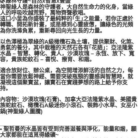
🌿綠林守護~自然x智慧x豐盛
神聖綠人是森林的守護者，大自然生命力的化身，當綠
人的呼吸吹越荒野，萬物齊聲歌唱。
這口小釜為你盛裝了最純粹的｢生｣之能量，若你正處於
轉職、開拓新計畫，或是感到心靈疲憊，讓綠色的光頻
為你洗滌負累，重新尋回向光生長的力量。
以色澤極為翠綠的A級橄欖石為土壤，提供聚財、化煞、
勇氣的養分，其中栽種的天然石各有｢花語｣：亞法隆紫
水晶 – 智慧、轉化、貴人，沙漠玫瑰 – 永恆、放下、寬
容，貴族蛇紋石 – 喜悅、療育、和諧。
適合放財位、辦公桌，為空間增添鮮活的自然之力，每
當你需要放鬆神經、需要突破瓶頸的靈感與智慧時，就
凝視這個聚寶盆，讓寶石在實踐夢想的路上給予你支
持。
內容物：沙漠玫瑰(石膏)、加拿大亞法隆紫水晶、美國貴
族蛇紋石、橄欖石A級迷你小滾石、裝飾小水草、女巫小
鍋(神聖綠人圖騰)
__________________________________
• 聖哲曼的水晶皆有受到完善滋養與淨化，能量和諧，願
大家都能在這覓得緣礦~