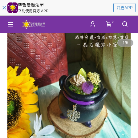
聖哲曼魔法屋
开启APP
立刻使用官方 APP
0
1
/
6