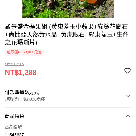
🍎豐盛金蘋果組 (黃東菱玉小蘋果+綠簾花崗石
+尚比亞天然黃水晶+黃虎眼石+綠東菱玉+生命
之花瑪瑙片)
超取滿NT$3,000免運
NT$1,610
NT$1,288
付款與運送方式
超取滿NT$3,000免運
付款方式
商品特色
信用卡一次付款
商品編號
超商取貨付款
11545627