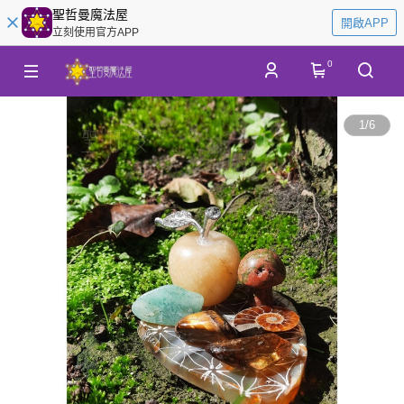
聖哲曼魔法屋
開啟APP
立刻使用官方APP
0
1
/
6