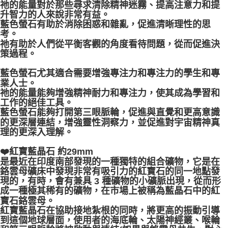
祂的能量對於那些尋求清除精神迷霧、提高注意力和提
升智力的人來說非常有益。
藍色螢石有助於消除困惑和雜亂，促進清晰理性的思
考。
祂有助於人們從平衡客觀的角度看待問題，從而促進決
策過程。
藍色螢石尤其適合需要增強專注力和專注力的學生和專
業人士。
祂的能量能夠增強精神耐力和專注力，使其成為學習和
工作的絕佳工具。
藍色螢石能夠打開第三眼脈輪，促進與直覺和更高意識
的更深層連結，增強靈性洞察力，並促進對宇宙精神真
理的更深入理解。
❤️紅寶藍晶石 約29mm
是最近在印度南部發現的一種獨特的組合礦物，它是在
鉻雲母礦床中發現非常有吸引力的紅寶石的同一地點發
現的，有時，會有兼具 3 種礦物的小礦脈出現，從而形
成一種極其稀有的礦物，在市場上被稱為藍晶石中的紅
寶石鉻雲母。
紅寶藍晶石在協助接地紮根的同時，將更高的振動引導
到這個地球層面，使用者的海底輪、太陽神經叢、喉輪