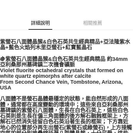
每筆NT$80，滿NT$3,000(含以上)免運費
付款後門市自取
詳細說明
相關推薦
免運費
紫螢石八面體晶簇&白色石英共生經典精品+亞法隆紫水
晶+藍色火焰列木里亞螢石+紅寶藍晶石
🍇紫螢石八面體晶簇&白色石英共生經典精品 約34mm
亞利桑那州墓碑鎮二次機會礦脈
Violet fluorite octahedral crystals that formed on
white quartz epimorphs after calcite
From Second Chance Vein, Tombstone, Arizona,
USA
八面體不是螢石晶體最穩定的狀態，能自然形成的八面
體，通常都在高度變動的環境中；這些來自亞利桑那州
墓碑鎮的紫螢石八面體，生長在白色石英上，這些白色
石英則是生長在偏三角面體的後方解石融蝕框架上，方
解石已然消失徒留白色石英沿著生長的框架；下方靠近
地心的位置部分再生出螢石(紫螢石或綠螢石)，上方接觸