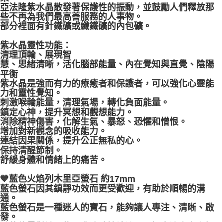
亞法隆紫水晶散發著保護性的振動，並鼓勵人們釋放那
些不再為我們最高善服務的人事物。
部分裡面有針鐵礦或纖鐵礦的內包礦。
紫水晶靈性功能：
清理頂輪、展現智
慧、思緒清晰，活化腦部能量、內在覺知與直覺、陰陽
平衡
紫水晶是強而有力的療癒者和保護者，可以強化心靈能
力和靈性覺知。
刺激喉輪能量，清理氣場，轉化負面能量。
鎮定心神，提升冥想和觀想能力。
消除精神傷害，化解生氣、暴怒、恐懼和憎恨。
增加對新觀念的吸收能力。
連結因果關係，提升公正無私的心。
保持清醒節制。
舒緩身體和情緒上的痛苦。
💙藍色火焰列木里亞螢石 約17mm
藍色螢石因其鎮靜功效而更受歡迎，有助於順暢的溝
通。
藍色螢石是一種迷人的寶石，能夠讓人專注、清晰、啟
發。