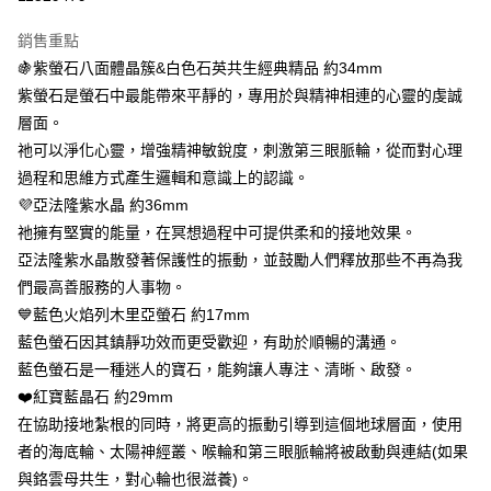
LINE Pay
銷售重點
Apple Pay
🍇紫螢石八面體晶簇&白色石英共生經典精品 約34mm
紫螢石是螢石中最能帶來平靜的，專用於與精神相連的心靈的虔誠
街口支付
層面。
悠遊付
祂可以淨化心靈，增強精神敏銳度，刺激第三眼脈輪，從而對心理
過程和思維方式產生邏輯和意識上的認識。
ATM付款
💜亞法隆紫水晶 約36mm
祂擁有堅實的能量，在冥想過程中可提供柔和的接地效果。
運送方式
亞法隆紫水晶散發著保護性的振動，並鼓勵人們釋放那些不再為我
全家取貨付款
們最高善服務的人事物。
每筆NT$80，滿NT$3,000(含以上)免運費
💙藍色火焰列木里亞螢石 約17mm
藍色螢石因其鎮靜功效而更受歡迎，有助於順暢的溝通。
7-11取貨付款
藍色螢石是一種迷人的寶石，能夠讓人專注、清晰、啟發。
每筆NT$80，滿NT$3,000(含以上)免運費
❤️紅寶藍晶石 約29mm
賣家宅配幫您送（台灣）
在協助接地紮根的同時，將更高的振動引導到這個地球層面，使用
每筆NT$80，滿NT$3,000(含以上)免運費
者的海底輪、太陽神經叢、喉輪和第三眼脈輪將被啟動與連結(如果
與鉻雲母共生，對心輪也很滋養)。
郵局幫你送（離島）