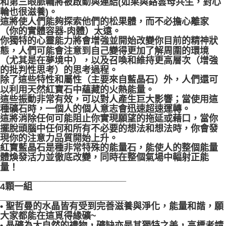
和第三眼脈輪將被啟動與連結(如果與鉻雲母共生，對心
輪也很滋養)。
這將使人們能夠探索他們的松果體，而不必擔心離家
（你的實體容器-肉體）太遠。
你獨特的心靈能力將會增強並開始改變你目前的精神狀
態，人們可能會注意到自己變得更加了解周圍的環境
（尤其是在夢境中），以及召喚和維持更高層次（增強
的批判性思考）的思考過程。
除了這些特性和屬性（主要來自藍晶石）外，人們還可
以利用天然紅寶石中蘊藏的火熱能量。
這些振動非常有效，可以對人產生巨大影響；當使用這
種礦石時，一個人的個人意志會迅速超速運轉。
這將消除任何可能阻止你實現願望的拖延或藉口，當你
擺脫頭腦中任何和所有不必要的想法和想法時，你會發
現你的注意力品質開始上升。
紅寶藍晶石是種非常特殊的能量石，能使人的整個能量
體煥發活力並徹底改變，同時在整個氣場中輻射正能
量！
_________________________
4顆一組
_________________________
• 聖哲曼的水晶皆有受到完善滋養與淨化，能量和諧，願
大家都能在這覓得緣礦~
• 晶礦為大自然的禮物，礦缺亦是其獨特之美，高標者請