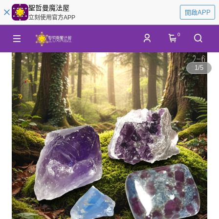
聖哲曼魔法屋
開啟APP
立刻使用官方APP
0
1
/
5