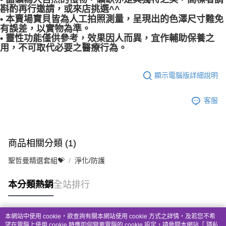
斟酌再行邀請，或來店挑選^^
• 本賣場寶貝皆為人工拍照測量，呈現出的色澤尺寸難免
有誤差，以實物為準。
• 靈性功能僅供參考，效果因人而異，宜作輔助保養之
用，不可取代必要之醫療行為。
顯示電腦版詳細說明
客服
商品相關分類 (1)
聖哲曼精選套組💝
淨化/防護
本分類熱銷
全站排行
本網站中使用 cookie，欲查詢有關本網站使用 cookie 方式之詳情，及若您不希
熱門標籤
望在電腦上使用 cookie 時應如何變更電腦的 cookie 設定，請參閱本網站「
隱私