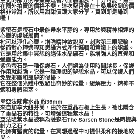
空氣的部分則堆疊綿延著八面體晶簇，十分可愛，這些
在國外拍賣的價格不斐，這次聖哲曼在土桑展收到的價
格非常甜，所以用甜甜價跟大家分享，買到即是賺到
喔！
紫螢石是螢石中最能帶來平靜的，專用於與精神相連的
心靈的虔誠層面。
祂可以淨化心靈，增強精神敏銳度，刺激第三眼脈輪，
從而對心理過程和思維方式產生邏輯和意識上的認識。
它是用於集中冥想的絕佳水晶礦石，能增強人的直覺和
通靈能力。
紫色螢石是一種保護石，人們認為使用時間越長，保護
作用就越強，它是一種理想的夢想水晶，可以保護人們
免受邪靈和噩夢的侵擾。
它在整個光體中散發出奇妙的能量，緩解壓力、精神不
適和身體阻塞。
💜亞法隆紫水晶 約36mm
來自加拿大紐芬蘭，由於在重晶石板上生長，祂也隱含
了重晶石的特性，可增強這種紫水晶！
亞法隆紫水晶被稱為薩森石The Sarsen Stone是時機與
耐力之石。
祂擁有堅實的能量，在冥想過程中可提供柔和的接地效
果。