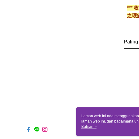
**
之瑕
Paling
Laman web ini ada menggunakan k
laman web ini, dan bagaimana un
komputer anda, sila rujuk penera
Butiran >
ingin mengetahui secara terperin
komputer anda. Jika anda tidak m