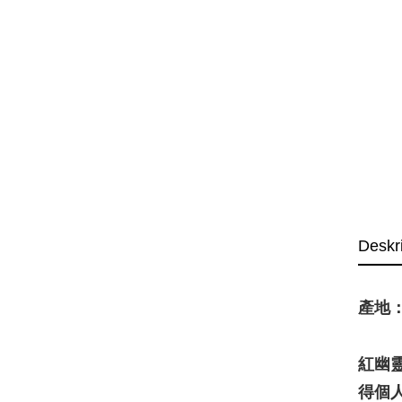
Deskr
產地：Ni
紅幽
得個