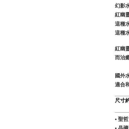
幻影
紅幽
這種
這種
紅幽
而治
國外
適合和
____
尺寸約5
____
• 
• 