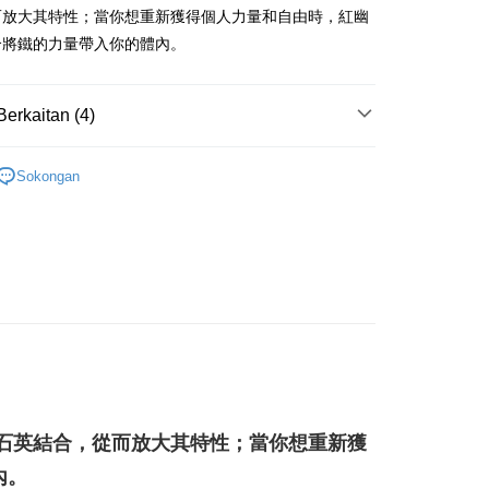
而放大其特性；當你想重新獲得個人力量和自由時，紅幽
Penghantaran
合將鐵的力量帶入你的體內。
付款
anan | Penghantaran percuma untuk pesanan
Berkaitan (4)
atau lebih
多彩色系礦石
紅綠幽靈/異象水晶 Multi-inclusionsCrys
付款
Sokongan
💰
水晶礦石
anan | Penghantaran percuma untuk pesanan
花♥水逆必備💌
招業績-擺飾
atau lebih
/晶柱/骨幹
其他晶簇
幫您送（台灣）
anan | Penghantaran percuma untuk pesanan
atau lebih
送（離島）
anan | Penghantaran percuma untuk pesanan
atau lebih
石英結合，從而放大其特性；當你想重新獲
市自取
內。