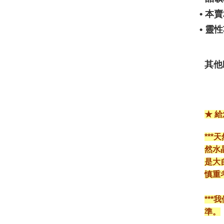
• 
• 
其他
★ 
**
然水
是大
慎重
**
準。