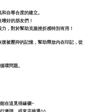
ran percuma
氣和自尊合度的建立。
良嗜好的朋友們！
毅力，對於幫助克服挫折感特別有用！
恢復被壓抑的記憶，幫助釋放內在印記，從
循環問題。 
都能在這覓得緣礦~
行邀請，或來店挑選^^