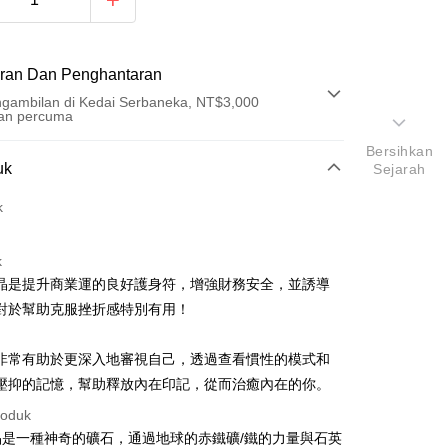
ran Dan Penghantaran
gambilan di Kedai Serbaneka, NT$3,000
an percuma
Bersihkan
Pembayaran
uk
Sejarah
t (Bayaran Penuh)
k
an di Kedai Serbaneka
k
晶是提升商業運的良好護身符，增強財務安全，並誘導
對於幫助克服挫折感特別有用！
非常有助於更深入地審視自己，透過查看慣性的模式和
壓抑的記憶，幫助釋放內在印記，從而治癒內在的你。
t
roduk
an ATM
晶是一種神奇的礦石，通過地球的赤鐵礦/鐵的力量與石英