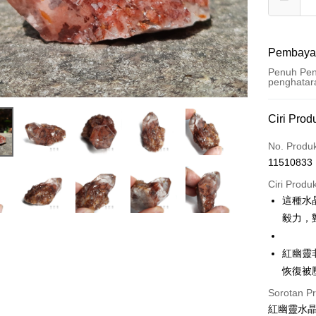
Pembaya
Penuh Pen
penghatar
Kaedah 
Ciri Prod
Kad Kredi
No. Produ
11510833
Pengambil
Ciri Produ
LINE Pay
這種水
毅力，
Apple Pay
JKOPAY
紅幽靈
恢復被
Easy Walle
Sorotan P
Pemindah
紅幽靈水