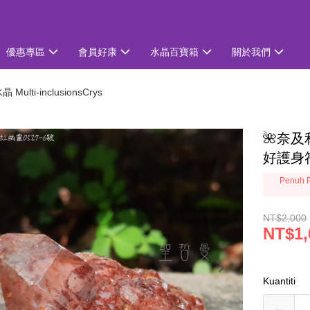
優惠專區
會員好康
水晶百寶箱
關於我們
ulti-inclusionsCrys
🌺奈及
好護身
Penuh P
NT$2,000
NT$1,
Kuantiti