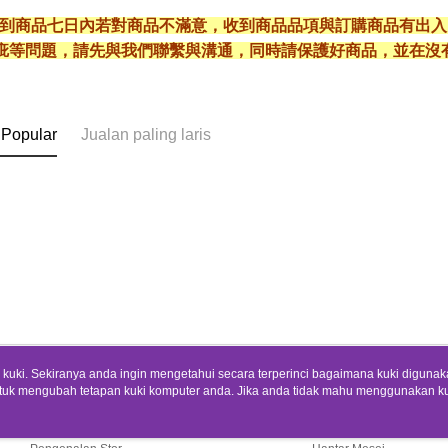
* 收到商品七日內若對商品不滿意，收到商品品項與訂購商品有出
疵等問題，請先與我們聯繫與溝通，同時請保護好商品，並在沒
 Popular
Jualan paling laris
uki. Sekiranya anda ingin mengetahui secara terperinci bagaimana kuki digunak
tuk mengubah tetapan kuki komputer anda. Jika anda tidak mahu menggunakan ku
Tentang Kami
Khidmat Pelangga
ngan mengenai kuki.
Dasar Privasi
Laman web ini ada menggunakan kuki. Sekiran
Cerita Kami
Panduan Beli-Belah
ci bagaimana kuki digunakan di laman web ini, dan bagaimana untuk mengubah te
ahu menggunakan kuki di komputer anda, sila rujuk penerangan mengenai kuki.