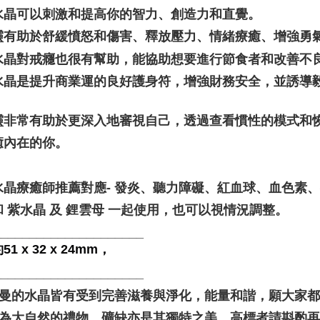
Penghanta
水晶可以刺激和提高你的智力、創造力和直覺。 
靈有助於舒緩憤怒和傷害、釋放壓力、情緒療癒、增強勇
水晶對戒癮也很有幫助，能協助想要進行節食者和改善不
水晶是提升商業運的良好護身符，增強財務安全，並誘導
靈非常有助於更深入地審視自己，透過查看慣性的模式和
癒內在的你。
水晶療癒師推薦對應- 發炎、聽力障礙、紅血球、血色素、
 紫水晶 及 鋰雲母 一起使用，也可以視情況調整。
_____________________
1 x 32 x 24mm，
_____________________
聖哲曼的水晶皆有受到完善滋養與淨化，能量和諧，願大家
晶礦為大自然的禮物，礦缺亦是其獨特之美，高標者請斟酌再