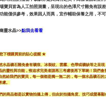
本賣場寶貝皆為人工拍照測量，呈現出的色澤尺寸難免有誤
靈性功能僅供參考，效果因人而異，宜作輔助保養之用，不
幽靈水晶>>
點我去看看
給您下標購買前的貼心提醒 ★
*天然水晶礦石難免會有礦痕、冰裂紋、雲霧、色帶或礦缺等之呈
晶的靈性與功能，惟追求完美者請再三考慮後再下單喲！我們會
自然給我們的寶貝，每一個都是獨一無二的，每一個水晶礦石的
考慮。
*我們的商品都是以實物拍攝上傳，但由於拍攝角度、技巧或螢幕