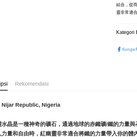
結合，從
Pilihan 
靈非常適
全家取貨
NT$80/pes
Kategori 
NT$3,000 
礦石｜🌈
7-11取貨
Kongsi
💰開運招財
NT$80/pes
💼職場♥桃
NT$3,000 
礦石｜晶簇
賣家宅配
ipsi
Rekomendasi
NT$80/pes
NT$3,000 
郵局幫你
jar Republic, Nigeria
NT$80/pes
NT$3,000 
靈水晶是一種神奇的礦石，通過地球的赤鐵礦/鐵的力量與
付款後門
人力量和自由時，紅幽靈非常適合將鐵的力量帶入你的體