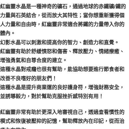
紅幽靈水晶是一種神奇的礦石，通過地球的赤鐵礦/鐵的
付款後門市自取
力量與石英結合，從而放大其特性；當你想重新獲得個
免運費
人力量和自由時，紅幽靈非常適合將鐵的力量帶入你的
體內。
幻影水晶可以刺激和提高你的智力、創造力和直覺。 
紅幽靈有助於舒緩憤怒和傷害、釋放壓力、情緒療癒、
增強勇氣和自尊合度的建立。
這種水晶對戒癮也很有幫助，能協助想要進行節食者和
改善不良嗜好的朋友們！
這種水晶是提升商業運的良好護身符，增強財務安全，
並誘導毅力，對於幫助克服挫折感特別有用！
紅幽靈非常有助於更深入地審視自己，透過查看慣性的
模式和恢復被壓抑的記憶，幫助釋放內在印記，從而治