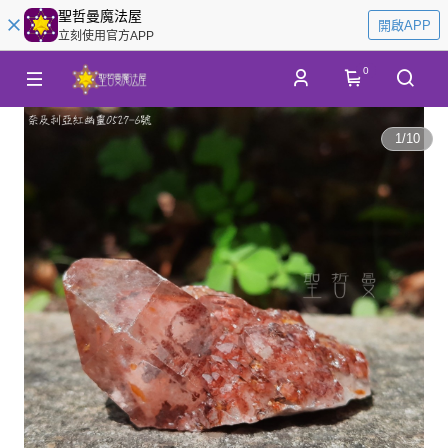
聖哲曼魔法屋
開啟APP
立刻使用官方APP
0
1
/
10