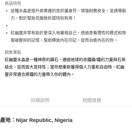
商品特色
Apple Pay
這種水晶是提升商業運的良好護身符，增強財務安全，並誘導毅
力，對於幫助克服挫折感特別有用！
街口支付
悠遊付
紅幽靈非常有助於更深入地審視自己，透過查看慣性的模式和恢
復被壓抑的記憶，幫助釋放內在印記，從而治癒內在的你。
ATM付款
銷售重點
運送方式
紅幽靈水晶是一種神奇的礦石，通過地球的赤鐵礦/鐵的力量與石英
全家取貨付款
結合，從而放大其特性；當你想重新獲得個人力量和自由時，紅幽
每筆NT$80，滿NT$3,000(含以上)免運費
靈非常適合將鐵的力量帶入你的體內。
7-11取貨付款
每筆NT$80，滿NT$3,000(含以上)免運費
詳細說明
相關推薦
賣家宅配幫您送（台灣）
每筆NT$80，滿NT$3,000(含以上)免運費
產地：Nijar Republic, Nigeria
郵局幫你送（離島）
每筆NT$80，滿NT$3,000(含以上)免運費