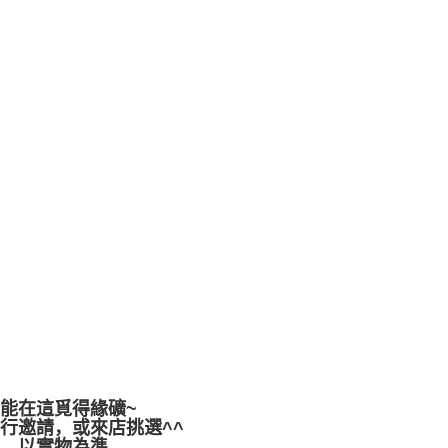
都能在這覓得緣礦~
行邀請，或來店挑選^^
差，以實物為準。