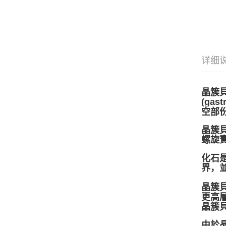
详细
晶簇貝
(ga
空部
晶簇貝
螺旋
化石
界，
晶簇
更高
晶簇
由於