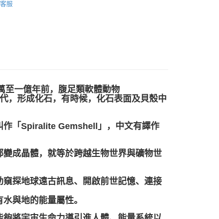
客服
幫您送（台灣）
0，满NT$3,000(含以上)免运费
送（離島）
0，满NT$3,000(含以上)免运费
市自取
溯至五千萬至一億年前，腹足類軟體動物
瑪瑙取代，形成化石，有時候，化石表面及貝殼中
ralite Gemshell」，中文有譯作
部變成晶體，就等於跨越生物世界與礦物世
助窺探地球遠古訊息、開啟前世記憶、連接
有水與地的能量屬性。
能夠將宇宙生命力導引進人體、能量系統以