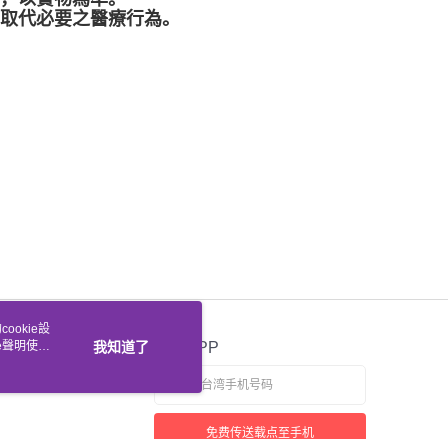
可取代必要之醫療行為。
ookie設
e聲明使用
我知道了
官方APP
免费传送载点至手机