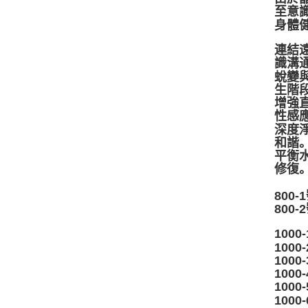
至意
身體
連結
識溝
蛻變
生階
增強
性感
深度
和諧
平衡
修復
____
800-
800-
1000
1000
1000
1000
1000
1000