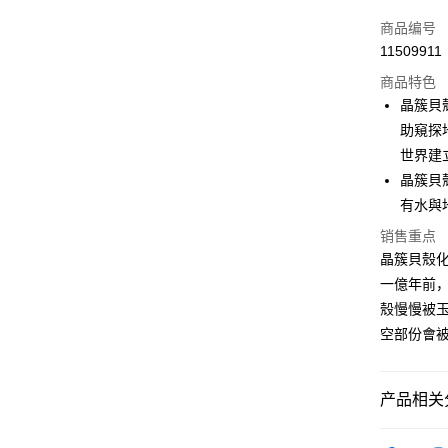
信用卡一
商品编号
11509911
超商取货
商品特色
LINE Pay
晶簇貝
助窺探
Apple Pay
世界建
街口支付
晶簇貝
有水與
悠遊付
销售重点
ATM付款
晶簇貝殼化石(
一億年前，
殼慢慢被
运送方式
空部份會
全家取貨
每笔NT$8
产品相关分
7-11取貨
礦石｜晶簇
每笔NT$8