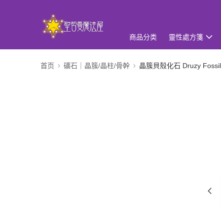
商品分类
靈性處方箋
首页
礦石｜晶簇/晶柱/骨幹
晶簇貝殼化石 Druzy Fossiliz