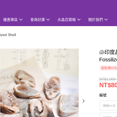
優惠專區
會員好康
水晶百寶箱
關於我們
ed Shell
🐚印度
Fossili
超取满NT$
NT$1,000 
NT$80
編號
800－1