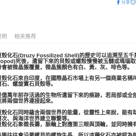
分享
賣家宅配
每笔NT$8
郵局幫你
说明
相关推荐
每笔NT$8
付款後門
殼化石(Druzy Fossilized Shell)的歷史可以追
免运费
stropod)死後，遺留下來的貝殼或螺殼慢慢被玉髓或
份會被微晶簇覆蓋，微晶簇顏色有白、黃、灰、啡色等。
殼化石來自印度，在國際晶石市場上有另一個商業名稱叫作「Spi
寶石、螺旋寶石貝殼等。
是億萬年前存活過的生物所遺留下來的痕跡，若局部或全
並將兩個世界連接起來。
貝殼化石同時蘊含兩個世界的能量，從靈性上來說，能有
層次、與海洋世界建立聯繫等。
貝殼化石象徵長壽，脈輪上對應第三眼與頂輪，並同時擁
晶簇往往會沿著螺貝的螺旋生長，所以這種化石亦被認為