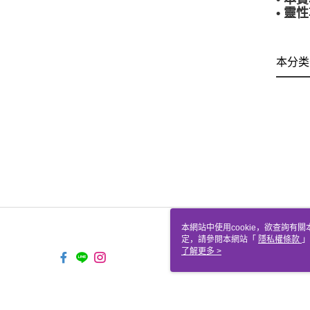
• 
本分类
本網站中使用cookie，欲查詢有關
定，請參閱本網站「
隱私權條款
」
cookie。
了解更多 >