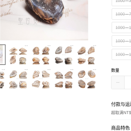
1000－
1000－
1000－
1000－
1000－
数量
付款与运
超取满NT$
付款方式
商品特色