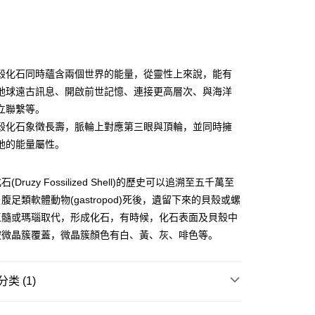
次付款
付款
殼化石同時蘊含兩個世界的能量，從靈性上來說，能有
地球遠古訊息、開啟前世記憶、連接更高層次、與海洋
立聯繫等。
殼化石象徵長壽，脈輪上對應第三眼與頂輪，並同時擁
地的能量屬性。
Druzy Fossilized Shell)的歷史可以追溯至五千萬至
腹足類軟體動物(gastropod)死後，遺留下來的貝殼或螺
玉髓或瑪瑙取代，形成化石，有時候，化石表面及貝殼中
被微晶簇覆蓋，微晶簇顏色有白、黃、灰、啡色等。
付款
0，满NT$3,000(含以上)免运费
类 (1)
付款
/晶柱/骨幹
晶簇貝殼化石 Druzy Fossilized Shell
0，满NT$3,000(含以上)免运费