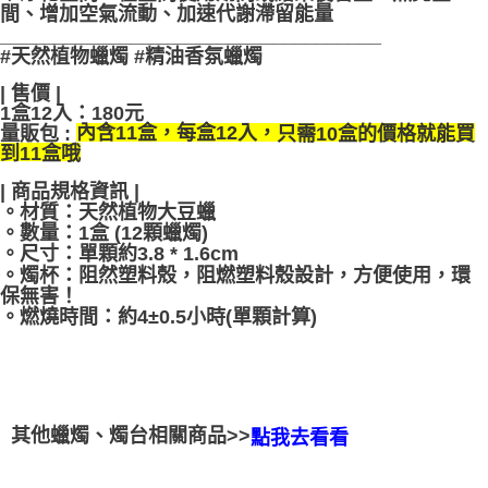
間、增加空氣流動、加速代謝滯留能量
___________________________________
#天然植物蠟燭 #精油香氛蠟燭
| 售價 |
1盒12入
：
180元
量販包 :
只需10盒的價格就能買
內含11盒，每盒12入，
到11盒哦
| 商品規格資訊 |
。材質：天然植物大豆蠟
。數量：1盒 (12顆蠟燭)
。尺寸：單顆約3.8 * 1.6cm
。燭杯：阻然塑料殼，阻燃塑料殼設計，方便使用，環
保無害！
。燃燒時間：約4±0.5小時(單顆計算)
其他蠟燭、燭台相關商品>>
點我去看看