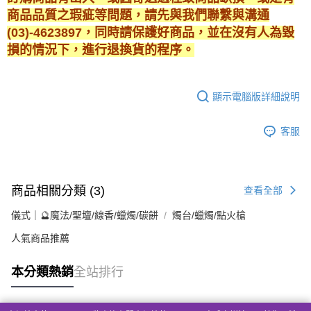
商品品質之瑕疵等問題，請先與我們聯繫與溝通
(03)-4623897，同時請保護好商品，並在沒有人為毀
損的情況下，進行退換貨的程序。
顯示電腦版詳細說明
客服
商品相關分類 (3)
查看全部
儀式｜🔮魔法/聖壇/線香/蠟燭/碳餅
燭台/蠟燭/點火槍
人氣商品推薦
本分類熱銷
全站排行