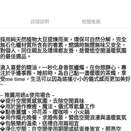
郵局幫你送（離島）
每筆NT$80，滿NT$3,000(含以上)免運費
詳細說明
相關推薦
付款後門市自取
免運費
採用純天然植物大豆提煉而來，環保可自然分解，完全
無石化蠟材質所含有的毒素，燃燒時無煙無味又安全，
對個人、同住親友及環境都友善，是營造空間溫暖氛圍
的最佳選品。
滴入喜愛的精油，一秒化身香氛蠟燭，在你想靜心、專
注於手邊事務、睡前時，為自己點一盞暖暖的茶燭，享
受me time，生活可以因為這樣小小的儀式感而更加美好
~
– 推薦用途&使用場合 –
💎提升空間質感氛圍，去除空間異味
💎用於施作療癒、魔法、儀式等能量工作
💎點香薰爐、沖花茶、暖咖啡、小火鍋
💎用作燭光晚餐、求婚佈景，營造空間浪漫與溫暖氣氛
💎包裝簡約溫柔，送禮自用兩相宜
💎淨化空間：在空間使用期間或結束後皆宜，照亮空