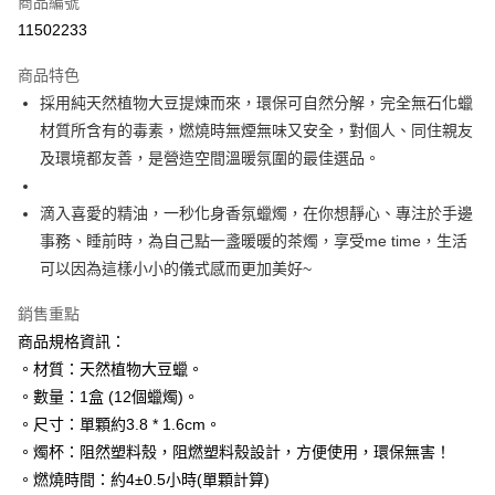
商品編號
超商取貨付款
11502233
LINE Pay
商品特色
Apple Pay
採用純天然植物大豆提煉而來，環保可自然分解，完全無石化蠟
材質所含有的毒素，燃燒時無煙無味又安全，對個人、同住親友
街口支付
及環境都友善，是營造空間溫暖氛圍的最佳選品。
悠遊付
滴入喜愛的精油，一秒化身香氛蠟燭，在你想靜心、專注於手邊
ATM付款
事務、睡前時，為自己點一盞暖暖的茶燭，享受me time，生活
可以因為這樣小小的儀式感而更加美好~
運送方式
全家取貨付款
銷售重點
每筆NT$80，滿NT$3,000(含以上)免運費
商品規格資訊：
。材質：天然植物大豆蠟。
7-11取貨付款
。數量：1盒 (12個蠟燭)。
每筆NT$80，滿NT$3,000(含以上)免運費
。尺寸：單顆約3.8 * 1.6cm。
賣家宅配幫您送（台灣）
。燭杯：阻然塑料殼，阻燃塑料殼設計，方便使用，環保無害！
。燃燒時間：約4±0.5小時(單顆計算)
每筆NT$80，滿NT$3,000(含以上)免運費