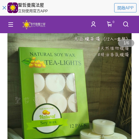
聖哲曼魔法屋
開啟APP
立刻使用官方APP
0
1
/
6